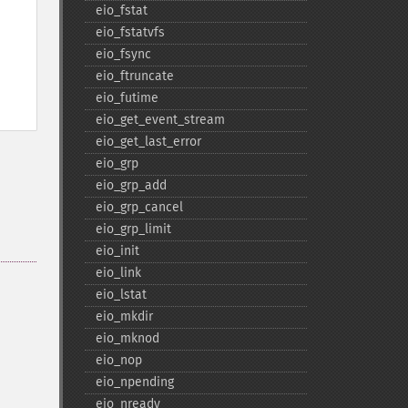
eio_​fstat
eio_​fstatvfs
eio_​fsync
eio_​ftruncate
eio_​futime
eio_​get_​event_​stream
eio_​get_​last_​error
eio_​grp
eio_​grp_​add
eio_​grp_​cancel
eio_​grp_​limit
eio_​init
eio_​link
eio_​lstat
eio_​mkdir
eio_​mknod
eio_​nop
eio_​npending
eio_​nready