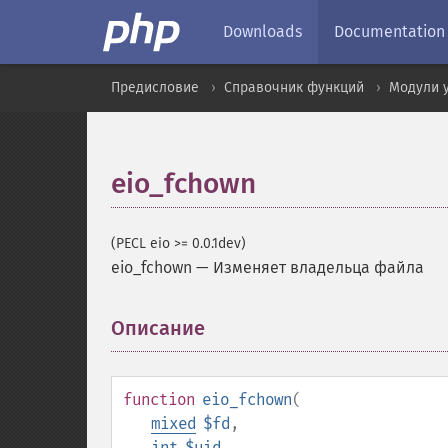
Downloads
Documentation
Предисловие
Справочник функций
Модули 
eio_fchown
(PECL eio >= 0.0.1dev)
eio_fchown
—
Изменяет владельца файла
Описание
¶
function
eio_fchown
(
mixed
$fd
,
int
$uid
,