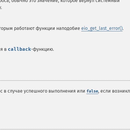
роса; обычно это значение, которое вернул системный
.
оторым работают функции наподобие
eio_get_last_error()
.
ая в
callback
-функцию.
ос в случае успешного выполнения или
, если возник
false