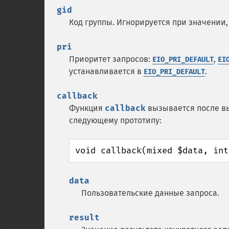
gid
Код группы. Игнорируется при значении, 
pri
Приоритет запросов:
,
EIO_PRI_DEFAULT
EI
устанавливается в
.
EIO_PRI_DEFAULT
callback
Функция
callback
вызывается после вы
следующему прототипу:
void callback(mixed $data, int
data
Пользовательские данные запроса.
result