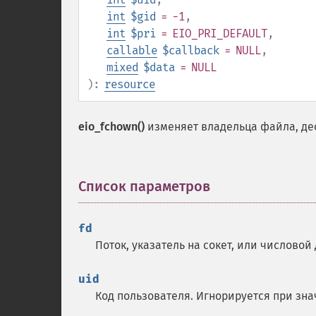
int
$gid
= -1
,
int
$pri
= EIO_PRI_DEFAULT
,
callable
$callback
= NULL
,
mixed
$data
= NULL
):
resource
eio_fchown()
изменяет владельца файла, дес
Список параметров
¶
fd
Поток, указатель на сокет, или числовой
uid
Код пользователя. Игнорируется при знач