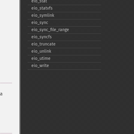
eio_​stat
eio_​statvfs
eio_​symlink
eio_​sync
eio_​sync_​file_​range
eio_​syncfs
eio_​truncate
eio_​unlink
eio_​utime
eio_​write
ла