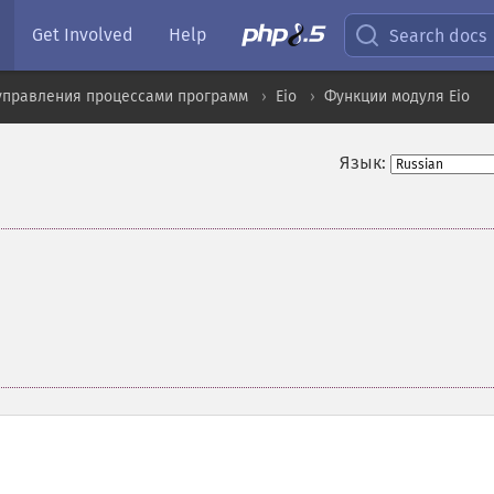
Get Involved
Help
Search docs
управления процессами программ
Eio
Функции модуля Eio
Язык: