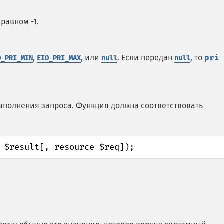
равном -1.
,
, или
. Если передан
, то
pri
O_PRI_MIN
EIO_PRI_MAX
null
null
полнения запроса. Функция должна соответствовать
 $result[, resource $req]);