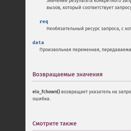
Значение результата конкретного зап
вызов, который соответствует запросу
req
Необязательный ресурс запроса, с к
data
Произвольная переменная, передаваем
Возвращаемые значения
¶
eio_fchown()
возвращает указатель на запр
ошибка.
Смотрите также
¶