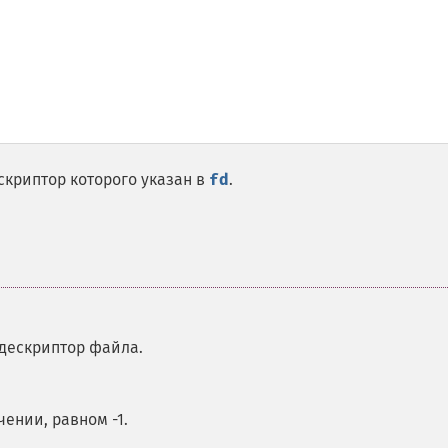
криптор которого указан в
fd
.
 дескриптор файла.
ении, равном -1.