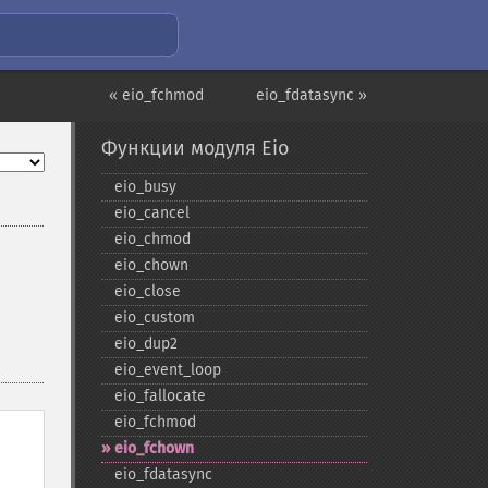
« eio_fchmod
eio_fdatasync »
Функции модуля Eio
eio_​busy
eio_​cancel
eio_​chmod
eio_​chown
eio_​close
eio_​custom
eio_​dup2
eio_​event_​loop
eio_​fallocate
eio_​fchmod
eio_​fchown
eio_​fdatasync