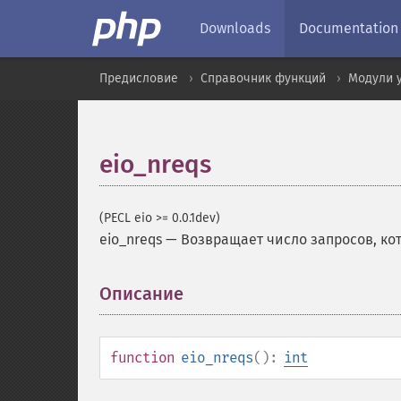
Downloads
Documentation
Предисловие
Справочник функций
Модули 
eio_nreqs
(PECL eio >= 0.0.1dev)
eio_nreqs
—
Возвращает число запросов, ко
Описание
¶
function
eio_nreqs
():
int