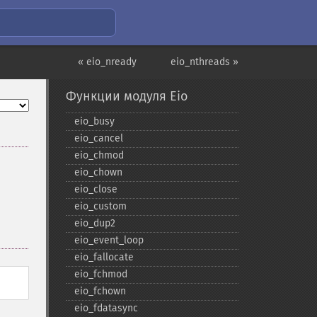
« eio_nready
eio_nthreads »
Функции модуля Eio
eio_​busy
eio_​cancel
eio_​chmod
eio_​chown
eio_​close
eio_​custom
eio_​dup2
eio_​event_​loop
eio_​fallocate
eio_​fchmod
eio_​fchown
eio_​fdatasync