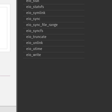
eio_​stat
eio_​statvfs
eio_​symlink
eio_​sync
eio_​sync_​file_​range
eio_​syncfs
eio_​truncate
eio_​unlink
eio_​utime
eio_​write