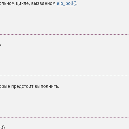
ольном цикле, вызванном
eio_poll()
.
.
орые предстоит выполнить.
s()