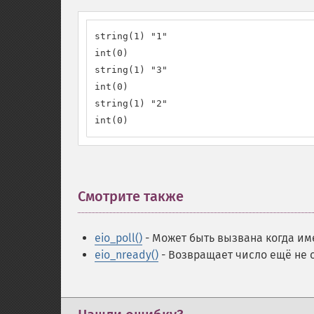
string(1) "1"

int(0)

string(1) "3"

int(0)

string(1) "2"

int(0)
Смотрите также
¶
eio_poll()
- Может быть вызвана когда и
eio_nready()
- Возвращает число ещё не 