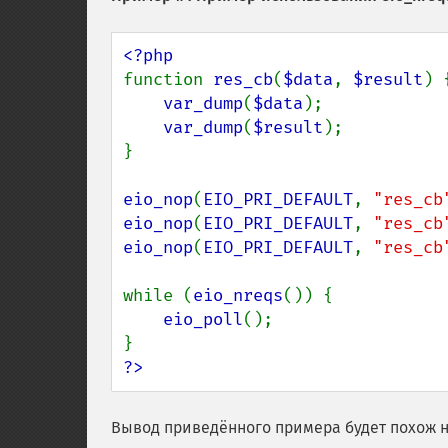
function 
res_cb
(
$data
, 
$result
) {
var_dump
(
$data
);

var_dump
(
$result
);

}

eio_nop
(
EIO_PRI_DEFAULT
, 
"res_cb
eio_nop
(
EIO_PRI_DEFAULT
, 
"res_cb
eio_nop
(
EIO_PRI_DEFAULT
, 
"res_cb
while (
eio_nreqs
()) {

eio_poll
();

?>
Вывод приведённого примера будет похож н