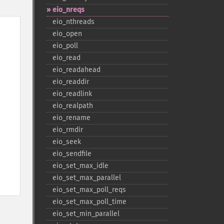
eio_​nreqs
eio_​nthreads
eio_​open
eio_​poll
eio_​read
eio_​readahead
eio_​readdir
eio_​readlink
eio_​realpath
eio_​rename
eio_​rmdir
eio_​seek
eio_​sendfile
eio_​set_​max_​idle
eio_​set_​max_​parallel
eio_​set_​max_​poll_​reqs
eio_​set_​max_​poll_​time
eio_​set_​min_​parallel