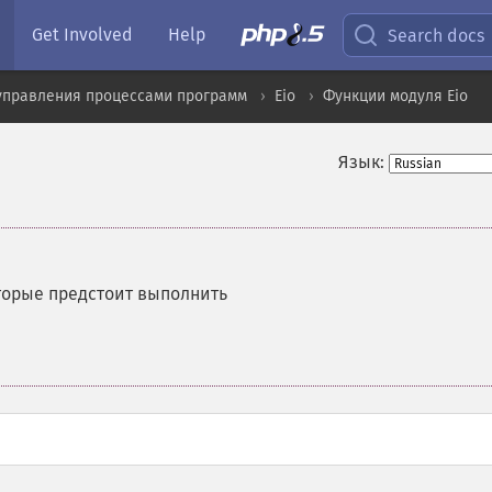
Get Involved
Help
Search docs
управления процессами программ
Eio
Функции модуля Eio
Язык:
торые предстоит выполнить