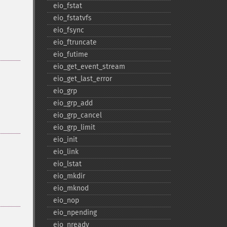
eio_​fstat
eio_​fstatvfs
eio_​fsync
eio_​ftruncate
eio_​futime
eio_​get_​event_​stream
eio_​get_​last_​error
eio_​grp
eio_​grp_​add
eio_​grp_​cancel
eio_​grp_​limit
eio_​init
eio_​link
eio_​lstat
eio_​mkdir
eio_​mknod
eio_​nop
eio_​npending
eio_​nready