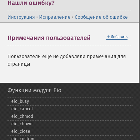
Нашли ошибку?
Инструкция
•
Исправление
•
Сообщение об ошибке
＋
Примечания пользователей
Добавить
Пользователи ещё не добавляли примечания для
страницы
Функции модуля Eio
eio_​busy
eio_​cancel
eio_​chmod
eio_​chown
eio_​close
eio_​custom