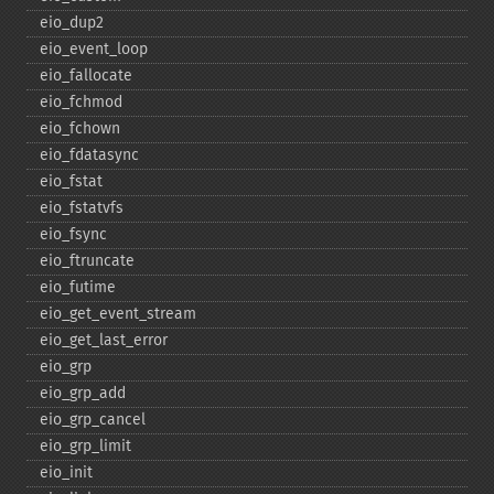
eio_​dup2
eio_​event_​loop
eio_​fallocate
eio_​fchmod
eio_​fchown
eio_​fdatasync
eio_​fstat
eio_​fstatvfs
eio_​fsync
eio_​ftruncate
eio_​futime
eio_​get_​event_​stream
eio_​get_​last_​error
eio_​grp
eio_​grp_​add
eio_​grp_​cancel
eio_​grp_​limit
eio_​init