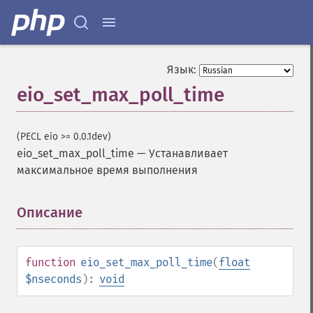
Язык:
eio_set_max_poll_time
(PECL eio >= 0.0.1dev)
eio_set_max_poll_time
—
Устанавливает
максимальное время выполнения
Описание
¶
function
eio_set_max_poll_time
(
float
$nseconds
):
void