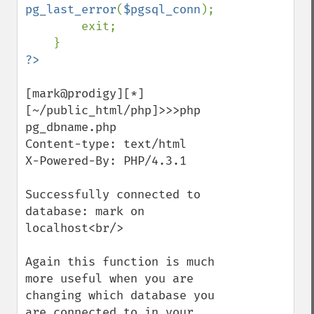
pg_last_error
(
$pgsql_conn
);

        exit;

[mark@prodigy][*]
[~/public_html/php]>>>php 
pg_dbname.php

Content-type: text/html

X-Powered-By: PHP/4.3.1

Successfully connected to 
database: mark on 
localhost<br/>

Again this function is much 
more useful when you are 
changing which database you 
are connected to in your 