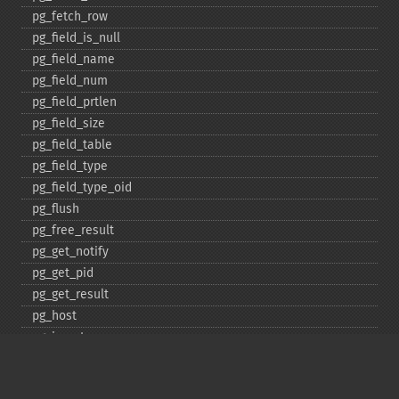
pg_​fetch_​row
pg_​field_​is_​null
pg_​field_​name
pg_​field_​num
pg_​field_​prtlen
pg_​field_​size
pg_​field_​table
pg_​field_​type
pg_​field_​type_​oid
pg_​flush
pg_​free_​result
pg_​get_​notify
pg_​get_​pid
pg_​get_​result
pg_​host
pg_​insert
pg_​jit
pg_​last_​error