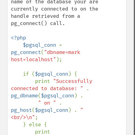
name of the database your are 
currently connected to on the 
handle retrieved from a 
pg_connect() call.

<?php

    $pgsql_conn 
= 
pg_connect
(
"dbname=mark 
host=localhost"
);

    if (
$pgsql_conn
) {

        print 
"Successfully 
connected to database: " 
. 
pg_dbname
(
$pgsql_conn
) .

" on " 
.  
pg_host
(
$pgsql_conn
) . 
"
<br/>\n"
;

    } else {

        print 