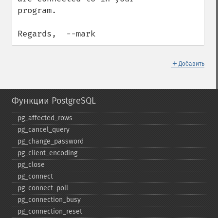
program.

Regards,  --mark
＋
Добавить
Функции PostgreSQL
pg_​affected_​rows
pg_​cancel_​query
pg_​change_​password
pg_​client_​encoding
pg_​close
pg_​connect
pg_​connect_​poll
pg_​connection_​busy
pg_​connection_​reset