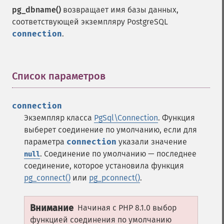
pg_dbname()
возвращает имя базы данных,
соответствующей экземпляру PostgreSQL
connection
.
Список параметров
¶
connection
Экземпляр класса
PgSql\Connection
. Функция
выберет соединение по умолчанию, если для
параметра
connection
указали значение
. Соединение по умолчанию — последнее
null
соединение, которое установила функция
pg_connect()
или
pg_pconnect()
.
Внимание
Начиная с PHP 8.1.0 выбор
функцией соединения по умолчанию