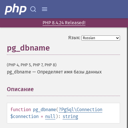
PHP 8.4.24 Released!
Язык:
pg_dbname
(PHP 4, PHP 5, PHP 7, PHP 8)
pg_dbname
—
Определяет имя базы данных
Описание
¶
function
pg_dbname
(
?
PgSql\Connection
$connection
=
null
):
string