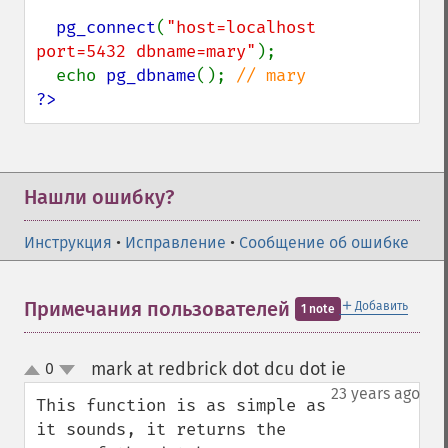
pg_connect
(
"host=localhost 
port=5432 dbname=mary"
);

  echo 
pg_dbname
(); 
?>
Нашли ошибку?
Инструкция
•
Исправление
•
Сообщение об ошибке
＋
Примечания пользователей
Добавить
1 note
mark at redbrick dot dcu dot ie
0
¶
up
down
23 years ago
This function is as simple as 
it sounds, it returns the 