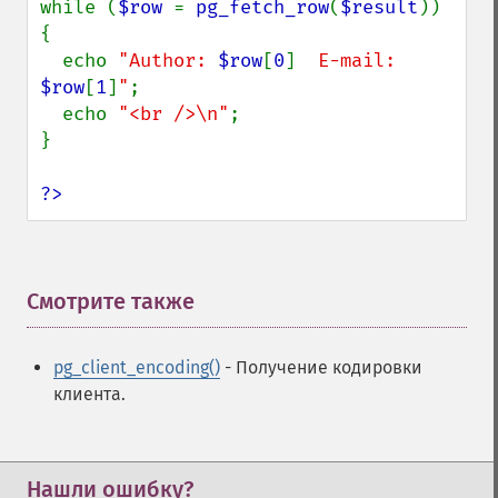
while (
$row 
= 
pg_fetch_row
(
$result
)) 
{

  echo 
"Author: 
$row
[
0
]
  E-mail: 
$row
[
1
]
"
;

  echo 
"<br />\n"
;

}

?>
Смотрите также
¶
pg_client_encoding()
- Получение кодировки
клиента.
Нашли ошибку?