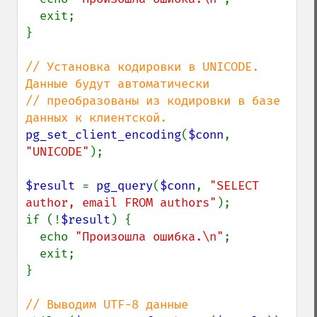
  exit;

}

// Установка кодировки в UNICODE. 
Данные будут автоматически

// преобразованы из кодировки в базе 
pg_set_client_encoding
(
$conn
, 
"UNICODE"
);

$result 
= 
pg_query
(
$conn
, 
"SELECT 
author, email FROM authors"
);

if (!
$result
) {

  echo 
"Произошла ошибка.\n"
;

  exit;

}
