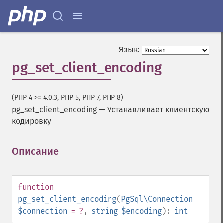
Язык:
pg_set_client_encoding
(PHP 4 >= 4.0.3, PHP 5, PHP 7, PHP 8)
pg_set_client_encoding
—
Устанавливает клиентскую
кодировку
Описание
¶
function
pg_set_client_encoding
(
PgSql\Connection
$connection
= ?
,
string
$encoding
):
int