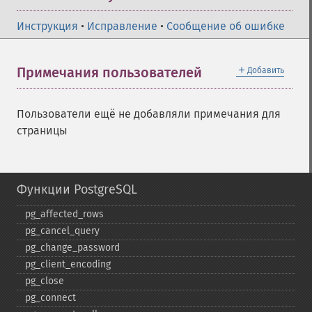
Инструкция
•
Исправление
•
Сообщение об ошибке
＋
Примечания пользователей
Добавить
Пользователи ещё не добавляли примечания для
страницы
Функции PostgreSQL
pg_​affected_​rows
pg_​cancel_​query
pg_​change_​password
pg_​client_​encoding
pg_​close
pg_​connect