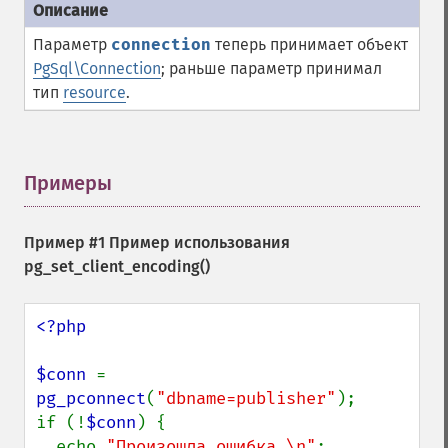
Параметр
connection
теперь принимает объект
PgSql\Connection
; раньше параметр принимал
тип
resource
.
Примеры
¶
Пример #1 Пример использования
pg_set_client_encoding()
<?php

$conn 
= 
pg_pconnect
(
"dbname=publisher"
);

if (!
$conn
) {

  echo 
"Произошла ошибка.\n"
;
