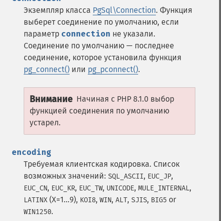
Экземпляр класса
PgSql\Connection
. Функция
выберет соединение по умолчанию, если
параметр
connection
не указали.
Соединение по умолчанию — последнее
соединение, которое установила функция
pg_connect()
или
pg_pconnect()
.
Внимание
Начиная с PHP 8.1.0 выбор
функцией соединения по умолчанию
устарел.
encoding
Требуемая клиентская кодировка. Список
возможных значений:
,
,
SQL_ASCII
EUC_JP
,
,
,
,
,
EUC_CN
EUC_KR
EUC_TW
UNICODE
MULE_INTERNAL
(X=1...9),
,
,
,
,
or
LATINX
KOI8
WIN
ALT
SJIS
BIG5
.
WIN1250