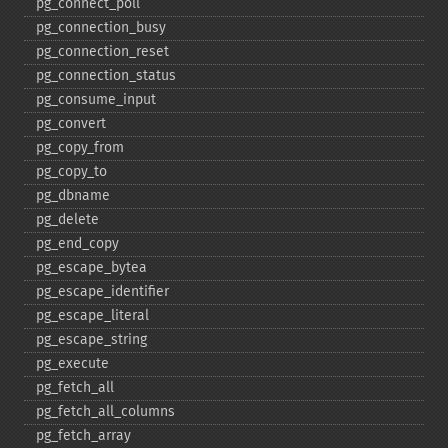
pg_​connect_​poll
pg_​connection_​busy
pg_​connection_​reset
pg_​connection_​status
pg_​consume_​input
pg_​convert
pg_​copy_​from
pg_​copy_​to
pg_​dbname
pg_​delete
pg_​end_​copy
pg_​escape_​bytea
pg_​escape_​identifier
pg_​escape_​literal
pg_​escape_​string
pg_​execute
pg_​fetch_​all
pg_​fetch_​all_​columns
pg_​fetch_​array