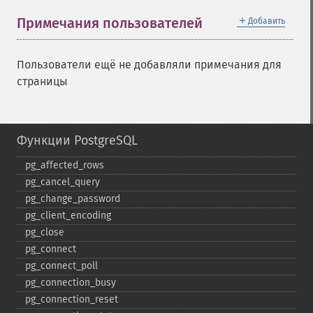
＋
Примечания пользователей
Добавить
Пользователи ещё не добавляли примечания для
страницы
Функции PostgreSQL
pg_​affected_​rows
pg_​cancel_​query
pg_​change_​password
pg_​client_​encoding
pg_​close
pg_​connect
pg_​connect_​poll
pg_​connection_​busy
pg_​connection_​reset