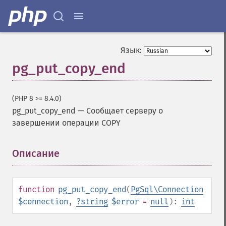
Язык:
pg_put_copy_end
(PHP 8 >= 8.4.0)
pg_put_copy_end
—
Сообщает серверу о
завершении операции COPY
Описание
¶
function
pg_put_copy_end
(
PgSql\Connection
$connection
,
?
string
$error
=
null
):
int