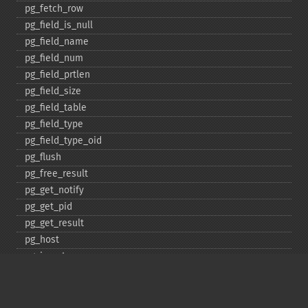
pg_​fetch_​row
pg_​field_​is_​null
pg_​field_​name
pg_​field_​num
pg_​field_​prtlen
pg_​field_​size
pg_​field_​table
pg_​field_​type
pg_​field_​type_​oid
pg_​flush
pg_​free_​result
pg_​get_​notify
pg_​get_​pid
pg_​get_​result
pg_​host
pg_​insert
pg_​jit
pg_​last_​error
pg_​last_​notice