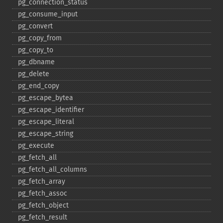
pg_​connection_​status
pg_​consume_​input
pg_​convert
pg_​copy_​from
pg_​copy_​to
pg_​dbname
pg_​delete
pg_​end_​copy
pg_​escape_​bytea
pg_​escape_​identifier
pg_​escape_​literal
pg_​escape_​string
pg_​execute
pg_​fetch_​all
pg_​fetch_​all_​columns
pg_​fetch_​array
pg_​fetch_​assoc
pg_​fetch_​object
pg_​fetch_​result