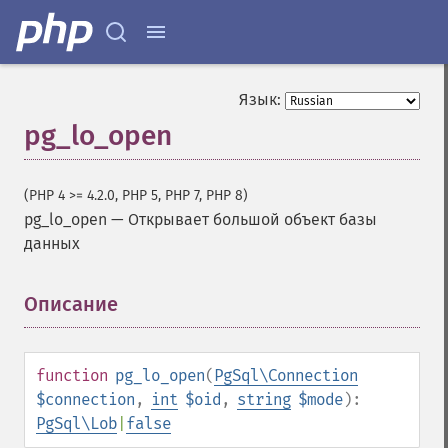
Язык:
pg_lo_open
(PHP 4 >= 4.2.0, PHP 5, PHP 7, PHP 8)
pg_lo_open
—
Открывает большой объект базы
данных
Описание
¶
function
pg_lo_open
(
PgSql\Connection
$connection
,
int
$oid
,
string
$mode
):
PgSql\Lob
|
false