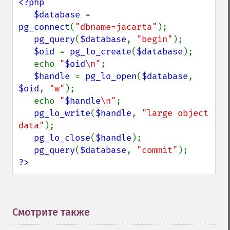
<?php

   $database 
= 
pg_connect
(
"dbname=jacarta"
);

pg_query
(
$database
, 
"begin"
);

$oid 
= 
pg_lo_create
(
$database
);

   echo 
"
$oid
\n"
;

$handle 
= 
pg_lo_open
(
$database
, 
$oid
, 
"w"
);

   echo 
"
$handle
\n"
;

pg_lo_write
(
$handle
, 
"large object 
data"
);

pg_lo_close
(
$handle
);

pg_query
(
$database
, 
"commit"
?>
Смотрите также
¶