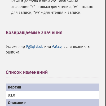
Режим доступа к объекту. Возможные
значения: "r" - только для чтения, "w" - только
для записи, "rw" - для чтения и записи.
Возвращаемые значения
¶
Экземпляр
PgSql\Lob
или
, если возникла
false
ошибка.
Список изменений
¶
8.1.0