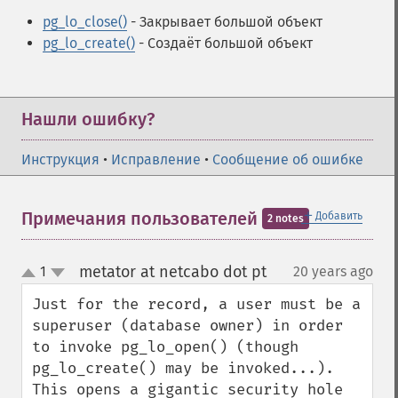
pg_lo_close()
- Закрывает большой объект
pg_lo_create()
- Создаёт большой объект
Нашли ошибку?
Инструкция
•
Исправление
•
Сообщение об ошибке
＋
Примечания пользователей
Добавить
2 notes
metator at netcabo dot pt
1
20 years ago
¶
up
down
Just for the record, a user must be a 
superuser (database owner) in order 
to invoke pg_lo_open() (though 
pg_lo_create() may be invoked...). 
This opens a gigantic security hole 