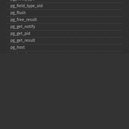
pg_​field_​type_​oid
pg_​flush
pg_​free_​result
pg_​get_​notify
pg_​get_​pid
pg_​get_​result
pg_​host
pg_​insert
pg_​jit
pg_​last_​error
pg_​last_​notice
pg_​last_​oid
pg_​lo_​close
pg_​lo_​create
pg_​lo_​export
pg_​lo_​import
pg_​lo_​open
pg_​lo_​read