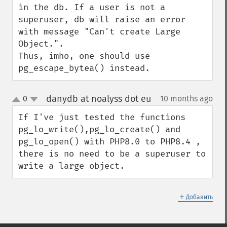
in the db. If a user is not a 
superuser, db will raise an error 
with message "Can't create Large 
Object.". 

Thus, imho, one should use 
pg_escape_bytea() instead.
danydb at noalyss dot eu
0
10 months ago
¶
up
down
If I've just tested the functions 
pg_lo_write(),pg_lo_create() and 
pg_lo_open() with PHP8.0 to PHP8.4 , 
there is no need to be a superuser to 
write a large object.
＋
Добавить