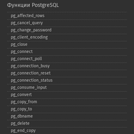
Функции PostgreSQL
pg_​affected_​rows
pg_​cancel_​query
pg_​change_​password
pg_​client_​encoding
pg_​close
pg_​connect
pg_​connect_​poll
pg_​connection_​busy
pg_​connection_​reset
pg_​connection_​status
pg_​consume_​input
pg_​convert
pg_​copy_​from
pg_​copy_​to
pg_​dbname
pg_​delete
pg_​end_​copy