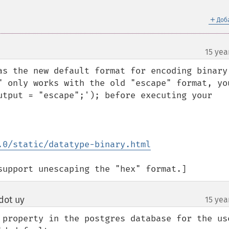
＋
Доб
15 yea
¶
as the new default format for encoding binary 
" only works with the old "escape" format, you
utput = "escape";'); before executing your 
.0/static/datatype-binary.html
support unescaping the "hex" format.]
dot uy
15 yea
¶
 property in the postgres database for the use