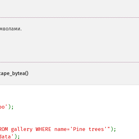
имволами.
ape_bytea()
oo'
);

ROM gallery WHERE name='Pine trees'"
);

data'
);
