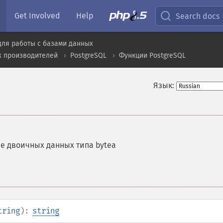
Get Involved
Help
Search docs
для работы с базами данных
х производителей
PostgreSQL
Функции PostgreSQL
Язык:
е двоичных данных типа bytea
tring
):
string