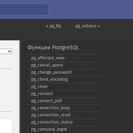
« pg_tty
pg_untrace »
Функции PostgreSQL
pg_​affected_​rows
pg_​cancel_​query
pg_​change_​password
pg_​client_​encoding
pg_​close
pg_​connect
pg_​connect_​poll
pg_​connection_​busy
pg_​connection_​reset
pg_​connection_​status
pg_​consume_​input