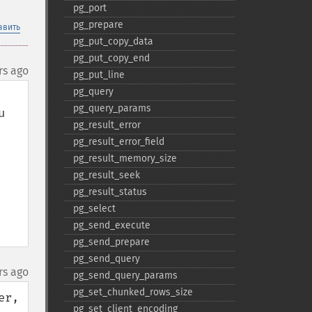
pg_​port
pg_​prepare
авить
pg_​put_​copy_​data
pg_​put_​copy_​end
rs ago
pg_​put_​line
pg_​query
pg_​query_​params
 
pg_​result_​error
pg_​result_​error_​field
pg_​result_​memory_​size
pg_​result_​seek
pg_​result_​status
pg_​select
pg_​send_​execute
pg_​send_​prepare
pg_​send_​query
rs ago
pg_​send_​query_​params
pg_​set_​chunked_​rows_​size
r, 
pg_​set_​client_​encoding