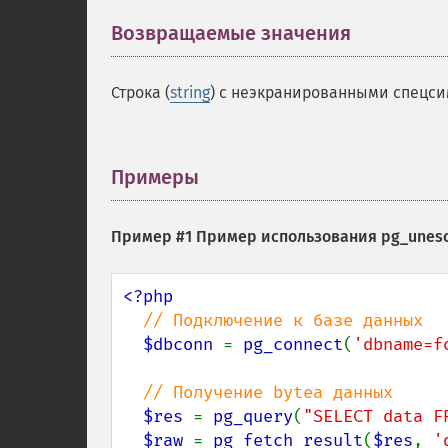
Возвращаемые значения
¶
Строка (
string
) с неэкранированными спецс
Примеры
¶
Пример #1 Пример использования
pg_unesc
<?php

// Подключение к базе данных

$dbconn 
= 
pg_connect
(
'dbname=f
// Получение bytea данных

$res 
= 
pg_query
(
"SELECT data F
$raw 
= 
pg_fetch_result
(
$res
, 
'