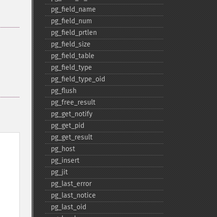
pg_​field_​name
pg_​field_​num
pg_​field_​prtlen
pg_​field_​size
pg_​field_​table
pg_​field_​type
pg_​field_​type_​oid
pg_​flush
pg_​free_​result
pg_​get_​notify
pg_​get_​pid
pg_​get_​result
pg_​host
pg_​insert
pg_​jit
pg_​last_​error
pg_​last_​notice
pg_​last_​oid