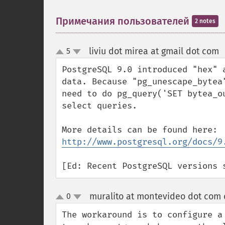
Примечания пользователей
2 notes
liviu dot mirea at gmail dot com
5
up
down
PostgreSQL 9.0 introduced "hex" 
data. Because "pg_unescape_bytea
need to do pg_query('SET bytea_o
select queries.

More details can be found here: 
http://www.postgresql.org/docs/9
[Ed: Recent PostgreSQL versions 
muralito at montevideo dot com 
0
up
down
The workaround is to configure a