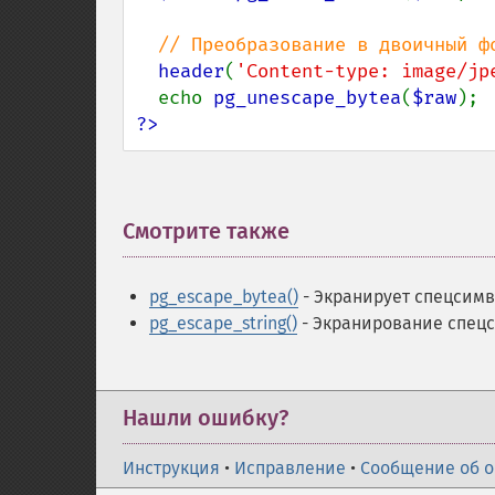
// Преобразование в двоичный фо
header
(
'Content-type: image/jp
  echo 
pg_unescape_bytea
(
$raw
?>
Смотрите также
¶
pg_escape_bytea()
- Экранирует спецсимво
pg_escape_string()
- Экранирование спецс
Нашли ошибку?
Инструкция
•
Исправление
•
Сообщение об 