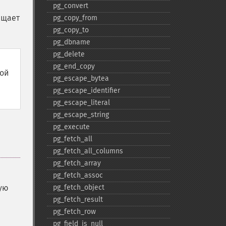
pg_​convert
ащает
pg_​copy_​from
pg_​copy_​to
pg_​dbname
pg_​delete
pg_​end_​copy
ной
pg_​escape_​bytea
pg_​escape_​identifier
pg_​escape_​literal
pg_​escape_​string
pg_​execute
pg_​fetch_​all
pg_​fetch_​all_​columns
pg_​fetch_​array
pg_​fetch_​assoc
ую
pg_​fetch_​object
pg_​fetch_​result
pg_​fetch_​row
pg_​field_​is_​null