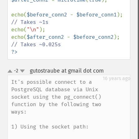
echo(
$before_conn2 
- 
$before_conn1
); 
echo(
"\n"
);

echo(
$after_conn2 
- 
$before_conn2
); 
?>
gutostraube at gmail dot com
-2
¶
up
down
16 years ago
It's possible connect to a 
PostgreSQL database via Unix 
socket using the pg_connect() 
function by the following two 
ways:

1) Using the socket path:
