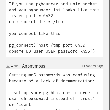
If you use pgbouncer and unix socket

and you pgbouncer.ini looks like this

listen_port = 6432

unix_socket_dir = /tmp

you connect like this

pg_connect('host=/tmp port=6432 
dbname=DB user=USER password=PASS');
Anonymous
4
11 years ago
¶
up
down
Getting md5 passwords was confusing 
because of a lack of documentation:

- set up your pg_hba.conf in order to 
use md5 password instead of 'trust' 
or 'ident'
