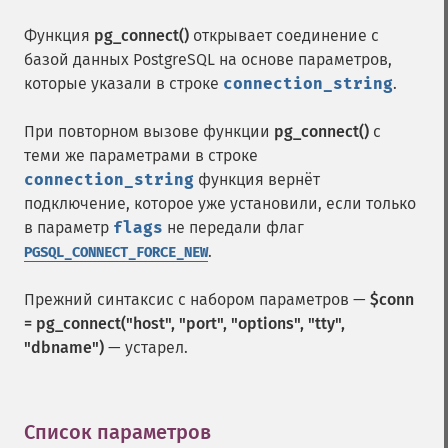
Функция
pg_connect()
открывает соединение с
базой данных PostgreSQL на основе параметров,
которые указали в строке
connection_string
.
При повторном вызове функции
pg_connect()
с
теми же параметрами в строке
connection_string
функция вернёт
подключение, которое уже установили, если только
в параметр
flags
не передали флаг
.
PGSQL_CONNECT_FORCE_NEW
Прежний синтаксис с набором параметров —
$conn
= pg_connect("host", "port", "options", "tty",
"dbname")
— устарел.
Список параметров
¶