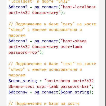
$dbconn2 
= 
pg_connect
(
"host=localhost 
port=5432 dbname=mary"
);

// Подключение к базе "mary" на хосте 
"sheep" с именем пользователя и 
$dbconn3 
= 
pg_connect
(
"host=sheep 
port=5432 dbname=mary user=lamb 
password=foo"
);

// Подключение к базе "test" на хосте 
"sheep" с именем пользователя и 
$conn_string 
= 
"host=sheep port=5432 
dbname=test user=lamb password=bar"
$dbconn4 
= 
pg_connect
(
$conn_string
);

// Подключение к базе на хосте 