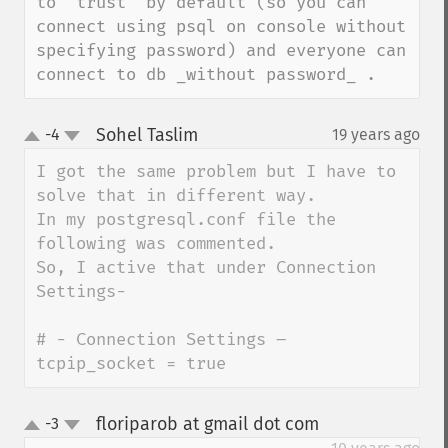
to 'trust' by default (so you can 
connect using psql on console without 
specifying password) and everyone can 
connect to db _without password_ .
Sohel Taslim
-4
19 years ago
¶
up
down
I got the same problem but I have to 
solve that in different way.

In my postgresql.conf file the 
following was commented.

So, I active that under Connection 
Settings-

# - Connection Settings –

tcpip_socket = true
floriparob at gmail dot com
-3
¶
up
down