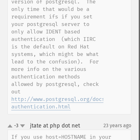
version of postgresql.  The 
only time that would be a 
requirement ifs if you set 
your postgresql server to 
only allow IDENT based 
authentication  (which IIRC 
is the default on Red Hat 
systems, which might be what 
lead to the confusion).  For 
more info on the various 
authentication methods 
allowed by postgresql, check 
out 
http://www.postgresql.org/docs/7.4/static
authentication.html
jtate at php dot net
-3
23 years ago
¶
up
down
If you use host=HOSTNAME in your 