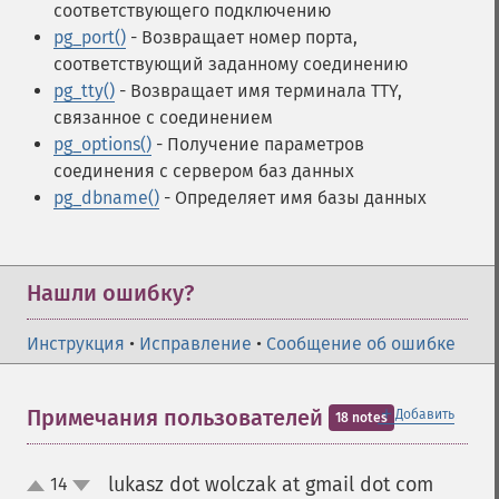
соответствующего подключению
pg_port()
- Возвращает номер порта,
соответствующий заданному соединению
pg_tty()
- Возвращает имя терминала TTY,
связанное с соединением
pg_options()
- Получение параметров
соединения с сервером баз данных
pg_dbname()
- Определяет имя базы данных
Нашли ошибку?
Инструкция
•
Исправление
•
Сообщение об ошибке
＋
Примечания пользователей
Добавить
18 notes
lukasz dot wolczak at gmail dot com
14
¶
up