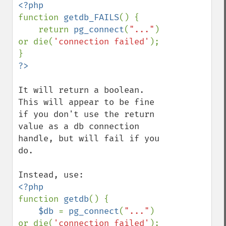
function 
getdb_FAILS
() {

    return 
pg_connect
(
"..."
) 
or die(
'connection failed'
);

It will return a boolean.  
This will appear to be fine 
if you don't use the return 
value as a db connection 
handle, but will fail if you 
do.

function 
getdb
() {

$db 
= 
pg_connect
(
"..."
) 
or die(
'connection failed'
);
