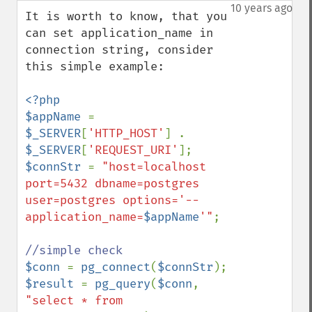
down
10 years ago
It is worth to know, that you 
can set application_name in 
connection string, consider 
this simple example:

<?php

$appName 
= 
$_SERVER
[
'HTTP_HOST'
] . 
$_SERVER
[
'REQUEST_URI'
$connStr 
= 
"host=localhost 
port=5432 dbname=postgres 
user=postgres options='--
application_name=
$appName
'"
;

$conn 
= 
pg_connect
(
$connStr
$result 
= 
pg_query
(
$conn
, 
"select * from 