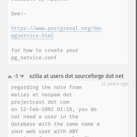
See:-

https://www.postgresql.org/docs/9.6/stati
pgservice.html
for how to create your 
pg_service.conf
xzilla at users dot sourceforge dot net
-3
¶
up
down
22 years ago
regarding the note from  
matias at nospam dot 
projectcast dot com

on 12-Feb-2002 01:16, you do 
not need a user in the 
database with the same name a 
your web user with ANY 