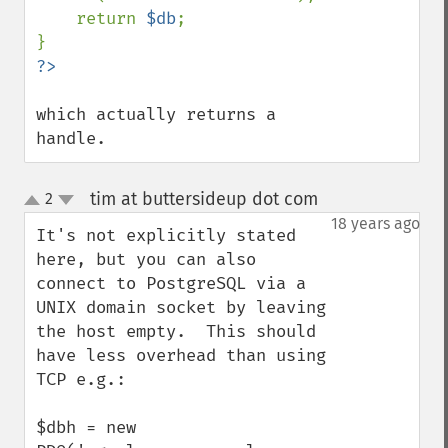
    return 
$db
;

which actually returns a 
handle.
tim at buttersideup dot com
2
¶
up
down
18 years ago
It's not explicitly stated 
here, but you can also 
connect to PostgreSQL via a 
UNIX domain socket by leaving 
the host empty.  This should 
have less overhead than using 
TCP e.g.:

$dbh = new 