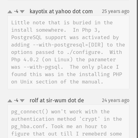
kayotix at yahoo dot com
-4
25 years ago
¶
up
down
Little note that is buried in the 
install somewhere.  In Php 3, 
PostgreSQL support was activated by 
adding --with-postgresql=[DIR] to the 
options passed to ./configure.  With 
Php 4.0.2 (on Linux) the parameter 
was --with-pgsql.  The only place I 
found this was in the installing PHP 
on Unix section of the manual.
rolf at sir-wum dot de
-4
24 years ago
¶
up
down
pg_connect() won't work with the 
authentication method 'crypt' in the 
pg_hba.conf. Took me an hour to 
figure that out till I remeberd some 