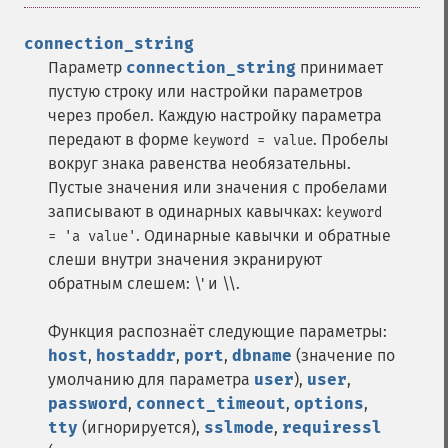
connection_string
Параметр
connection_string
принимает
пустую строку или настройки параметров
через пробел. Каждую настройку параметра
передают в форме
. Пробелы
keyword = value
вокруг знака равенства необязательны.
Пустые значения или значения с пробелами
записывают в одинарных кавычках:
keyword
. Одинарные кавычки и обратные
= 'a value'
слеши внутри значения экранируют
обратным слешем: \' и \\.
Функция распознаёт следующие параметры:
host
,
hostaddr
,
port
,
dbname
(значение по
умолчанию для параметра
user
),
user
,
password
,
connect_timeout
,
options
,
tty
(игнорируется),
sslmode
,
requiressl