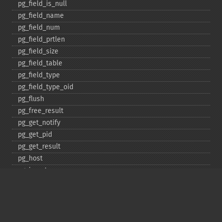
pg_​field_​is_​null
pg_​field_​name
pg_​field_​num
pg_​field_​prtlen
pg_​field_​size
pg_​field_​table
pg_​field_​type
pg_​field_​type_​oid
pg_​flush
pg_​free_​result
pg_​get_​notify
pg_​get_​pid
pg_​get_​result
pg_​host
pg_​insert
pg_​jit
pg_​last_​error
pg_​last_​notice
pg_​last_​oid