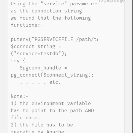
10 years ago
Using the "service" parameter 
as the connection string -- 
we found that the following 
functions:-

putenv("PGSERVICEFILE=/path/to/your/servi
$connect_string = 
("service=testdb");

try {

   $pgconn_handle = 
pg_connect($connect_string);

   . . . . . etc.

Note:-

1) the environment variable 
has to point to the path AND 
file name.

2) the file has to be 
readable by Apache.
