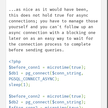
...as nice as it would have been, 
this does not hold true for async 
connections; you have to manage those 
yourself and you can't follow up an 
async connection with a blocking one 
later on as an easy way to wait for 
the connection process to complete 
before sending queries.

<?php

$before_conn1 
= 
microtime
(
true
$db1 
= 
pg_connect
(
$conn_string
, 
PGSQL_CONNECT_ASYNC
sleep
(
1
);

$before_conn2 
= 
microtime
(
true
$db2 
= 
pg_connect
(
$conn_string
$after_conn2 
= 
microtime
(
true
);
