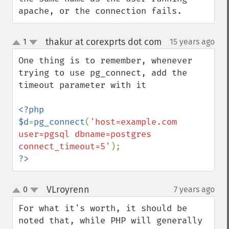
apache, or the connection fails.
thakur at corexprts dot com
1
15 years ago
¶
up
down
One thing is to remember, whenever 
trying to use pg_connect, add the 
timeout parameter with it

<?php

$d
=
pg_connect
(
'host=example.com 
user=pgsql dbname=postgres 
connect_timeout=5'
?>
VLroyrenn
0
7 years ago
¶
up
down
For what it's worth, it should be 
noted that, while PHP will generally 