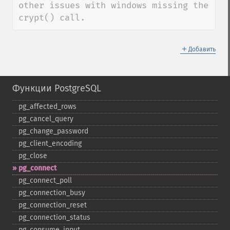
other issues with windows missing the 
crypt() call.
＋
Добавить
Функции PostgreSQL
pg_​affected_​rows
pg_​cancel_​query
pg_​change_​password
pg_​client_​encoding
pg_​close
pg_​connect
pg_​connect_​poll
pg_​connection_​busy
pg_​connection_​reset
pg_​connection_​status
pg_​consume_​input