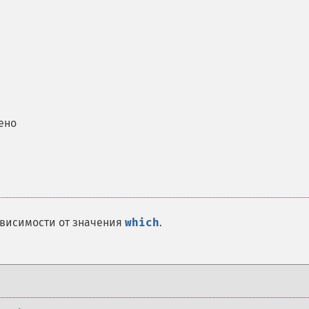
ено
зависимости от значения
which
.