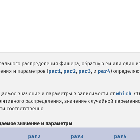
ального распределения Фишера, обратную ей или один и
ения и параметров (
par1
,
par2
,
par3
, и
par4
) определяю
аемое значение и параметры в зависимости от
which
. CD
улятивного распределения, значение случайной переменно
ти соответственно.
аемое значение и параметры
par2
par3
par4