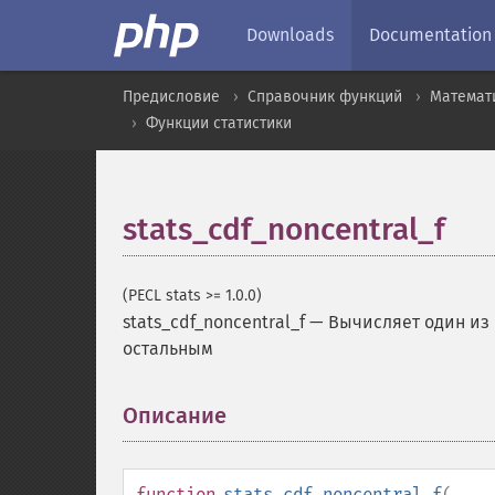
Downloads
Documentation
Предисловие
Справочник функций
Математ
Функции статистики
stats_cdf_noncentral_f
(PECL stats >= 1.0.0)
stats_cdf_noncentral_f
—
Вычисляет один из
остальным
Описание
¶
function
stats_cdf_noncentral_f
(