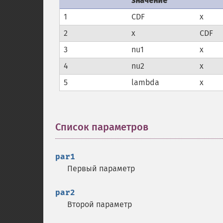
значение
1
CDF
x
2
x
CDF
3
nu1
x
4
nu2
x
5
lambda
x
Список параметров
¶
par1
Первый параметр
par2
Второй параметр