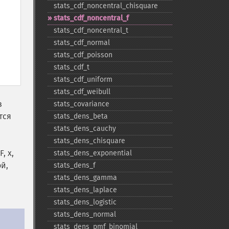
stats_​cdf_​noncentral_​chisquare
stats_​cdf_​noncentral_​f
stats_​cdf_​noncentral_​t
stats_​cdf_​normal
stats_​cdf_​poisson
stats_​cdf_​t
stats_​cdf_​uniform
stats_​cdf_​weibull
з
stats_​covariance
тся
stats_​dens_​beta
stats_​dens_​cauchy
stats_​dens_​chisquare
F, x,
stats_​dens_​exponential
й,
stats_​dens_​f
stats_​dens_​gamma
stats_​dens_​laplace
stats_​dens_​logistic
stats_​dens_​normal
stats_​dens_​pmf_​binomial