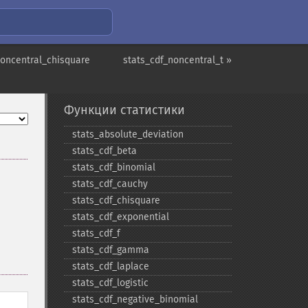
noncentral_chisquare
stats_cdf_noncentral_t »
Функции статистики
stats_​absolute_​deviation
stats_​cdf_​beta
stats_​cdf_​binomial
stats_​cdf_​cauchy
stats_​cdf_​chisquare
stats_​cdf_​exponential
stats_​cdf_​f
stats_​cdf_​gamma
stats_​cdf_​laplace
stats_​cdf_​logistic
stats_​cdf_​negative_​binomial