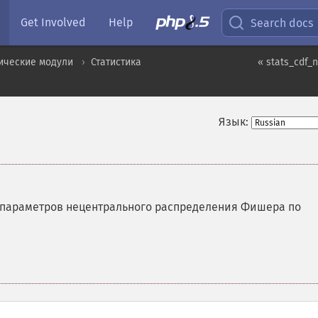
Get Involved
Help
Search docs
ические модули
Статистика
« stats_cdf_
Язык:
 параметров нецентрального распределения Фишера по