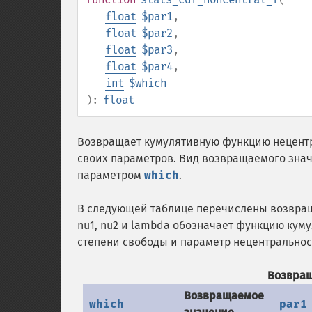
float
$par1
,
float
$par2
,
float
$par3
,
float
$par4
,
int
$which
):
float
Возвращает кумулятивную функцию нецентр
своих параметров. Вид возвращаемого знач
параметром
which
.
В следующей таблице перечислены возвращ
nu1, nu2 и lambda обозначает функцию кум
степени свободы и параметр нецентральнос
Возвращ
Возвращаемое
which
par1