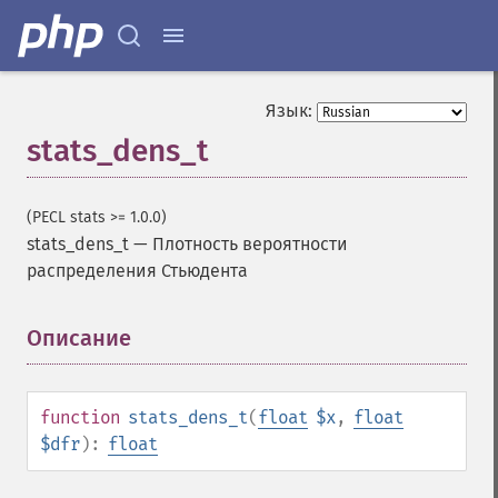
Язык:
stats_dens_t
(PECL stats >= 1.0.0)
stats_dens_t
—
Плотность вероятности
распределения Стьюдента
Описание
¶
function
stats_dens_t
(
float
$x
,
float
$dfr
):
float