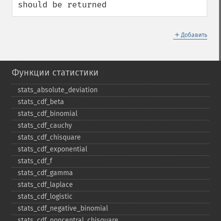
should be returned
＋
Добавить
Функции статистики
stats_​absolute_​deviation
stats_​cdf_​beta
stats_​cdf_​binomial
stats_​cdf_​cauchy
stats_​cdf_​chisquare
stats_​cdf_​exponential
stats_​cdf_​f
stats_​cdf_​gamma
stats_​cdf_​laplace
stats_​cdf_​logistic
stats_​cdf_​negative_​binomial
stats_​cdf_​noncentral_​chisquare