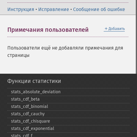
Инструкция
•
Исправление
•
Сообщение об ошибке
＋
Примечания пользователей
Добавить
Пользователи ещё не добавляли примечания для
страницы
Функции статистики
stats_​absolute_​deviation
stats_​cdf_​beta
stats_​cdf_​binomial
stats_​cdf_​cauchy
stats_​cdf_​chisquare
stats_​cdf_​exponential
stats_​cdf_​f