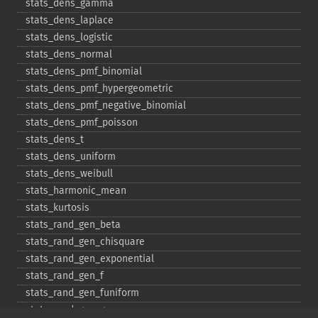
stats_​dens_​gamma
stats_​dens_​laplace
stats_​dens_​logistic
stats_​dens_​normal
stats_​dens_​pmf_​binomial
stats_​dens_​pmf_​hypergeometric
stats_​dens_​pmf_​negative_​binomial
stats_​dens_​pmf_​poisson
stats_​dens_​t
stats_​dens_​uniform
stats_​dens_​weibull
stats_​harmonic_​mean
stats_​kurtosis
stats_​rand_​gen_​beta
stats_​rand_​gen_​chisquare
stats_​rand_​gen_​exponential
stats_​rand_​gen_​f
stats_​rand_​gen_​funiform
stats_​rand_​gen_​gamma