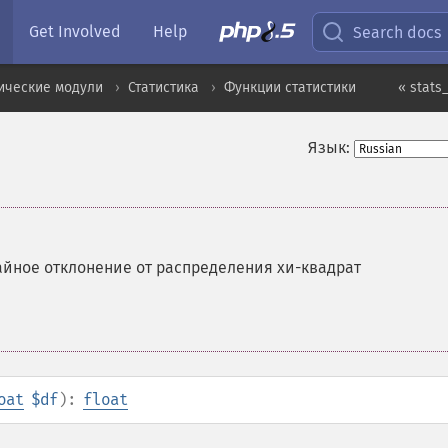
Get Involved
Help
Search docs
ические модули
Статистика
Функции статистики
« stats
Язык:
йное отклонение от распределения хи-квадрат
oat
$df
):
float