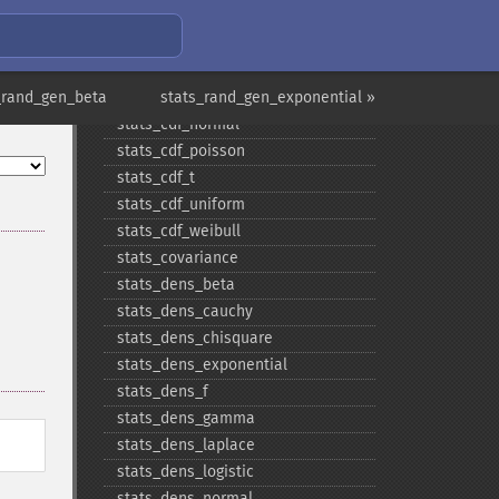
stats_​cdf_​negative_​binomial
stats_​cdf_​noncentral_​chisquare
stats_​cdf_​noncentral_​f
_rand_gen_beta
stats_​cdf_​noncentral_​t
stats_rand_gen_exponential »
stats_​cdf_​normal
stats_​cdf_​poisson
stats_​cdf_​t
stats_​cdf_​uniform
stats_​cdf_​weibull
stats_​covariance
stats_​dens_​beta
stats_​dens_​cauchy
stats_​dens_​chisquare
stats_​dens_​exponential
stats_​dens_​f
stats_​dens_​gamma
stats_​dens_​laplace
stats_​dens_​logistic
stats_​dens_​normal