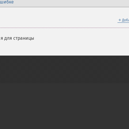
ошибке
＋
Доб
я для страницы
on Group
My PHP.net
Contact
Other PHP.net sites