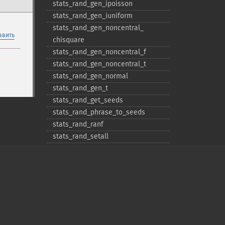
stats_​rand_​gen_​ipoisson
stats_​rand_​gen_​iuniform
stats_​rand_​gen_​noncentral_​
авить
chisquare
stats_​rand_​gen_​noncentral_​f
stats_​rand_​gen_​noncentral_​t
stats_​rand_​gen_​normal
stats_​rand_​gen_​t
stats_​rand_​get_​seeds
stats_​rand_​phrase_​to_​seeds
stats_​rand_​ranf
stats_​rand_​setall
stats_​skew
stats_​standard_​deviation
stats_​stat_​binomial_​coef
stats_​stat_​correlation
stats_​stat_​factorial
stats_​stat_​independent_​t
Privacy policy
stats_​stat_​innerproduct