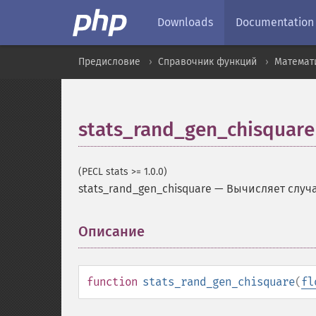
Downloads
Documentation
Предисловие
Справочник функций
Математ
stats_rand_gen_chisquare
(PECL stats >= 1.0.0)
stats_rand_gen_chisquare
—
Вычисляет случа
Описание
¶
function
stats_rand_gen_chisquare
(
fl