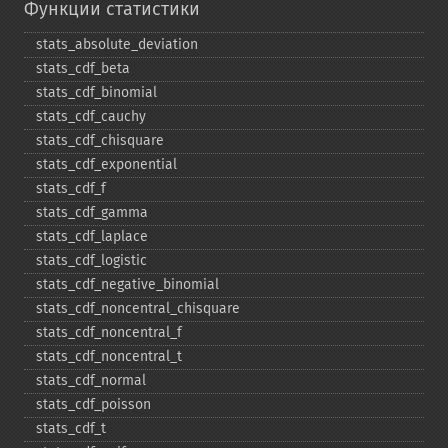
Функции статистики
stats_​absolute_​deviation
stats_​cdf_​beta
stats_​cdf_​binomial
stats_​cdf_​cauchy
stats_​cdf_​chisquare
stats_​cdf_​exponential
stats_​cdf_​f
stats_​cdf_​gamma
stats_​cdf_​laplace
stats_​cdf_​logistic
stats_​cdf_​negative_​binomial
stats_​cdf_​noncentral_​chisquare
stats_​cdf_​noncentral_​f
stats_​cdf_​noncentral_​t
stats_​cdf_​normal
stats_​cdf_​poisson
stats_​cdf_​t