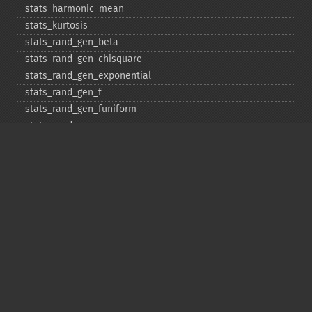
stats_​harmonic_​mean
stats_​kurtosis
stats_​rand_​gen_​beta
stats_​rand_​gen_​chisquare
stats_​rand_​gen_​exponential
stats_​rand_​gen_​f
stats_​rand_​gen_​funiform
stats_​rand_​gen_​gamma
stats_​rand_​gen_​ibinomial
stats_​rand_​gen_​ibinomial_​negative
stats_​rand_​gen_​int
stats_​rand_​gen_​ipoisson
stats_​rand_​gen_​iuniform
stats_​rand_​gen_​noncentral_​chisquare
stats_​rand_​gen_​noncentral_​f
stats_​rand_​gen_​noncentral_​t
stats_​rand_​gen_​normal
stats_​rand_​gen_​t
stats_​rand_​get_​seeds