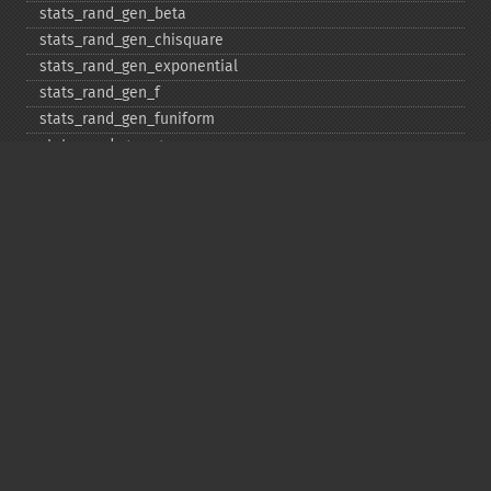
stats_​rand_​gen_​beta
stats_​rand_​gen_​chisquare
stats_​rand_​gen_​exponential
stats_​rand_​gen_​f
stats_​rand_​gen_​funiform
stats_​rand_​gen_​gamma
stats_​rand_​gen_​ibinomial
stats_​rand_​gen_​ibinomial_​negative
stats_​rand_​gen_​int
stats_​rand_​gen_​ipoisson
stats_​rand_​gen_​iuniform
stats_​rand_​gen_​noncentral_​chisquare
stats_​rand_​gen_​noncentral_​f
stats_​rand_​gen_​noncentral_​t
stats_​rand_​gen_​normal
stats_​rand_​gen_​t
stats_​rand_​get_​seeds
stats_​rand_​phrase_​to_​seeds
stats_​rand_​ranf