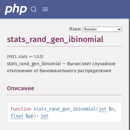
Язык:
stats_rand_gen_ibinomial
(PECL stats >= 1.0.0)
stats_rand_gen_ibinomial
—
Вычисляет случайное
отклонение от биноминального распределения
Описание
¶
function
stats_rand_gen_ibinomial
(
int
$n
,
float
$pp
):
int