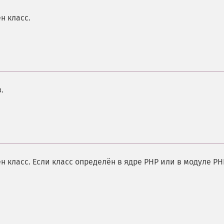
н класс.
.
 класс. Если класс определён в ядре PHP или в модуле PH