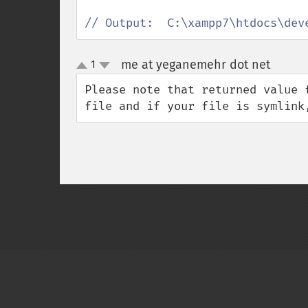
// Output:  C:\xampp7\htdocs\dev
me at yeganemehr dot net
1
¶
up
down
Please note that returned value 
file and if your file is symlink