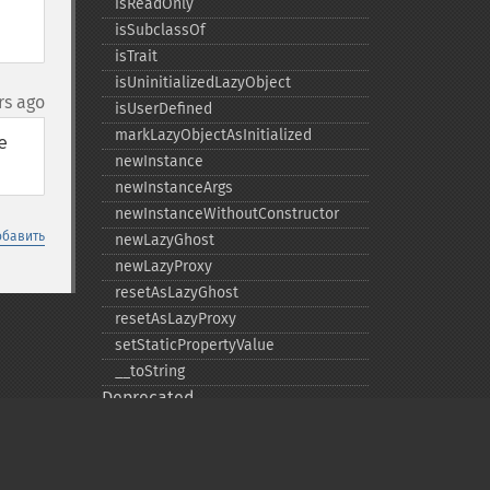
isReadOnly
isSubclassOf
isTrait
isUninitializedLazyObject
rs ago
isUserDefined
markLazyObjectAsInitialized
 
newInstance
newInstanceArgs
newInstanceWithoutConstructor
обавить
newLazyGhost
newLazyProxy
resetAsLazyGhost
resetAsLazyProxy
setStaticPropertyValue
_​_​toString
Deprecated
export