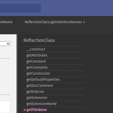
sionName
ReflectionClass::getInterfaceNames »
ReflectionClass
_​_​construct
getAttributes
getConstant
getConstants
getConstructor
getDefaultProperties
getDocComment
getEndLine
getExtension
getExtensionName
getFileName