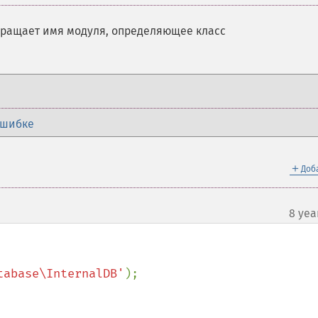
вращает имя модуля, определяющее класс
ошибке
＋
Доб
8 yea
tabase\InternalDB'
);
