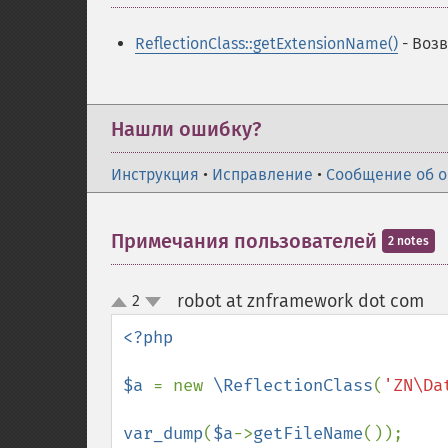
ReflectionClass::getExtensionName()
- Воз
Нашли ошибку?
Инструкция
•
Исправление
•
Сообщение об 
Примечания пользователей
2 notes
robot at znframework dot com
2
¶
up
down
<?php

$a 
= new 
\ReflectionClass
(
'ZN\Da
var_dump
(
$a
->
getFileName
());
