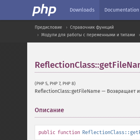
Downloads
Documentation
Предисловие
Справочник функций
Модули для работы с переменными и типами
ReflectionClass::getFileN
(PHP 5, PHP 7, PHP 8)
ReflectionClass::getFileName
—
Возвращает и
Описание
¶
public
function
ReflectionClass::get