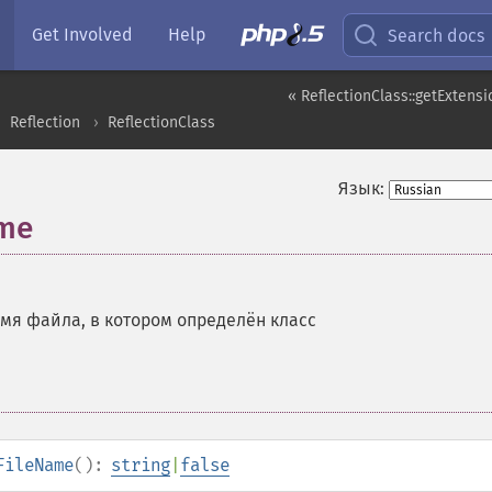
Get Involved
Help
Search docs
« ReflectionClass::getExten
Reflection
ReflectionClass
Язык:
ame
мя файла, в котором определён класс
FileName
():
string
|
false