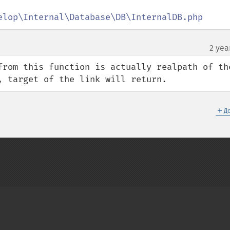
elop\Internal\Database\DB\InternalDB.php
2 yea
from this function is actually realpath of the
, target of the link will return.
＋
Д