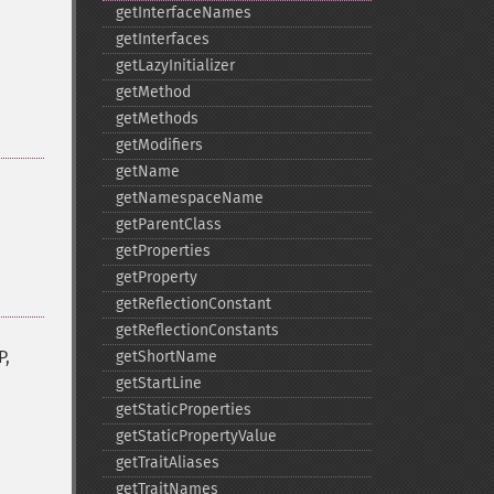
getInterfaceNames
getInterfaces
getLazyInitializer
getMethod
getMethods
getModifiers
getName
getNamespaceName
getParentClass
getProperties
getProperty
getReflectionConstant
getReflectionConstants
P,
getShortName
getStartLine
getStaticProperties
getStaticPropertyValue
getTraitAliases
getTraitNames