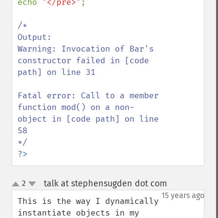
echo 
"</pre>"
;

/*

Output:

Warning: Invocation of Bar's 
constructor failed in [code 
path] on line 31

Fatal error: Call to a member 
function mod() on a non-
object in [code path] on line 
58

?>
talk at stephensugden dot com
2
¶
up
down
15 years ago
This is the way I dynamically 
instantiate objects in my 