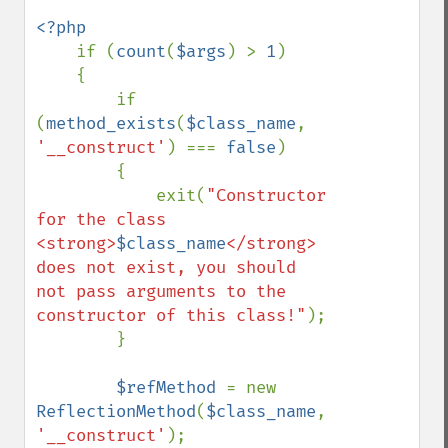
<?php

if (
count
(
$args
) > 
1
)

    {

        if 
(
method_exists
(
$class_name
,  
'__construct'
) === 
false
)

        {

            exit(
"Constructor 
for the class 
<strong>
$class_name
</strong> 
does not exist, you should 
not pass arguments to the 
constructor of this class!"
);

        }

$refMethod 
= new 
ReflectionMethod
(
$class_name
,  
'__construct'
);
