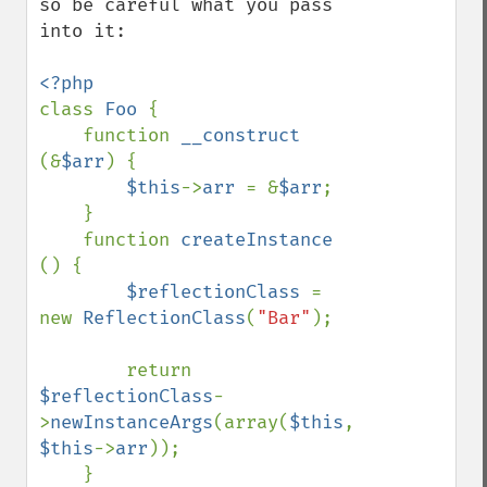
so be careful what you pass 
into it:

class 
Foo 
{

    function 
__construct 
(&
$arr
) {

$this
->
arr 
= &
$arr
;

    }

    function 
createInstance 
() {

$reflectionClass 
= 
new 
ReflectionClass
(
"Bar"
);

        return 
$reflectionClass
-
>
newInstanceArgs
(array(
$this
, 
$this
->
arr
));

    }
