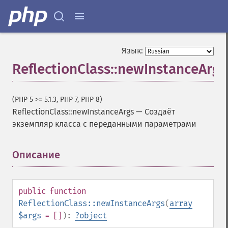
Язык:
ReflectionClass::newInstanceArgs
(PHP 5 >= 5.1.3, PHP 7, PHP 8)
ReflectionClass::newInstanceArgs
—
Создаёт
экземпляр класса с переданными параметрами
Описание
¶
public
function
ReflectionClass::newInstanceArgs
(
array
$args
= []
):
?
object