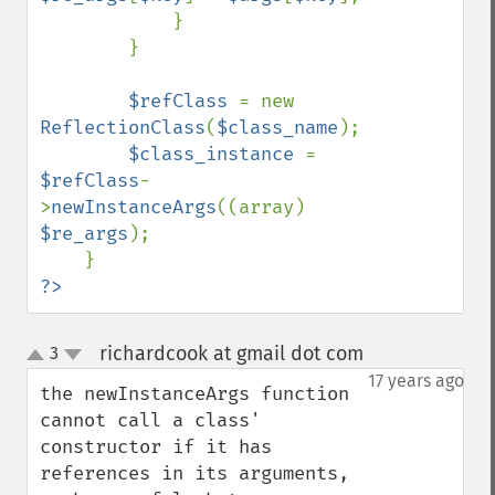
            }

        }

$refClass 
= new 
ReflectionClass
(
$class_name
);

$class_instance 
= 
$refClass
-
>
newInstanceArgs
((array) 
$re_args
);

?>
richardcook at gmail dot com
3
¶
up
down
17 years ago
the newInstanceArgs function 
cannot call a class' 
constructor if it has 
references in its arguments, 