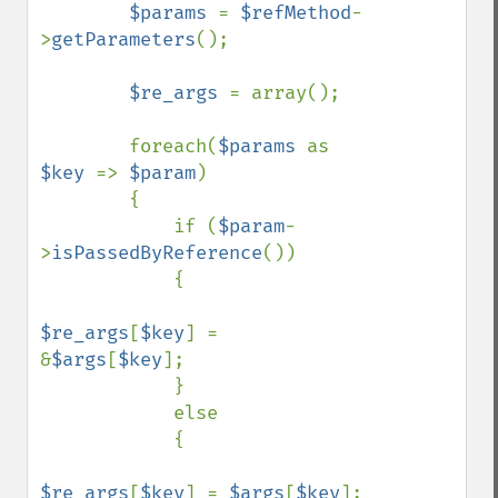
$params 
= 
$refMethod
-
>
getParameters
();

$re_args 
= array();

        foreach(
$params 
as 
$key 
=> 
$param
)

        {

            if (
$param
-
>
isPassedByReference
())

            {

$re_args
[
$key
] = 
&
$args
[
$key
];

            }

            else

            {

$re_args
[
$key
] = 
$args
[
$key
];
