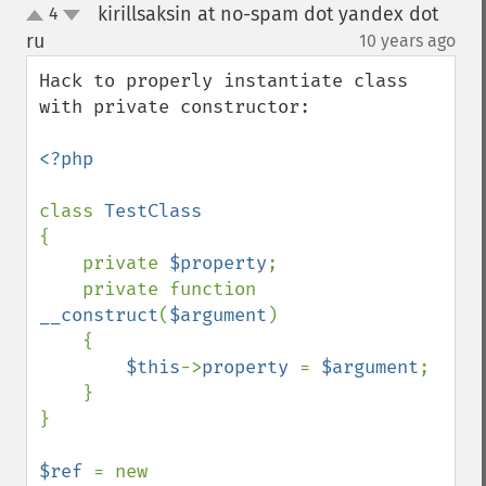
kirillsaksin at no-spam dot yandex dot
4
up
down
ru
10 years ago
¶
Hack to properly instantiate class 
with private constructor:

<?php

class 
{

    private 
$property
;

    private function 
__construct
(
$argument
)

    {

$this
->
property 
= 
$argument
;

    }

}

$ref 
= new 