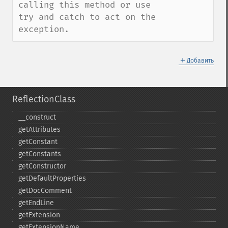
calling this method or use 
try and catch to act on the 
exception.
＋
Добавить
ReflectionClass
_​_​construct
getAttributes
getConstant
getConstants
getConstructor
getDefaultProperties
getDocComment
getEndLine
getExtension
getExtensionName