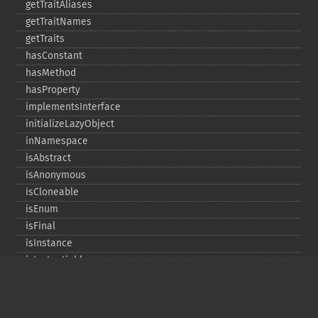
getTraitAliases
getTraitNames
getTraits
hasConstant
hasMethod
hasProperty
implementsInterface
initializeLazyObject
inNamespace
isAbstract
isAnonymous
isCloneable
isEnum
isFinal
isInstance
isInstantiable
isInterface
isInternal
isIterable