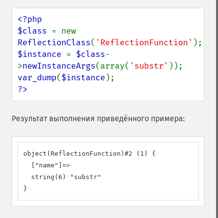
<?php

$class 
= new 
ReflectionClass
(
'ReflectionFunction'
$instance 
= 
$class
-
>
newInstanceArgs
(array(
'substr'
var_dump
(
$instance
?>
Результат выполнения приведённого примера:
object(ReflectionFunction)#2 (1) {

  ["name"]=>

  string(6) "substr"

}