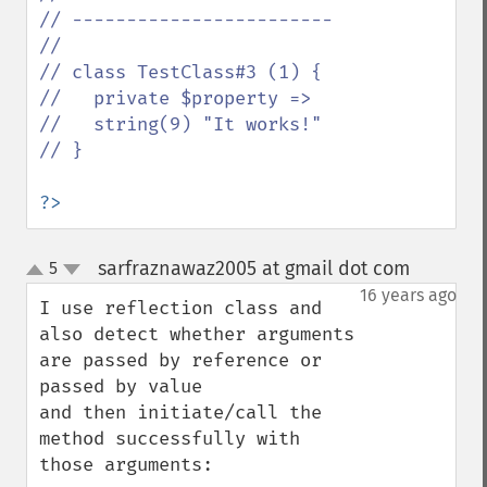
// ------------------------

//

// class TestClass#3 (1) {

//   private $property =>

//   string(9) "It works!"

// }

?>
sarfraznawaz2005 at gmail dot com
5
¶
up
down
16 years ago
I use reflection class and 
also detect whether arguments 
are passed by reference or 
passed by value

and then initiate/call the 
method successfully with 
those arguments:
