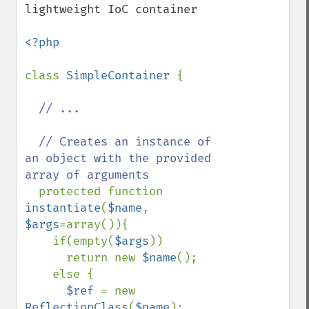
lightweight IoC container

<?php

class 
SimpleContainer 
{

// ... 

  // Creates an instance of 
an object with the provided 
array of arguments

protected function 
instantiate
(
$name
, 
$args
=array()){

    if(empty(
$args
))

      return new 
$name
();                                                                                                                                                          

    else {

$ref 
= new 
ReflectionClass
(
$name
);
