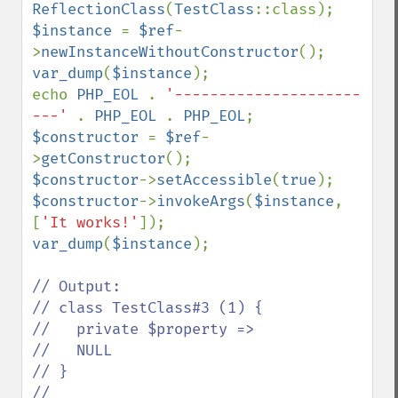
ReflectionClass
(
TestClass
$instance 
= 
$ref
-
>
newInstanceWithoutConstructor
var_dump
(
$instance
);

echo 
PHP_EOL 
. 
'---------------------
---' 
. 
PHP_EOL 
. 
PHP_EOL
$constructor 
= 
$ref
-
>
getConstructor
$constructor
->
setAccessible
(
true
$constructor
->
invokeArgs
(
$instance
, 
[
'It works!'
var_dump
(
$instance
);

// Output:

// class TestClass#3 (1) {

//   private $property =>

//   NULL

// }

//
