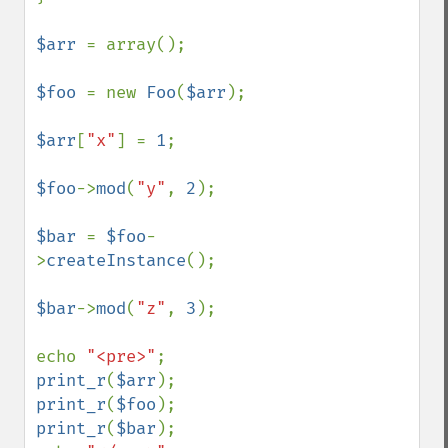
$arr 
= array();

$foo 
= new 
Foo
(
$arr
);

$arr
[
"x"
] = 
1
;

$foo
->
mod
(
"y"
, 
2
);

$bar 
= 
$foo
-
>
createInstance
();

$bar
->
mod
(
"z"
, 
3
);

echo 
"<pre>"
print_r
(
$arr
print_r
(
$foo
print_r
(
$bar
);
