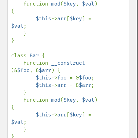
    function 
mod
(
$key
, 
$val
) 
{

$this
->
arr
[
$key
] = 
$val
;

    }

}

class 
Bar 
{

    function 
__construct 
(&
$foo
, &
$arr
) {

$this
->
foo 
= &
$foo
;

$this
->
arr 
= &
$arr
;

    }

    function 
mod
(
$key
, 
$val
) 
{

$this
->
arr
[
$key
] = 
$val
;

    }

}
