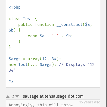
<?php

class 
Test 
{

    public function 
__construct
(
$a
, 
$b
) {

        echo 
$a 
. 
' ' 
. 
$b
; 

    }

}

$args 
= array(
12
, 
34
);

new 
Test
(... 
$args
); 
// Displays "12 
34"

?>
sausage at tehsausage dot com
-2
¶
up
down
15 years ago
Annoyingly, this will throw 