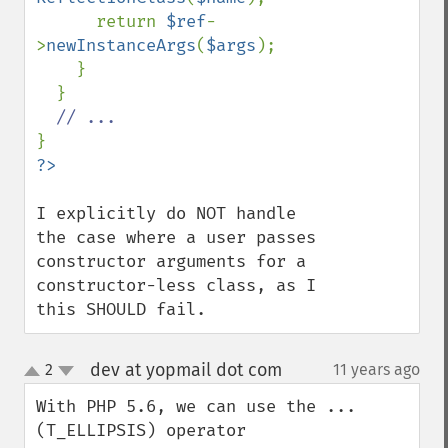
      return 
$ref
-
>
newInstanceArgs
(
$args
);

    }

  }

I explicitly do NOT handle 
the case where a user passes 
constructor arguments for a 
constructor-less class, as I 
this SHOULD fail.
dev at yopmail dot com
2
11 years ago
¶
up
down
With PHP 5.6, we can use the ... 
(T_ELLIPSIS) operator
