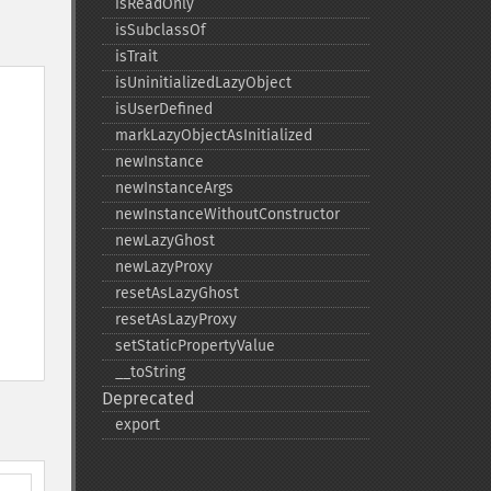
isReadOnly
isSubclassOf
isTrait
isUninitializedLazyObject
isUserDefined
markLazyObjectAsInitialized
newInstance
newInstanceArgs
newInstanceWithoutConstructor
newLazyGhost
newLazyProxy
resetAsLazyGhost
resetAsLazyProxy
setStaticPropertyValue
_​_​toString
Deprecated
export