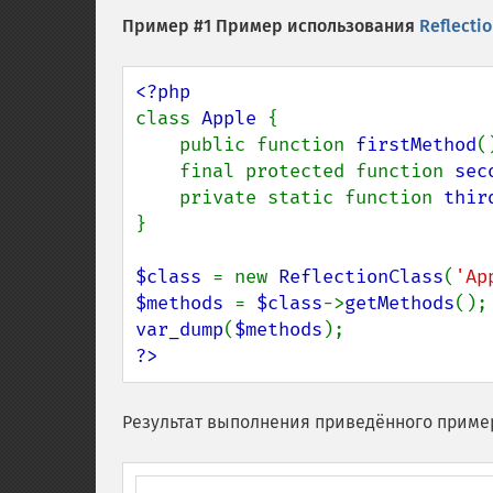
Пример #1 Пример использования
Reflecti
class 
Apple 
{

    public function 
firstMethod
(
    final protected function 
sec
    private static function 
thir
}

$class 
= new 
ReflectionClass
(
'Ap
$methods 
= 
$class
->
getMethods
var_dump
(
$methods
?>
Результат выполнения приведённого приме