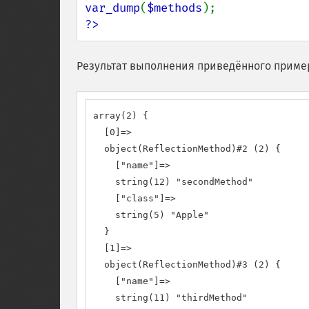
var_dump
(
$methods
?>
Результат выполнения приведённого приме
array(2) {

  [0]=>

  object(ReflectionMethod)#2 (2) {

    ["name"]=>

    string(12) "secondMethod"

    ["class"]=>

    string(5) "Apple"

  }

  [1]=>

  object(ReflectionMethod)#3 (2) {

    ["name"]=>

    string(11) "thirdMethod"
