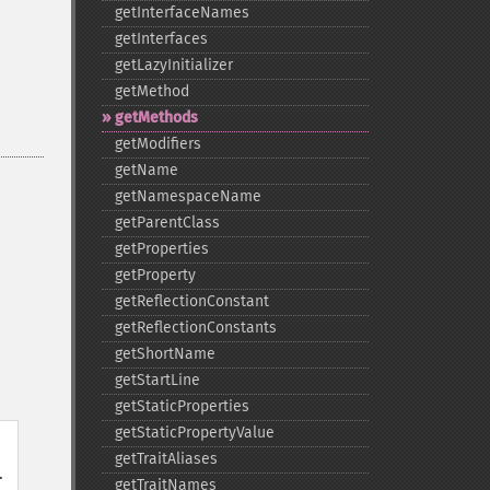
getInterfaceNames
getInterfaces
getLazyInitializer
getMethod
getMethods
getModifiers
getName
getNamespaceName
getParentClass
getProperties
getProperty
getReflectionConstant
getReflectionConstants
getShortName
getStartLine
getStaticProperties
getStaticPropertyValue
getTraitAliases
.
getTraitNames