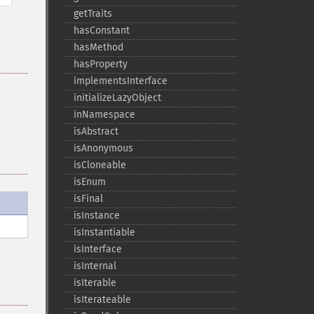
getTraits
hasConstant
hasMethod
hasProperty
implementsInterface
initializeLazyObject
inNamespace
isAbstract
isAnonymous
isCloneable
isEnum
isFinal
isInstance
isInstantiable
isInterface
isInternal
isIterable
isIterateable