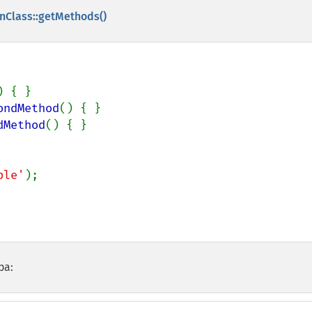
onClass::getMethods()
) { }

ondMethod
() { }

dMethod
() { }

ple'
ра: