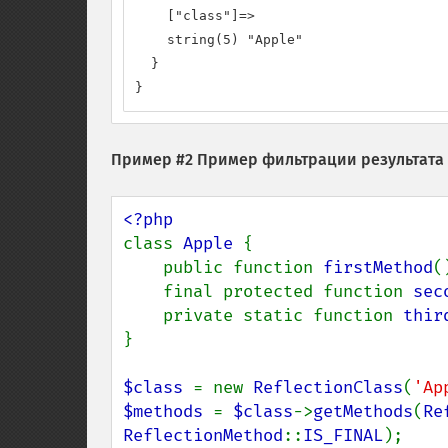
    ["class"]=>

    string(5) "Apple"

  }

}
Пример #2 Пример фильтрации результата
class 
Apple 
{

    public function 
firstMethod
(
    final protected function 
sec
    private static function 
thir
}

$class 
= new 
ReflectionClass
(
'Ap
$methods 
= 
$class
->
getMethods
(
Re
ReflectionMethod
::
IS_FINAL