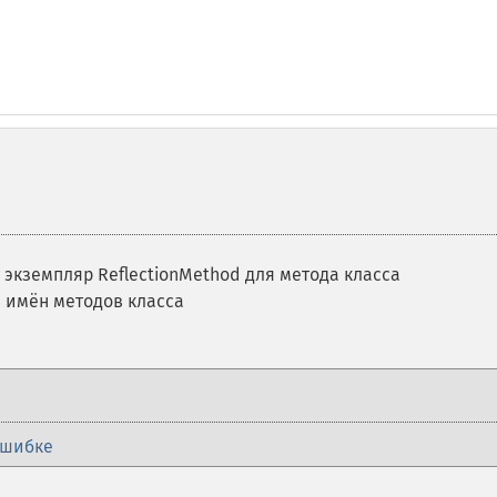
 экземпляр ReflectionMethod для метода класса
 имён методов класса
ошибке