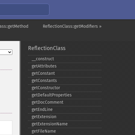
lass::getMethod
ReflectionClass::getModifiers »
ReflectionClass
_​_​construct
getAttributes
getConstant
getConstants
getConstructor
getDefaultProperties
getDocComment
getEndLine
getExtension
getExtensionName
getFileName