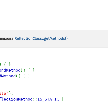
 вызова
ReflectionClass::getMethods()
) { }

ondMethod
() { }

dMethod
() { }

ple'
flectionMethod
::
IS_STATIC 
| 