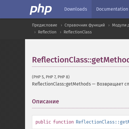
Downloads
Documentation
Предисловие
Справочник функций
Модули 
Reflection
ReflectionClass
ReflectionClass::getMetho
(PHP 5, PHP 7, PHP 8)
ReflectionClass::getMethods
—
Возвращает сп
Описание
¶
public
function
ReflectionClass::get