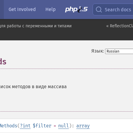
Get Involved
Help
Search docs
для работы с переменными и типами
« ReflectionC
Язык:
ds
исок методов в виде массива
Methods
(
?
int
$filter
=
null
):
array