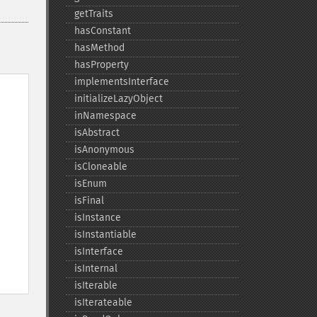
getTraits
hasConstant
hasMethod
hasProperty
implementsInterface
initializeLazyObject
inNamespace
isAbstract
isAnonymous
isCloneable
isEnum
isFinal
isInstance
isInstantiable
isInterface
isInternal
isIterable
isIterateable