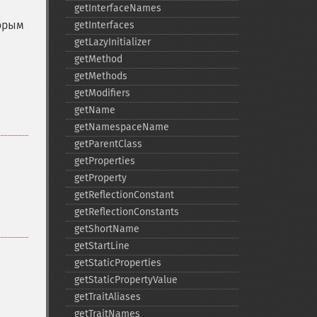
getInterfaceNames
торым
getInterfaces
getLazyInitializer
getMethod
getMethods
getModifiers
getName
getNamespaceName
getParentClass
getProperties
getProperty
getReflectionConstant
getReflectionConstants
getShortName
getStartLine
getStaticProperties
getStaticPropertyValue
getTraitAliases
getTraitNames