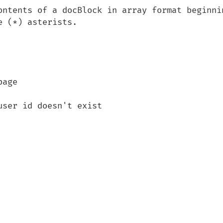
ontents of a docBlock in array format beginnin
 (*) asterists.
