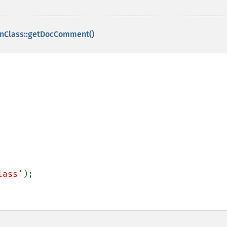
onClass::getDocComment()
lass'