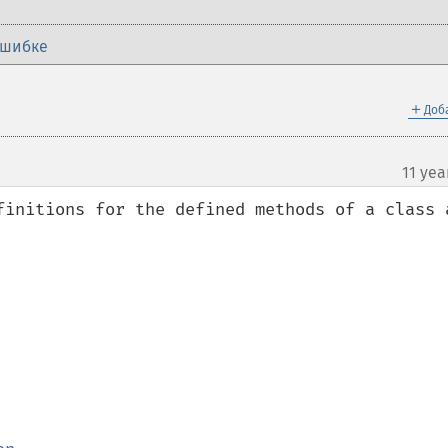
ошибке
＋
Доб
11 yea
finitions for the defined methods of a class a