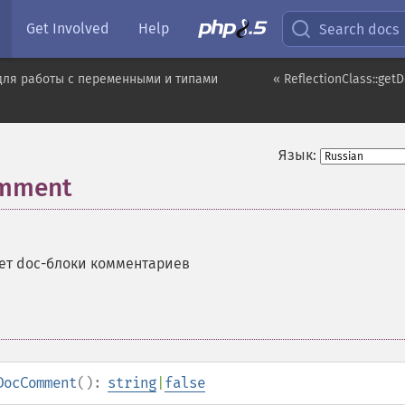
Get Involved
Help
Search docs
для работы с переменными и типами
« ReflectionClass::get
Язык:
omment
ет doc-блоки комментариев
DocComment
():
string
|
false