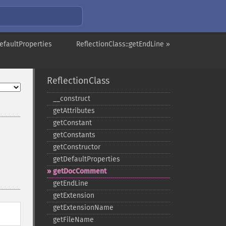
DefaultProperties
ReflectionClass::getEndLine »
ReflectionClass
_​_​construct
getAttributes
getConstant
getConstants
getConstructor
getDefaultProperties
getDocComment
getEndLine
getExtension
getExtensionName
getFileName