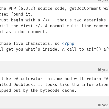
the PHP (5.3.2) source code, getDocComment wil
ser found it.

must begin with a /** - that's two asterisks, 
ntil the first */. A normal multi-line comment
t as a doc comment.

those five characters, so 
<?php 
ll get you what's inside. A call to trim() aft
16 yea
¶
 like eAccelerator this method will return FAL
atted Docblock. It looks like the information 
ipped out by the bytecode cache.
10 yea