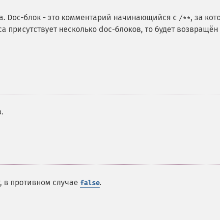
а. Doc-блок - это комментарий начинающийся с
, за ко
/**
са присутствует несколько doc-блоков, то будет возвращён
.
, в противном случае
.
false