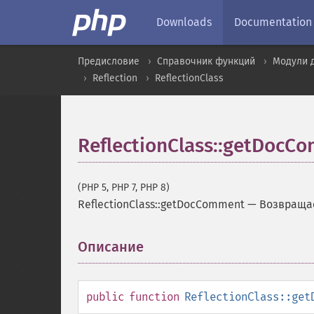
Downloads
Documentation
Предисловие
Справочник функций
Модули 
Reflection
ReflectionClass
ReflectionClass::getDocC
(PHP 5, PHP 7, PHP 8)
ReflectionClass::getDocComment
—
Возвраща
Описание
¶
public
function
ReflectionClass::get