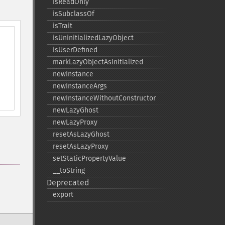
isReadOnly
isSubclassOf
isTrait
isUninitializedLazyObject
isUserDefined
markLazyObjectAsInitialized
newInstance
newInstanceArgs
newInstanceWithoutConstructor
newLazyGhost
newLazyProxy
resetAsLazyGhost
resetAsLazyProxy
setStaticPropertyValue
_​_​toString
Deprecated
export