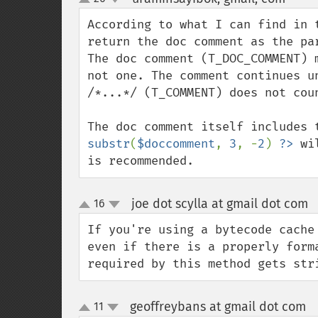
up
down
According to what I can find in 
return the doc comment as the par
The doc comment (T_DOC_COMMENT) 
not one. The comment continues u
/*...*/ (T_COMMENT) does not coun
The doc comment itself includes 
substr
(
$doccomment
, 
3
, -
2
) 
?>
 wi
is recommended.
joe dot scylla at gmail dot com
16
up
down
If you're using a bytecode cache
even if there is a properly form
required by this method gets str
geoffreybans at gmail dot com
11
¶
up