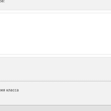
ра:
мя класса