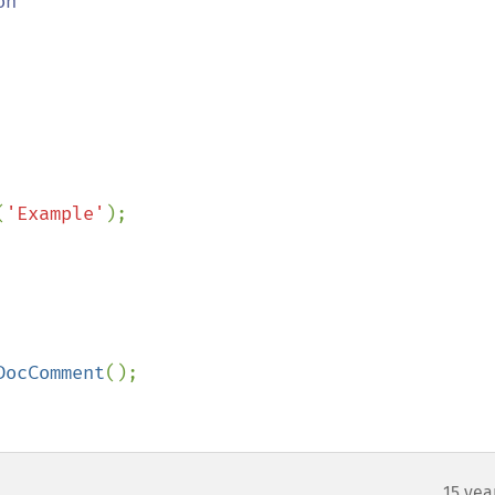
(
'Example'
);

DocComment
();

15 yea