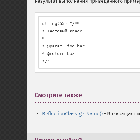
Результат выполнения приведённого приме
string(55) "/**

* Тестовый класс

*

* @param  foo bar

* @return baz

*/"
Смотрите также
¶
ReflectionClass::getName()
- Возвращает и