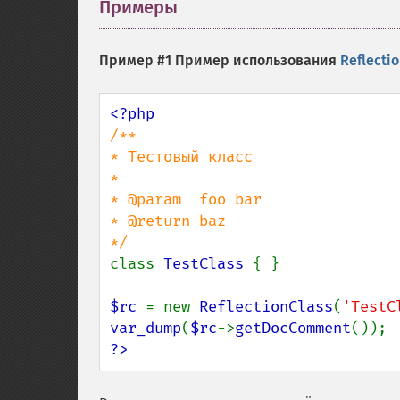
Примеры
¶
Пример #1 Пример использования
Reflecti
/**

* Тестовый класс

*

* @param  foo bar

* @return baz

class 
TestClass 
{ }

$rc 
= new 
ReflectionClass
(
'TestC
var_dump
(
$rc
->
getDocComment
?>