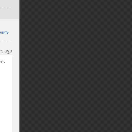
авить
rs ago
s 