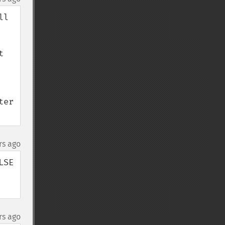
l 
 
er 
rs ago
SE 
rs ago