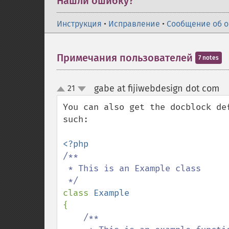
Нашли ошибку?
Инструкция
•
Исправление
•
Сообщение об 
Примечания пользователей
7 notes
gabe at fijiwebdesign dot com
21
¶
up
down
You can also get the docblock de
such:

/**

 * This is an Example class

class 
{

/**
