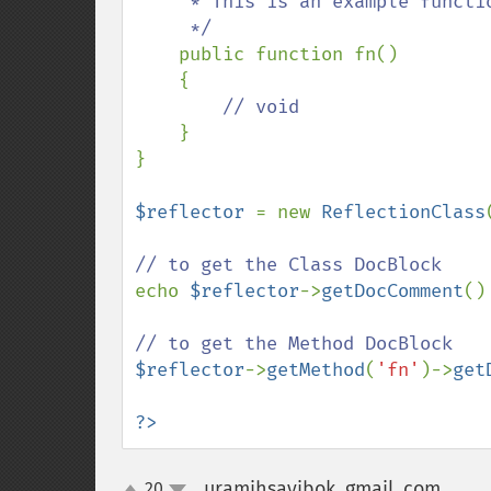
     * This is an example function

     */

public function fn() 

    {

// void

}

}

$reflector 
= new 
ReflectionClass
echo 
$reflector
->
getDocComment
()

$reflector
->
getMethod
(
'fn'
)->
get
?>
uramihsayibok, gmail, com
20
¶