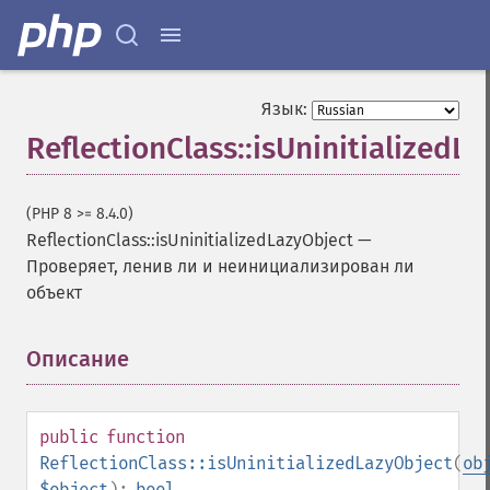
Язык:
ReflectionClass::isUninitializedL
(PHP 8 >= 8.4.0)
ReflectionClass::isUninitializedLazyObject
—
Проверяет, ленив ли и неинициализирован ли
объект
Описание
¶
public
function
ReflectionClass::isUninitializedLazyObject
(
ob
$object
):
bool