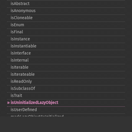
isAbstract
isAnonymous
isCloneable
isEnum
isFinal
isInstance
isInstantiable
isInterface
isInternal
isIterable
isIterateable
isReadOnly
isSubclassOf
isTrait
isUninitializedLazyObject
isUserDefined
markLazyObjectAsInitialized
newInstance
newInstanceArgs