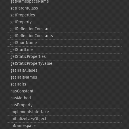
getNamespaceName
getParentClass
getProperties
getProperty
getReflectionConstant
getReflectionConstants
getShortName
getStartLine
getStaticProperties
getStaticPropertyValue
getTraitAliases
getTraitNames
getTraits
hasConstant
hasMethod
hasProperty
implementsInterface
initializeLazyObject
inNamespace