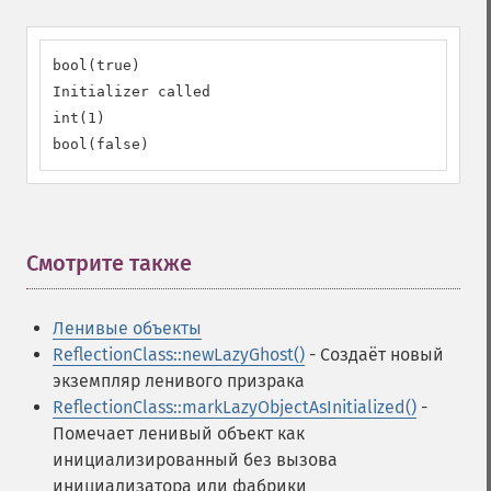
bool(true)

Initializer called

int(1)

bool(false)
Смотрите также
¶
Ленивые объекты
ReflectionClass::newLazyGhost()
- Создаёт новый
экземпляр ленивого призрака
ReflectionClass::markLazyObjectAsInitialized()
-
Помечает ленивый объект как
инициализированный без вызова
инициализатора или фабрики