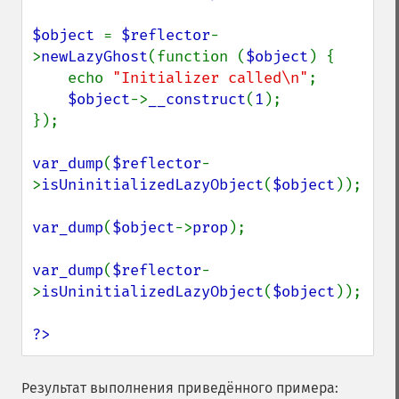
$object 
= 
$reflector
-
>
newLazyGhost
(function (
$object
) {

    echo 
"Initializer called\n"
;

$object
->
__construct
(
1
);

});

var_dump
(
$reflector
-
>
isUninitializedLazyObject
(
$object
));

var_dump
(
$object
->
prop
);

var_dump
(
$reflector
-
>
isUninitializedLazyObject
(
$object
));

?>
Результат выполнения приведённого примера: