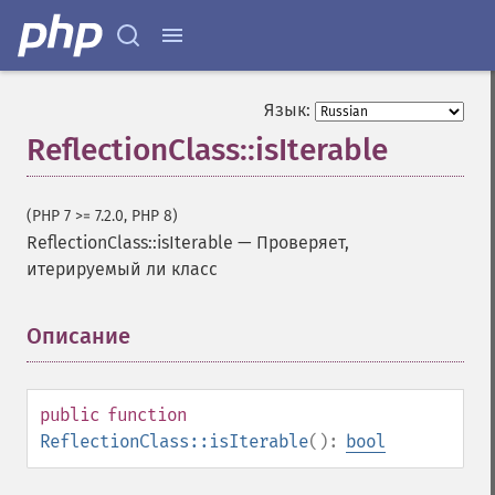
Язык:
ReflectionClass::isIterable
(PHP 7 >= 7.2.0, PHP 8)
ReflectionClass::isIterable
—
Проверяет,
итерируемый ли класс
Описание
¶
public
function
ReflectionClass::isIterable
():
bool