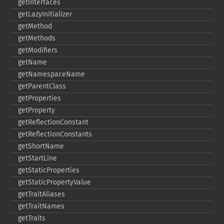
getInterfaces
getLazyInitializer
getMethod
getMethods
getModifiers
getName
getNamespaceName
getParentClass
getProperties
getProperty
getReflectionConstant
getReflectionConstants
getShortName
getStartLine
getStaticProperties
getStaticPropertyValue
getTraitAliases
getTraitNames
getTraits