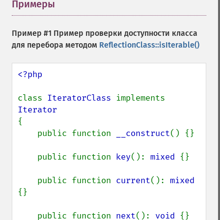
Примеры
¶
Пример #1 Пример проверки доступности класса
для перебора методом
ReflectionClass::isIterable()
<?php

class 
IteratorClass 
implements 
{

    public function 
__construct
() {}

    public function 
key
(): 
mixed 
{}

    public function 
current
(): 
mixed 
{}

    public function 
next
(): 
void 
{}
