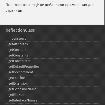
Пользователи ещё не добавляли примечания для
страницы
ReflectionClass
_​_​construct
getAttributes
getConstant
getConstants
getConstructor
getDefaultProperties
getDocComment
getEndLine
getExtension
getExtensionName
getFileName
getInterfaceNames