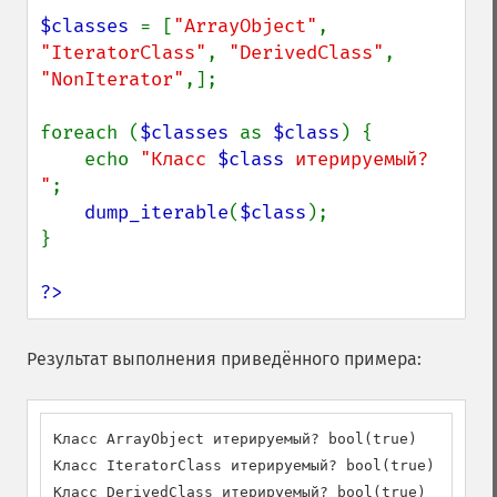
$classes 
= [
"ArrayObject"
, 
"IteratorClass"
, 
"DerivedClass"
, 
"NonIterator"
,];

foreach (
$classes 
as 
$class
) {

    echo 
"Класс 
$class
 итерируемый? 
"
;

dump_iterable
(
$class
);

}

?>
Результат выполнения приведённого примера:
Класс ArrayObject итерируемый? bool(true)

Класс IteratorClass итерируемый? bool(true)

Класс DerivedClass итерируемый? bool(true)
