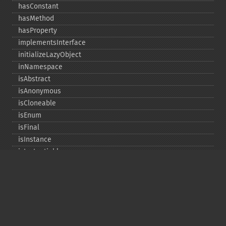
hasConstant
hasMethod
hasProperty
implementsInterface
initializeLazyObject
inNamespace
isAbstract
isAnonymous
isCloneable
isEnum
isFinal
isInstance
isInstantiable
isInterface
isInternal
isIterable
isIterateable
isReadOnly
isSubclassOf