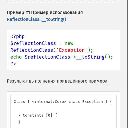
Пример #1 Пример использования
ReflectionClass::__toString()
<?php

$reflectionClass 
= new 
ReflectionClass
(
'Exception'
);

echo 
$reflectionClass
->
__toString
?>
Результат выполнения приведённого примера:
Class [ <internal:Core> class Exception ] {

  - Constants [0] {

  }
