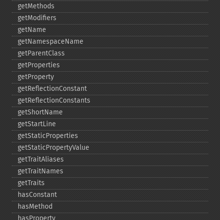
getMethods
getModifiers
getName
getNamespaceName
getParentClass
getProperties
getProperty
getReflectionConstant
getReflectionConstants
getShortName
getStartLine
getStaticProperties
getStaticPropertyValue
getTraitAliases
getTraitNames
getTraits
hasConstant
hasMethod
hasProperty