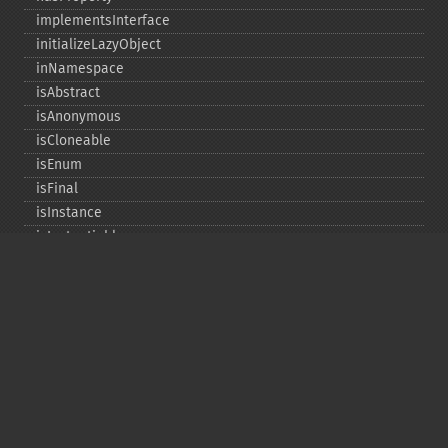
implementsInterface
initializeLazyObject
inNamespace
isAbstract
isAnonymous
isCloneable
isEnum
isFinal
isInstance
isInstantiable
isInterface
isInternal
isIterable
isIterateable
isReadOnly
isSubclassOf
isTrait
isUninitializedLazyObject