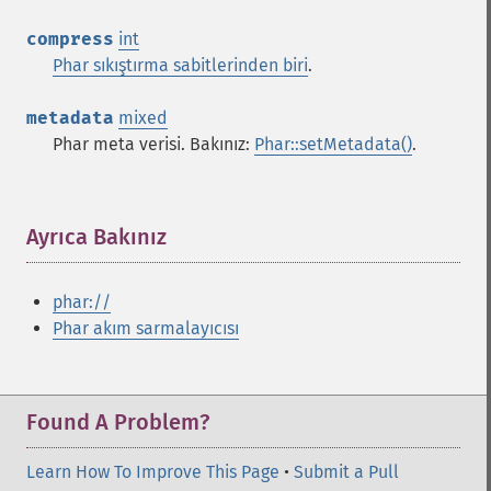
compress
int
Phar sıkıştırma sabitlerinden biri
.
metadata
mixed
Phar meta verisi. Bakınız:
Phar::setMetadata()
.
Ayrıca Bakınız
¶
phar://
Phar akım sarmalayıcısı
Found A Problem?
Learn How To Improve This Page
•
Submit a Pull