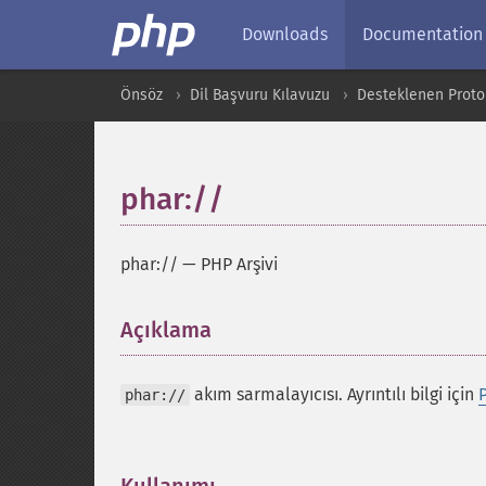
Downloads
Documentation
Önsöz
Dil Başvuru Kılavuzu
Desteklenen Protok
phar://
phar://
—
PHP Arşivi
Açıklama
¶
akım sarmalayıcısı. Ayrıntılı bilgi için
phar://