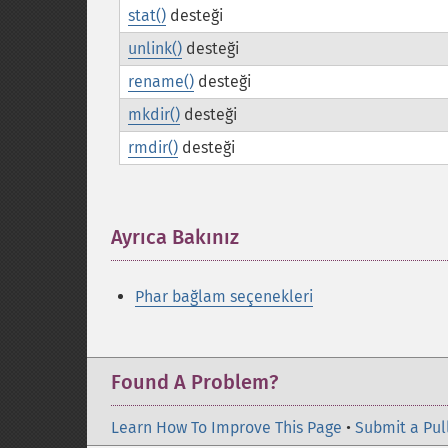
stat()
desteği
unlink()
desteği
rename()
desteği
mkdir()
desteği
rmdir()
desteği
Ayrıca Bakınız
¶
Phar bağlam seçenekleri
Found A Problem?
Learn How To Improve This Page
•
Submit a Pul