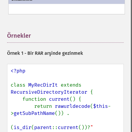
Örnekler
¶
Örnek 1 - Bir RAR arşinde gezinmek
<?php

class 
MyRecDirIt 
extends 
RecursiveDirectoryIterator 
{

    function 
current
() {

        return 
rawurldecode
(
$this
-
>
getSubPathName
()) .

(
is_dir
(
parent
::
current
())?
" 