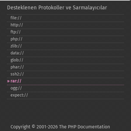
Desteklenen Protokoller ve Sarmalayıcılar
file://
http://
ftp://
php://
zlib://
data://
glob://
phar://
ssh2://
rar://
ogg://
expect://
Copyright © 2001-2026 The PHP Documentation