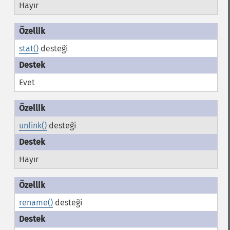
Hayır
stat()
desteği
Evet
unlink()
desteği
Hayır
rename()
desteği