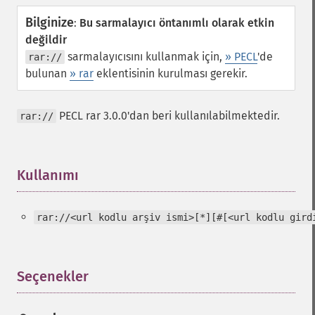
Bilginize
:
Bu sarmalayıcı öntanımlı olarak etkin
değildir
sarmalayıcısını kullanmak için,
» PECL
'de
rar://
bulunan
» rar
eklentisinin kurulması gerekir.
PECL rar 3.0.0'dan beri kullanılabilmektedir.
rar://
Kullanımı
¶
rar://<url kodlu arşiv ismi>[*][#[<url kodlu gird
Seçenekler
¶