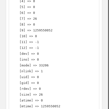
    [4] => 0

    [5] => 0

    [6] => 0

    [7] => 26

    [8] => 0

    [9] => 1259550052

    [10] => 0

    [11] => -1

    [12] => -1

    [dev] => 0

    [ino] => 0

    [mode] => 33206

    [nlink] => 1

    [uid] => 0

    [gid] => 0

    [rdev] => 0

    [size] => 26

    [atime] => 0

    [mtime] => 1259550052
