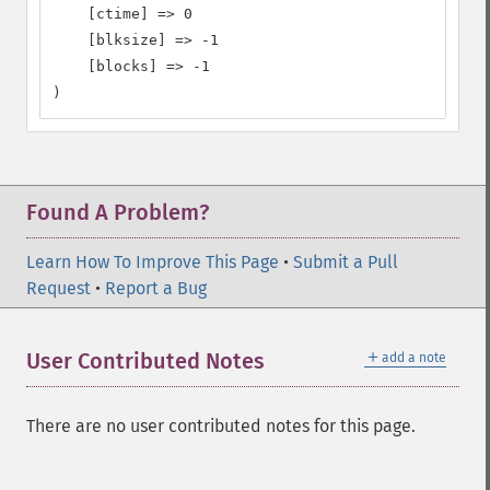
    [ctime] => 0

    [blksize] => -1

    [blocks] => -1

)
Found A Problem?
Learn How To Improve This Page
•
Submit a Pull
Request
•
Report a Bug
＋
User Contributed Notes
add a note
There are no user contributed notes for this page.