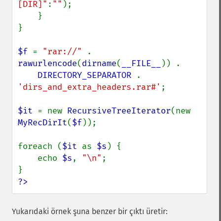
[DIR]"
:
""
);

    }

}

$f 
= 
"rar://" 
. 
rawurlencode
(
dirname
(
__FILE__
)) .

DIRECTORY_SEPARATOR 
. 
'dirs_and_extra_headers.rar#'
;

$it 
= new 
RecursiveTreeIterator
(new 
MyRecDirIt
(
$f
));

foreach (
$it 
as 
$s
) {

    echo 
$s
, 
"\n"
;

?>
Yukarıdaki örnek şuna benzer bir çıktı üretir: