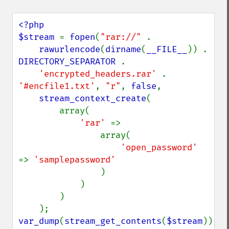
<?php

$stream 
= 
fopen
(
"rar://" 
.

rawurlencode
(
dirname
(
__FILE__
)) . 
DIRECTORY_SEPARATOR 
.

'encrypted_headers.rar' 
. 
'#encfile1.txt'
, 
"r"
, 
false
,

stream_context_create
(

        array(

'rar' 
=>

                array(

'open_password' 
=> 
'samplepassword'

)

            )

        )

var_dump
(
stream_get_contents
(
$stream