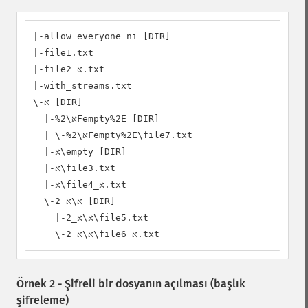
|-allow_everyone_ni [DIR]

|-file1.txt

|-file2_אּ.txt

|-with_streams.txt

\-אּ [DIR]

  |-אּ\%2Fempty%2E [DIR]

  | \-אּ\%2Fempty%2E\file7.txt

  |-אּ\empty [DIR]

  |-אּ\file3.txt

  |-אּ\file4_אּ.txt

  \-אּ\אּ_2 [DIR]

    |-אּ\אּ_2\file5.txt

    \-אּ\אּ_2\file6_אּ.txt
Örnek 2 - Şifreli bir dosyanın açılması (başlık
şifreleme)