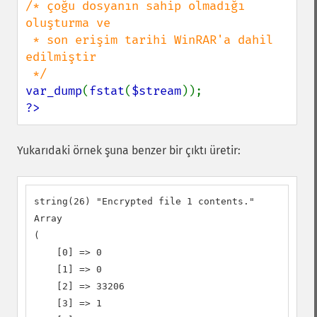
/* çoğu dosyanın sahip olmadığı 
oluşturma ve

 * son erişim tarihi WinRAR'a dahil 
edilmiştir

var_dump
(
fstat
(
$stream
?>
Yukarıdaki örnek şuna benzer bir çıktı üretir:
string(26) "Encrypted file 1 contents."

Array

(

    [0] => 0

    [1] => 0

    [2] => 33206

    [3] => 1
