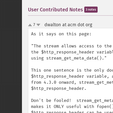
User Contributed Notes
3 notes
dwalton at acm dot org
7
¶
up
down
As it says on this page:

"The stream allows access to the
the $http_response_header variab
using stream_get_meta_data()."

This one sentence is the only do
$http_response_header variable, 
from 4.3.0 onward, stream_get_me
$http_response_header.  

Don't be fooled!  stream_get_met
makes it ONLY useful with fopen(
$http_response_header can be use