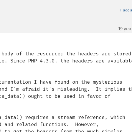
＋
add a
19 yea
 body of the resource; the headers are stored 
le. Since PHP 4.3.0, the headers are available
cumentation I have found on the mysterious 
and I'm afraid it's misleading.  It implies th
ta_data() ought to be used in favor of 
a_data() requires a stream reference, which 
) and related functions.  However, 
d to get the headers from the much simpler 