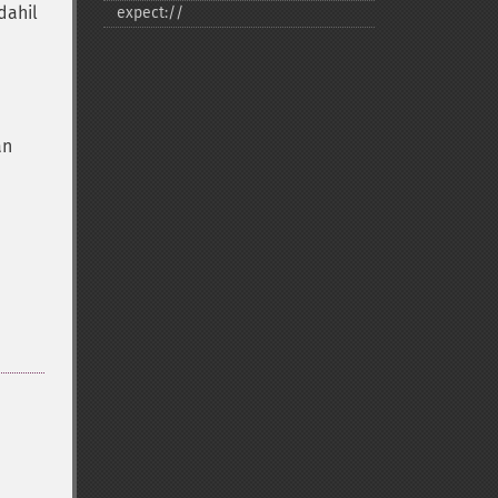
 dahil
expect://
an