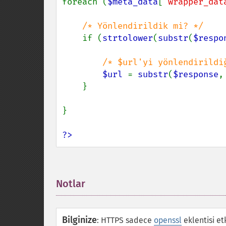
foreach (
$meta_data
[
'wrapper_dat
/* Yönlendirildik mi? */

if (
strtolower
(
substr
(
$respo
/* $url'yi yönlendirildiğ
$url 
= 
substr
(
$response
,
    }

}

?>
Notlar
¶
Bilginize
:
HTTPS sadece
openssl
eklentisi et