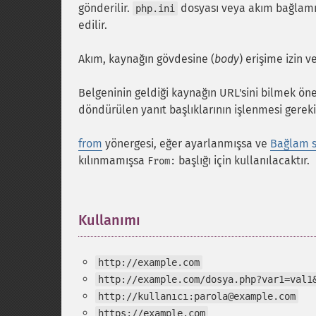
gönderilir.
dosyası veya akım bağlamı 
php.ini
edilir.
Akım, kaynağın gövdesine (
body
) erişime izin v
Belgeninin geldiği kaynağın URL'sini bilmek ön
döndürülen yanıt başlıklarının işlenmesi gereki
from
yönergesi, eğer ayarlanmışsa ve
Bağlam s
kılınmamışsa
başlığı için kullanılacaktır.
From:
Kullanımı
¶
http://example.com
http://example.com/dosya.php?var1=val1
http://kullanıcı:parola@example.com
https://example.com