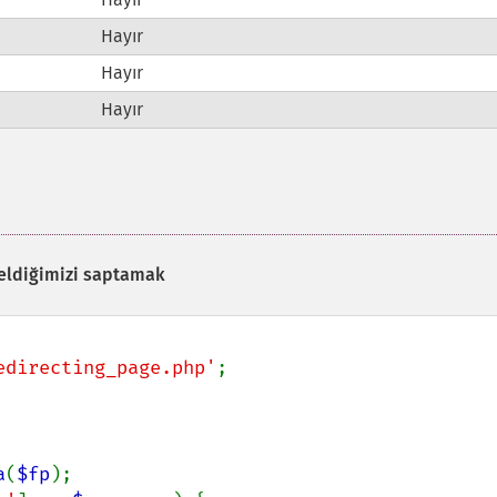
Hayır
Hayır
Hayır
geldiğimizi saptamak
edirecting_page.php'
;

a
(
$fp
);
