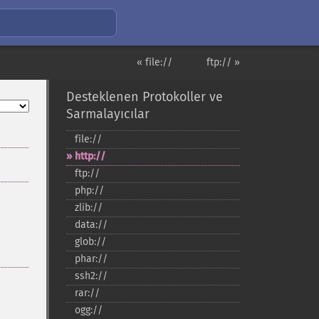
« file://
ftp:// »
Desteklenen Protokoller ve
Sarmalayıcılar
file://
http://
ftp://
php://
zlib://
data://
glob://
phar://
ssh2://
rar://
ogg://