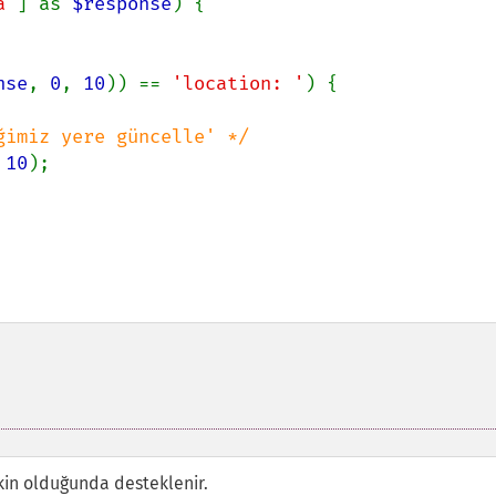
a'
] as 
$response
) {

nse
, 
0
, 
10
)) == 
'location: '
) {

imiz yere güncelle' */

 
10
);

kin olduğunda desteklenir.