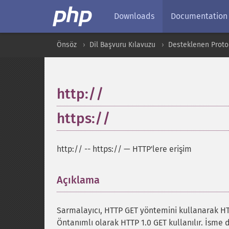
Downloads
Documentation
Önsöz
Dil Başvuru Kılavuzu
Desteklenen Protok
http://
https://
http://
--
https://
—
HTTP'lere erişim
Açıklama
¶
Sarmalayıcı, HTTP GET yöntemini kullanarak HT
Öntanımlı olarak HTTP 1.0 GET kullanılır. İsme da