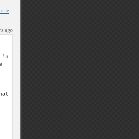
 note
rs ago
in 
 
at 