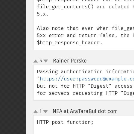
file_get_contents() and related 
5.x.

Also note that even when file_ge
5xx error and return false, the h
$http_response_header.
Rainer Perske
5
¶
up
down
Passing authentication informatio
"
https://user:password@example.c
but not for HTTP "Digest" access
for servers requesting HTTP "Dig
NEA at AraTaraBul dot com
1
¶
up
down
HTTP post function;
