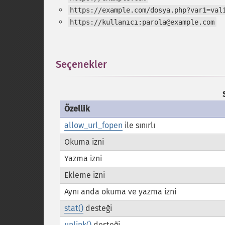
https://example.com/dosya.php?var1=val
https://kullanıcı:parola@example.com
Seçenekler
¶
Özellik
allow_url_fopen
ile sınırlı
Okuma izni
Yazma izni
Ekleme izni
Aynı anda okuma ve yazma izni
stat()
desteği
unlink()
desteği