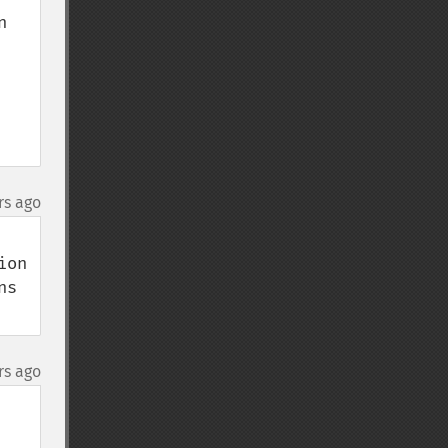
 
rs ago
on 
s 
rs ago