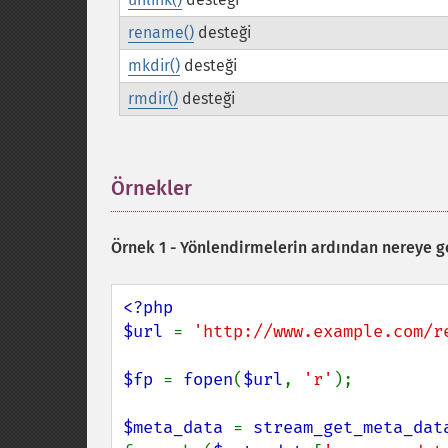
rename()
desteği
mkdir()
desteği
rmdir()
desteği
Örnekler
¶
Örnek 1 - Yönlendirmelerin ardından nereye 
<?php

$url 
= 
'http://www.example.com/r
$fp 
= 
fopen
(
$url
, 
'r'
);

$meta_data 
= 
stream_get_meta_dat