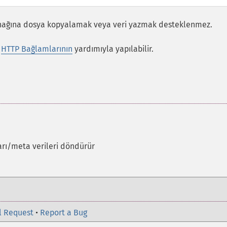
aynağına dosya kopyalamak veya veri yazmak desteklenmez.
i
HTTP Bağlamlarının
yardımıyla yapılabilir.
arı/meta verileri döndürür
l Request
•
Report a Bug