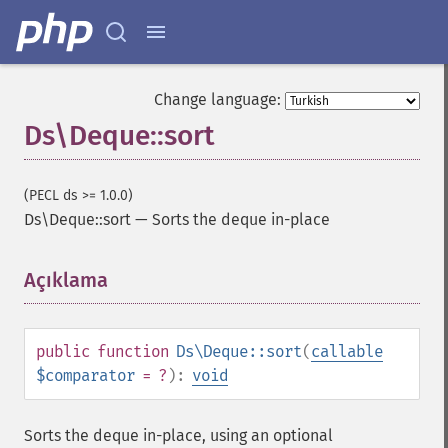
Change language:
Ds\Deque::sort
(PECL ds >= 1.0.0)
Ds\Deque::sort
—
Sorts the deque in-place
Açıklama
¶
public
function
Ds\Deque::sort
(
callable
$comparator
= ?
):
void
Sorts the deque in-place, using an optional