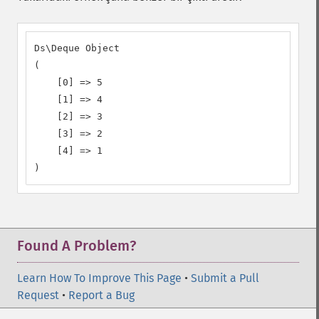
Ds\Deque Object

(

    [0] => 5

    [1] => 4

    [2] => 3

    [3] => 2

    [4] => 1

)
Found A Problem?
Learn How To Improve This Page
•
Submit a Pull
Request
•
Report a Bug