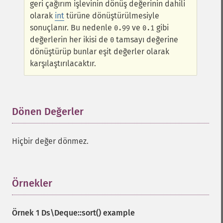
geri çağırım işlevinin dönüş değerinin dahili
olarak
int
türüne dönüştürülmesiyle
sonuçlanır. Bu nedenle
ve
gibi
0.99
0.1
değerlerin her ikisi de
tamsayı değerine
0
dönüştürüp bunlar eşit değerler olarak
karşılaştırılacaktır.
Dönen Değerler
¶
Hiçbir değer dönmez.
Örnekler
¶
Örnek 1
Ds\Deque::sort()
example