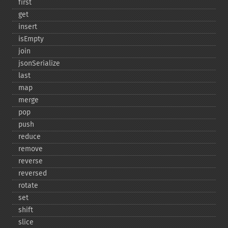
first
get
insert
isEmpty
join
jsonSerialize
last
map
merge
pop
push
reduce
remove
reverse
reversed
rotate
set
shift
slice