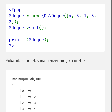
<?php

$deque 
= new 
\Ds\Deque
([
4
, 
5
, 
1
, 
3
, 
2
$deque
->
sort
();

print_r
(
$deque
?>
Yukarıdaki örnek şuna benzer bir çıktı üretir:
Ds\Deque Object

(

    [0] => 1

    [1] => 2

    [2] => 3

    [3] => 4
