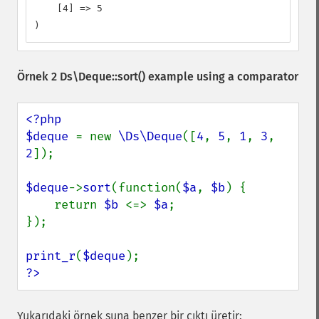
    [4] => 5

)
Örnek 2
Ds\Deque::sort()
example using a comparator
<?php

$deque 
= new 
\Ds\Deque
([
4
, 
5
, 
1
, 
3
, 
2
]);

$deque
->
sort
(function(
$a
, 
$b
) {

    return 
$b 
<=> 
$a
;

});

print_r
(
$deque
?>
Yukarıdaki örnek şuna benzer bir çıktı üretir: