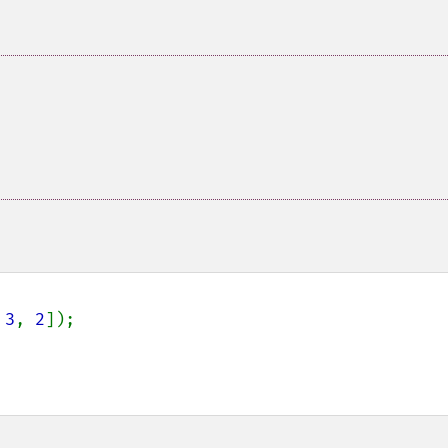
 
3
, 
2
]);
