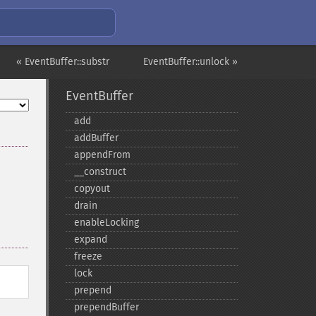
« EventBuffer::substr
EventBuffer::unlock »
EventBuffer
add
addBuffer
appendFrom
_​_​construct
copyout
drain
enableLocking
expand
freeze
lock
prepend
prependBuffer