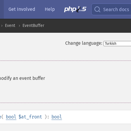
Get Involved
Help
Search docs
Event
EventBuffer
Change language:
modify an event buffer
e
(
bool
$at_front
):
bool