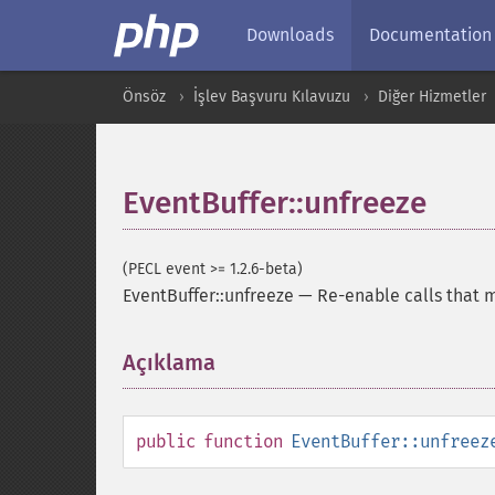
Downloads
Documentation
Önsöz
İşlev Başvuru Kılavuzu
Diğer Hizmetler
EventBuffer::unfreeze
(PECL event >= 1.2.6-beta)
EventBuffer::unfreeze
—
Re-enable calls that 
Açıklama
¶
public
function
EventBuffer::unfreez