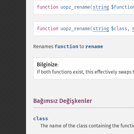
function
uopz_rename
(
string
$functio
function
uopz_rename
(
string
$class
,
Renames
function
to
rename
Bilginize
:
If both functions exist, this effectively swaps
Bağımsız Değişkenler
¶
class
The name of the class containing the functi