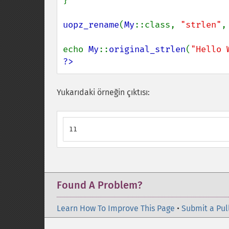
}

uopz_rename
(
My
::class, 
"strlen"
,
echo 
My
::
original_strlen
(
"Hello 
?>
Yukarıdaki örneğin çıktısı:
11
Found A Problem?
Learn How To Improve This Page
•
Submit a Pul