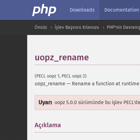
Downloads
Documentation
Önsöz
İşlev Başvuru Kılavuzu
PHP'nin Davranış
uopz_rename
(PECL uopz 1, PECL uopz 2)
uopz_rename
—
Rename a function at runtime
Uyarı
uopz 5.0.0 sürümünde bu işlev PECL'd
Açıklama
¶