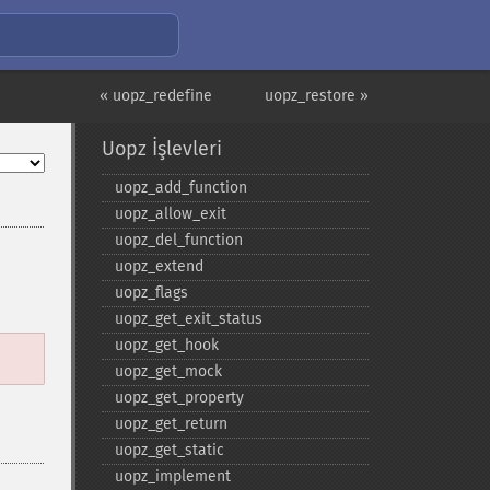
« uopz_redefine
uopz_restore »
Uopz İşlevleri
uopz_​add_​function
uopz_​allow_​exit
uopz_​del_​function
uopz_​extend
uopz_​flags
uopz_​get_​exit_​status
uopz_​get_​hook
uopz_​get_​mock
uopz_​get_​property
uopz_​get_​return
uopz_​get_​static
uopz_​implement