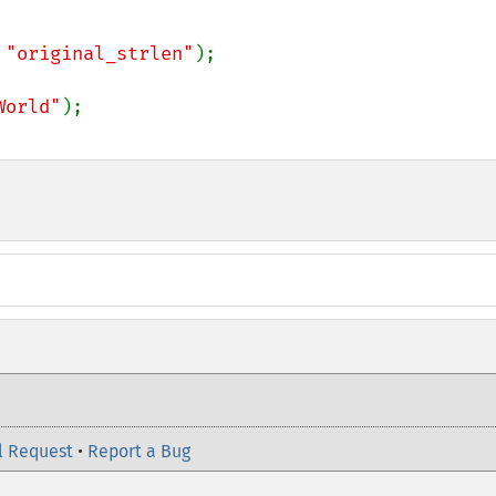
 
"original_strlen"
);

World"
l Request
•
Report a Bug