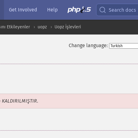
Get Involved
Help
Search docs
ını Etkileyenler
uopz
Uopz İşlevleri
Change language:
e
KALDIRILMIŞTIR
.