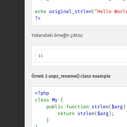
echo 
original_strlen
(
"Hello Worl
?>
Yukarıdaki örneğin çıktısı:
11
Örnek 2
uopz_rename()
class example
class 
My 
{

    public function 
strlen
(
$arg
) 
        return 
strlen
(
$arg
);

    }
