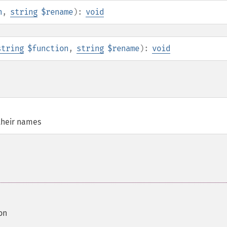
n
,
string
$rename
):
void
string
$function
,
string
$rename
):
void
 their names
on