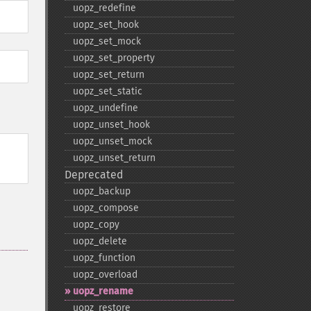
uopz_​redefine
uopz_​set_​hook
uopz_​set_​mock
uopz_​set_​property
uopz_​set_​return
uopz_​set_​static
uopz_​undefine
uopz_​unset_​hook
uopz_​unset_​mock
uopz_​unset_​return
Deprecated
uopz_​backup
uopz_​compose
uopz_​copy
uopz_​delete
uopz_​function
uopz_​overload
uopz_​rename
uopz_​restore