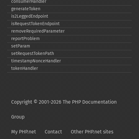
consumerHandler
generateToken
is2LeggedEndpoint
isRequestTokenEndpoint
removeRequiredParameter
reportProblem
setParam
setRequestTokenPath
timestampNonceHandler
tokenHandler
Copyright © 2001-2026 The PHP Documentation
Group
My PHP.net
Contact
Other PHP.net sites