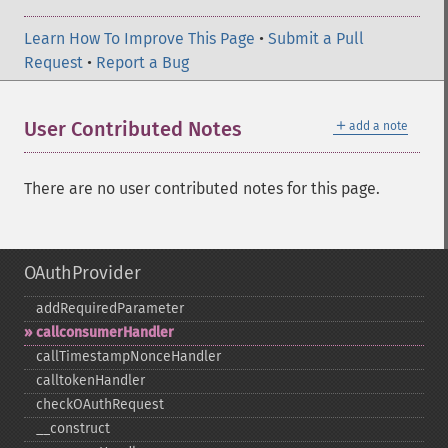
Learn How To Improve This Page
•
Submit a Pull
Request
•
Report a Bug
＋
User Contributed Notes
add a note
There are no user contributed notes for this page.
OAuthProvider
addRequiredParameter
callconsumerHandler
callTimestampNonceHandler
calltokenHandler
checkOAuthRequest
_​_​construct