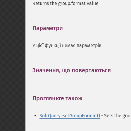
Returns the group.format value
Параметри
¶
У цієї функції немає параметрів.
Значення, що повертаються
¶
Прогляньте також
¶
SolrQuery::setGroupFormat()
- Sets the gro