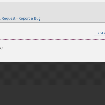
l Request
•
Report a Bug
＋
add a
ge.