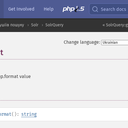
Get Involved
Help
Search docs
ушіїв пошуку
Solr
SolrQuery
« SolrQuery::
Change language:
t
up.format value
ormat
():
string