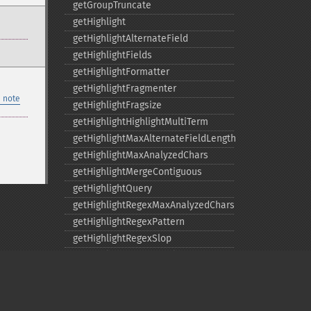
getGroupTruncate
getHighlight
getHighlightAlternateField
getHighlightFields
getHighlightFormatter
getHighlightFragmenter
 note
getHighlightFragsize
getHighlightHighlightMultiTerm
getHighlightMaxAlternateFieldLength
getHighlightMaxAnalyzedChars
getHighlightMergeContiguous
getHighlightQuery
getHighlightRegexMaxAnalyzedChars
getHighlightRegexPattern
getHighlightRegexSlop
getHighlightRequireFieldMatch
getHighlightSimplePost
getHighlightSimplePre
getHighlightSnippets