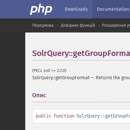
Downloads
Documentation
Передмова
Довідник функцій
Розширення р
SolrQuery::getGroupForma
(PECL solr >= 2.2.0)
SolrQuery::getGroupFormat
—
Returns the gro
Опис
¶
public
function
SolrQuery::getGroupF