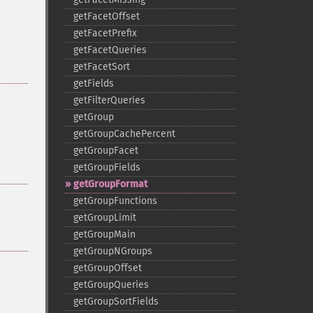
getFacetOffset
getFacetPrefix
getFacetQueries
getFacetSort
getFields
getFilterQueries
getGroup
getGroupCachePercent
getGroupFacet
getGroupFields
getGroupFormat
getGroupFunctions
getGroupLimit
getGroupMain
getGroupNGroups
getGroupOffset
getGroupQueries
getGroupSortFields