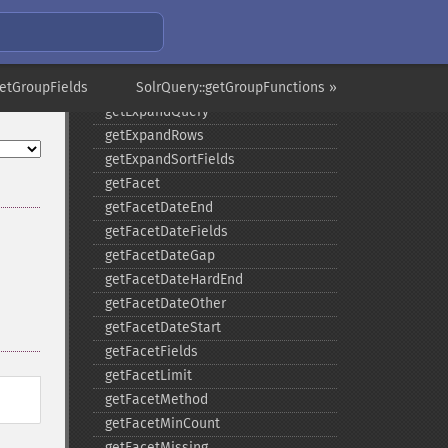
_​_​construct
_​_​destruct
getExpand
getGroupFields
getExpandFilterQueries
SolrQuery::getGroupFunctions »
getExpandQuery
getExpandRows
getExpandSortFields
getFacet
getFacetDateEnd
getFacetDateFields
getFacetDateGap
getFacetDateHardEnd
getFacetDateOther
getFacetDateStart
getFacetFields
getFacetLimit
getFacetMethod
getFacetMinCount
getFacetMissing