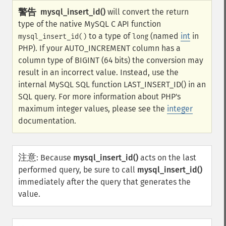
警告
mysql_insert_id()
will convert the return
type of the native MySQL C API function
to a type of
(named
int
in
mysql_insert_id()
long
PHP). If your AUTO_INCREMENT column has a
column type of BIGINT (64 bits) the conversion may
result in an incorrect value. Instead, use the
internal MySQL SQL function LAST_INSERT_ID() in an
SQL query. For more information about PHP's
maximum integer values, please see the
integer
documentation.
注意
:
Because
mysql_insert_id()
acts on the last
performed query, be sure to call
mysql_insert_id()
immediately after the query that generates the
value.