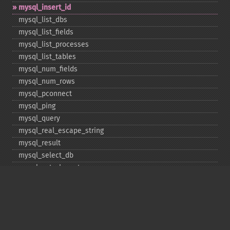
mysql_​insert_​id
mysql_​list_​dbs
mysql_​list_​fields
mysql_​list_​processes
mysql_​list_​tables
mysql_​num_​fields
mysql_​num_​rows
mysql_​pconnect
mysql_​ping
mysql_​query
mysql_​real_​escape_​string
mysql_​result
mysql_​select_​db
mysql_​set_​charset
mysql_​stat
mysql_​tablename
mysql_​thread_​id
mysql_​unbuffered_​query