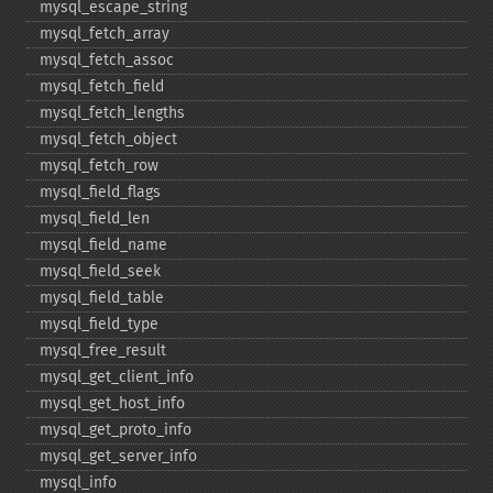
mysql_​escape_​string
mysql_​fetch_​array
mysql_​fetch_​assoc
mysql_​fetch_​field
mysql_​fetch_​lengths
mysql_​fetch_​object
mysql_​fetch_​row
mysql_​field_​flags
mysql_​field_​len
mysql_​field_​name
mysql_​field_​seek
mysql_​field_​table
mysql_​field_​type
mysql_​free_​result
mysql_​get_​client_​info
mysql_​get_​host_​info
mysql_​get_​proto_​info
mysql_​get_​server_​info
mysql_​info