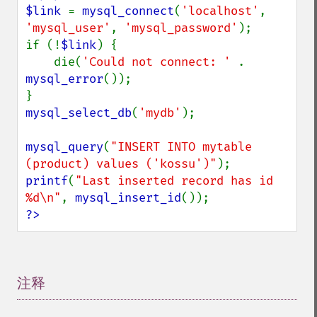
$link 
= 
mysql_connect
(
'localhost'
, 
'mysql_user'
, 
'mysql_password'
);

if (!
$link
) {

    die(
'Could not connect: ' 
. 
mysql_error
());

mysql_select_db
(
'mydb'
);

mysql_query
(
"INSERT INTO mytable 
(product) values ('kossu')"
printf
(
"Last inserted record has id 
%d\n"
, 
mysql_insert_id
?>
注释
¶