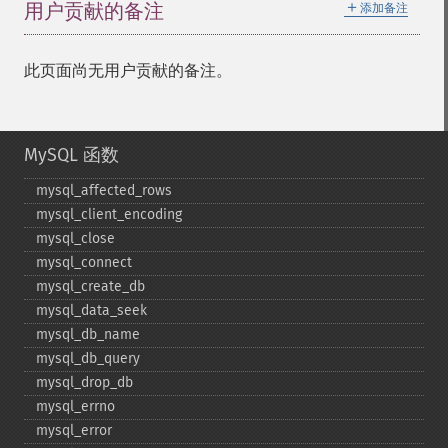
＋
用户贡献的备注
添加备注
此页面尚无用户贡献的备注。
MySQL 函数
mysql_​affected_​rows
mysql_​client_​encoding
mysql_​close
mysql_​connect
mysql_​create_​db
mysql_​data_​seek
mysql_​db_​name
mysql_​db_​query
mysql_​drop_​db
mysql_​errno
mysql_​error