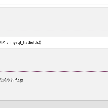
别名：
mysql_listfields()
联的 flags