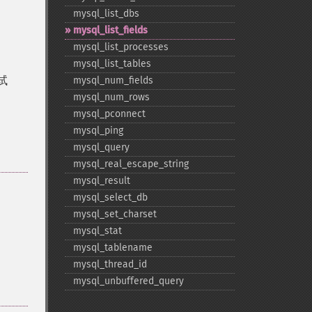
mysql_​list_​dbs
mysql_​list_​fields
mysql_​list_​processes
mysql_​list_​tables
试
mysql_​num_​fields
。
mysql_​num_​rows
mysql_​pconnect
mysql_​ping
mysql_​query
mysql_​real_​escape_​string
mysql_​result
mysql_​select_​db
mysql_​set_​charset
mysql_​stat
mysql_​tablename
mysql_​thread_​id
mysql_​unbuffered_​query