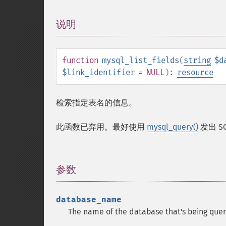
说明
¶
function
mysql_list_fields
(
string
$d
$link_identifier
= NULL
):
resource
检索指定表名的信息。
此函数已弃用。最好使用
mysql_query()
发出 S
参数
¶
database_name
The name of the database that's being quer