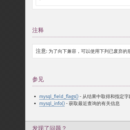
注释
¶
注意
:
为了向下兼容，可以使用下列已废弃的
参见
¶
mysql_field_flags()
- 从结果中取得和指定字段关
mysql_info()
- 获取最近查询的有关信息
发现了问题？