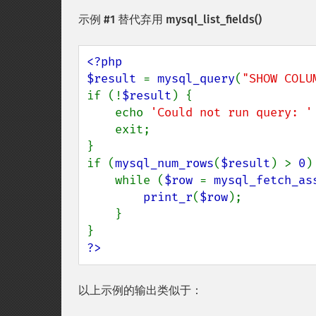
示例 #1 替代弃用
mysql_list_fields()
<?php

$result 
= 
mysql_query
(
"SHOW COLU
if (!
$result
) {

    echo 
'Could not run query: '
    exit;

}

if (
mysql_num_rows
(
$result
) > 
0
) 
    while (
$row 
= 
mysql_fetch_as
print_r
(
$row
);

    }

?>
以上示例的输出类似于：