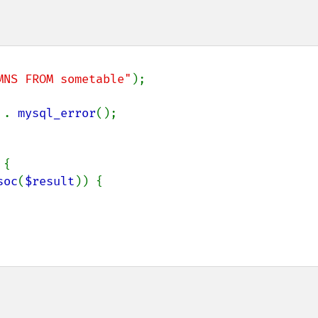
MNS FROM sometable"
);

 
. 
mysql_error
();

{

soc
(
$result
)) {
