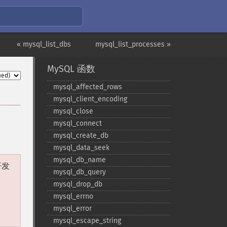
« mysql_list_dbs
mysql_list_processes »
MySQL 函数
mysql_​affected_​rows
mysql_​client_​encoding
mysql_​close
mysql_​connect
mysql_​create_​db
mysql_​data_​seek
mysql_​db_​name
开发
mysql_​db_​query
mysql_​drop_​db
mysql_​errno
mysql_​error
mysql_​escape_​string