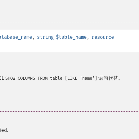
atabase_name
,
string
$table_name
,
resource
QL
语句代替。
SHOW COLUMNS FROM table [LIKE 'name']
ied.