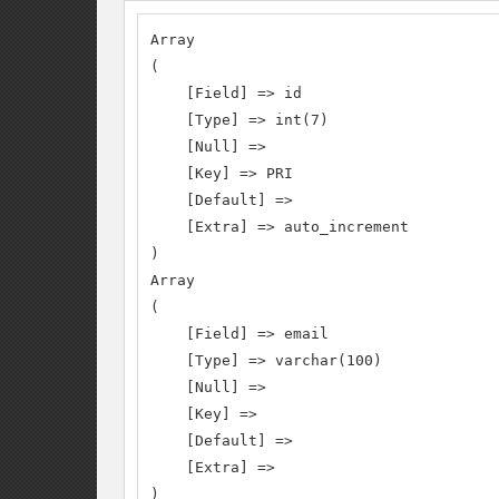
Array

(

    [Field] => id

    [Type] => int(7)

    [Null] =>

    [Key] => PRI

    [Default] =>

    [Extra] => auto_increment

)

Array

(

    [Field] => email

    [Type] => varchar(100)

    [Null] =>

    [Key] =>

    [Default] =>

    [Extra] =>

)