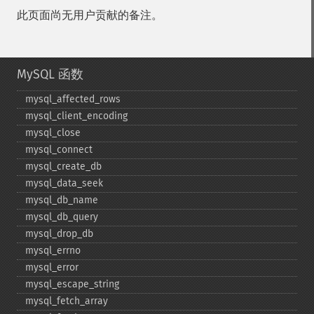
此页面尚无用户贡献的备注。
MySQL 函数
mysql_​affected_​rows
mysql_​client_​encoding
mysql_​close
mysql_​connect
mysql_​create_​db
mysql_​data_​seek
mysql_​db_​name
mysql_​db_​query
mysql_​drop_​db
mysql_​errno
mysql_​error
mysql_​escape_​string
mysql_​fetch_​array