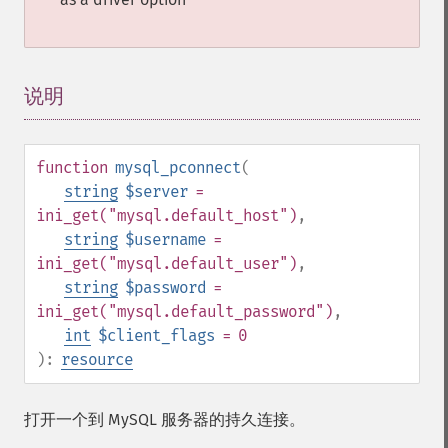
说明
¶
function
mysql_pconnect
(
string
$server
=
ini_get("mysql.default_host")
,
string
$username
=
ini_get("mysql.default_user")
,
string
$password
=
ini_get("mysql.default_password")
,
int
$client_flags
= 0
):
resource
打开一个到 MySQL 服务器的持久连接。