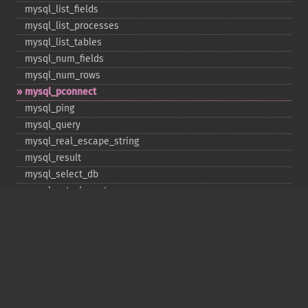
mysql_​list_​fields
mysql_​list_​processes
mysql_​list_​tables
mysql_​num_​fields
mysql_​num_​rows
mysql_​pconnect
mysql_​ping
mysql_​query
mysql_​real_​escape_​string
mysql_​result
mysql_​select_​db
mysql_​set_​charset
mysql_​stat
mysql_​tablename
mysql_​thread_​id
mysql_​unbuffered_​query