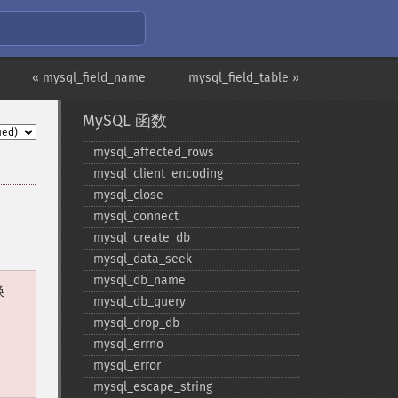
« mysql_field_name
mysql_field_table »
MySQL 函数
mysql_​affected_​rows
mysql_​client_​encoding
mysql_​close
mysql_​connect
mysql_​create_​db
mysql_​data_​seek
mysql_​db_​name
换
mysql_​db_​query
mysql_​drop_​db
mysql_​errno
mysql_​error
mysql_​escape_​string