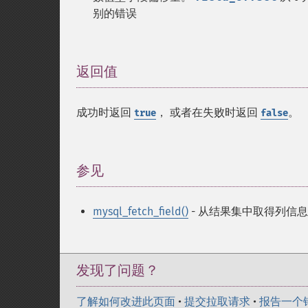
别的错误
返回值
¶
成功时返回
， 或者在失败时返回
。
true
false
参见
¶
mysql_fetch_field()
- 从结果集中取得列信
发现了问题？
了解如何改进此页面
•
提交拉取请求
•
报告一个