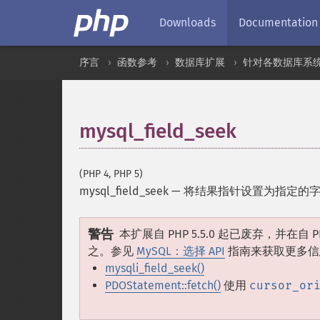
Downloads
Documentation
序言
函数参考
数据库扩展
针对各数据库系
mysql_field_seek
(PHP 4, PHP 5)
mysql_field_seek
—
将结果指针设置为指定的
警告
本扩展自 PHP 5.5.0 起已废弃，并在自 
之。参见
MySQL：选择 API
指南来获取更多信
mysqli_field_seek()
PDOStatement::fetch()
使用
cursor_or