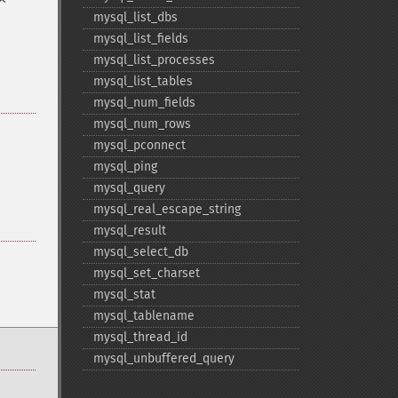
mysql_​list_​dbs
mysql_​list_​fields
mysql_​list_​processes
mysql_​list_​tables
mysql_​num_​fields
mysql_​num_​rows
mysql_​pconnect
mysql_​ping
mysql_​query
mysql_​real_​escape_​string
mysql_​result
mysql_​select_​db
mysql_​set_​charset
mysql_​stat
mysql_​tablename
mysql_​thread_​id
mysql_​unbuffered_​query