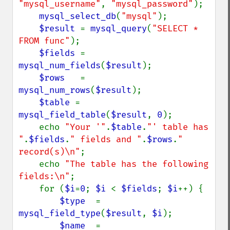
"mysql_username"
, 
"mysql_password"
);

mysql_select_db
(
"mysql"
);

$result 
= 
mysql_query
(
"SELECT * 
FROM func"
);

$fields 
= 
mysql_num_fields
(
$result
);

$rows   
= 
mysql_num_rows
(
$result
);

$table 
= 
mysql_field_table
(
$result
, 
0
);

    echo 
"Your '"
.
$table
.
"' table has 
"
.
$fields
.
" fields and "
.
$rows
.
" 
record(s)\n"
;

    echo 
"The table has the following 
fields:\n"
;

    for (
$i
=
0
; 
$i 
< 
$fields
; 
$i
++) {

$type  
= 
mysql_field_type
(
$result
, 
$i
);

$name  
= 