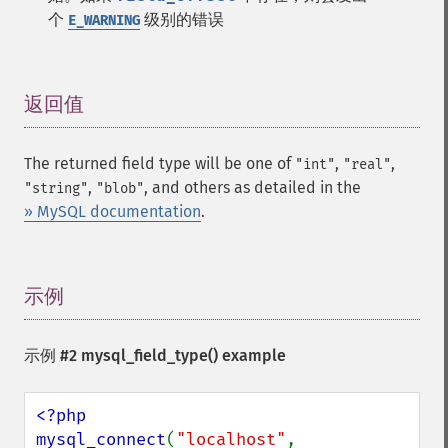
个
级别的错误
E_WARNING
返回值
¶
The returned field type will be one of
,
,
"int"
"real"
,
, and others as detailed in the
"string"
"blob"
» MySQL documentation
.
示例
¶
示例 #2
mysql_field_type()
example
<?php

mysql_connect
(
"localhost"
, 