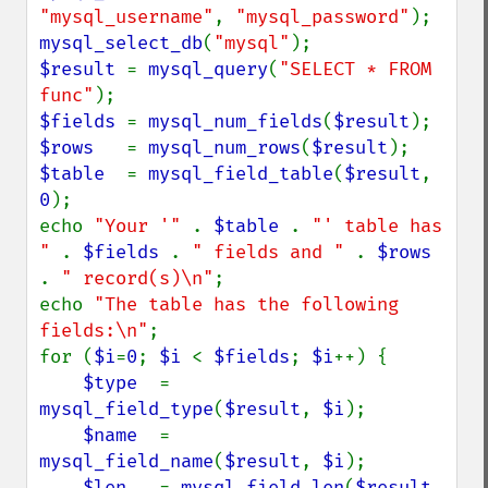
"mysql_username"
, 
"mysql_password"
mysql_select_db
(
"mysql"
$result 
= 
mysql_query
(
"SELECT * FROM 
func"
$fields 
= 
mysql_num_fields
(
$result
$rows   
= 
mysql_num_rows
(
$result
$table  
= 
mysql_field_table
(
$result
, 
0
);

echo 
"Your '" 
. 
$table 
. 
"' table has 
" 
. 
$fields 
. 
" fields and " 
. 
$rows 
. 
" record(s)\n"
;

echo 
"The table has the following 
fields:\n"
;

for (
$i
=
0
; 
$i 
< 
$fields
; 
$i
++) {

$type  
= 
mysql_field_type
(
$result
, 
$i
);

$name  
= 
mysql_field_name
(
$result
, 
$i
);

$len   
= 
mysql_field_len
(
$result
, 