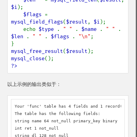
$i
);

$flags 
= 
mysql_field_flags
(
$result
, 
$i
);

    echo 
$type 
. 
" " 
. 
$name 
. 
" " 
. 
$len 
. 
" " 
. 
$flags 
. 
"\n"
;

mysql_free_result
(
$result
mysql_close
?>
以上示例的输出类似于：
Your 'func' table has 4 fields and 1 record(s)

The table has the following fields:

string name 64 not_null primary_key binary

int ret 1 not_null

string dl 128 not_null
