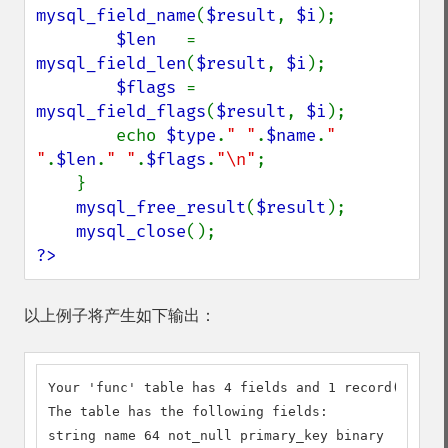
mysql_field_name
(
$result
, 
$i
);

$len   
= 
mysql_field_len
(
$result
, 
$i
);

$flags 
= 
mysql_field_flags
(
$result
, 
$i
);

        echo 
$type
.
" "
.
$name
.
" 
"
.
$len
.
" "
.
$flags
.
"\n"
;

    }

mysql_free_result
(
$result
);

mysql_close
?>
以上例子将产生如下输出：
Your 'func' table has 4 fields and 1 record(s)

The table has the following fields:

string name 64 not_null primary_key binary
