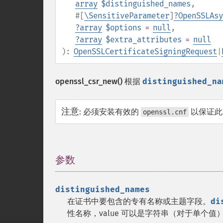
array
$distinguished_names
,
#[
\SensitiveParameter
]
?
OpenSSLAsy
?
array
$options
=
null
,
?
array
$extra_attributes
=
null
):
OpenSSLCertificateSigningRequest
|
openssl_csr_new()
根据
distinguished_na
注意
:
必须安装有效的
以保证此
openssl.cnf
参数
¶
distinguished_names
在证书中要包含的专有名称或主题字段。
di
性名称，value 可以是字符串（对于单个