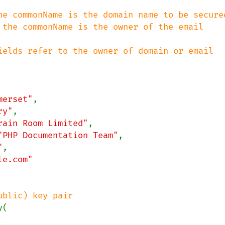
he commonName is the domain name to be secured
 the commonName is the owner of the email 
ields refer to the owner of domain or email 
merset"
,

ry"
,

rain Room Limited"
,

"PHP Documentation Team"
,

"
,

(
