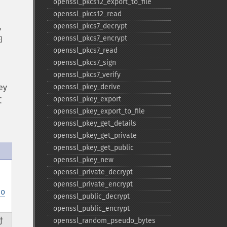
openssl_​pkcs12_​export_​to_​file
openssl_​pkcs12_​read
，
openssl_​pkcs7_​decrypt
的
openssl_​pkcs7_​encrypt
openssl_​pkcs7_​read
openssl_​pkcs7_​sign
openssl_​pkcs7_​verify
ey
openssl_​pkey_​derive
文
openssl_​pkey_​export
openssl_​pkey_​export_​to_​file
openssl_​pkey_​get_​details
openssl_​pkey_​get_​private
openssl_​pkey_​get_​public
openssl_​pkey_​new
openssl_​private_​decrypt
openssl_​private_​encrypt
ho
openssl_​public_​decrypt
openssl_​public_​encrypt
时
openssl_​random_​pseudo_​bytes