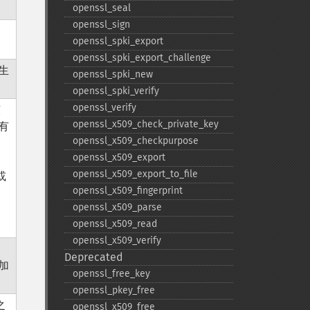
openssl_​seal
openssl_​sign
用
openssl_​spki_​export
openssl_​spki_​export_​challenge
生
openssl_​spki_​new
openssl_​spki_​verify
openssl_​verify
该
openssl_​x509_​check_​private_​key
有
openssl_​x509_​checkpurpose
、
openssl_​x509_​export
openssl_​x509_​export_​to_​file
或
openssl_​x509_​fingerprint
openssl_​x509_​parse
openssl_​x509_​read
。
openssl_​x509_​verify
Deprecated
加
openssl_​free_​key
openssl_​pkey_​free
之
openssl_​x509_​free