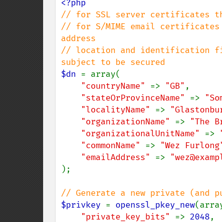
// for SSL server certificates t
// for S/MIME email certificates
address

// location and identification f
$dn 
= array(

"countryName" 
=> 
"GB"
,

"stateOrProvinceName" 
=> 
"So
"localityName" 
=> 
"Glastonbu
"organizationName" 
=> 
"The B
"organizationalUnitName" 
=> 
"commonName" 
=> 
"Wez Furlong
"emailAddress" 
=> 
);

$privkey 
= 
openssl_pkey_new
(array
"private_key_bits" 
=> 
2048
,
