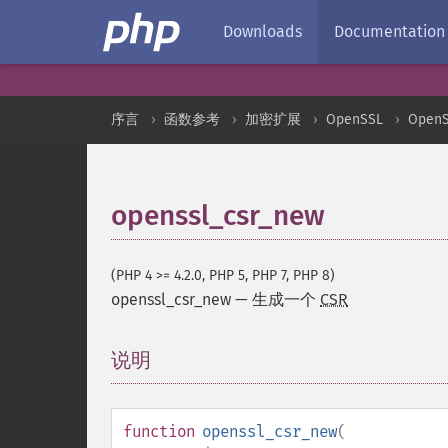
Downloads
Documentation
序言
函数参考
加密扩展
OpenSSL
Open
openssl_csr_new
(PHP 4 >= 4.2.0, PHP 5, PHP 7, PHP 8)
openssl_csr_new
—
生成一个
CSR
说明
¶
function
openssl_csr_new
(