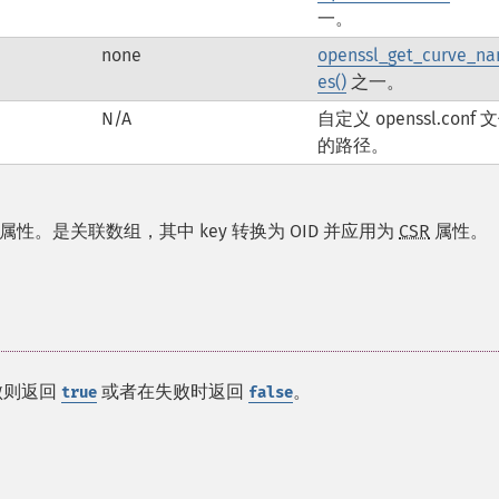
一。
none
openssl_get_curve_n
es()
之一。
N/A
自定义 openssl.conf 
的路径。
属性。是关联数组，其中 key 转换为 OID 并应用为
CSR
属性。
败则返回
或者在失败时返回
。
true
false