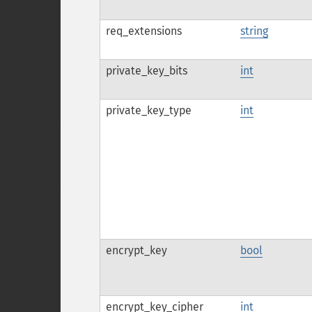
req_extensions
string
private_key_bits
int
private_key_type
int
encrypt_key
bool
encrypt_key_cipher
int