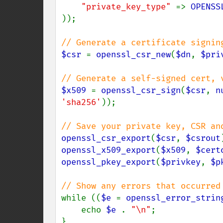
"private_key_type" 
=> 
OPENSS
));

$csr 
= 
openssl_csr_new
(
$dn
, 
$pri
$x509 
= 
openssl_csr_sign
(
$csr
, 
n
'sha256'
));

openssl_csr_export
(
$csr
, 
$csrout
openssl_x509_export
(
$x509
, 
$cert
openssl_pkey_export
(
$privkey
, 
$p
while ((
$e 
= 
openssl_error_strin
    echo 
$e 
. 
"\n"
;
