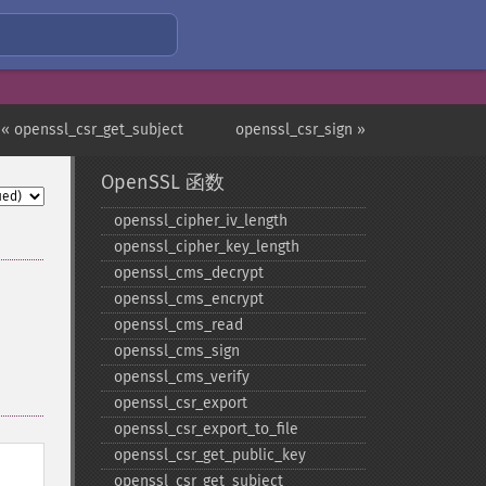
« openssl_csr_get_subject
openssl_csr_sign »
OpenSSL 函数
openssl_​cipher_​iv_​length
openssl_​cipher_​key_​length
openssl_​cms_​decrypt
openssl_​cms_​encrypt
openssl_​cms_​read
openssl_​cms_​sign
openssl_​cms_​verify
openssl_​csr_​export
openssl_​csr_​export_​to_​file
openssl_​csr_​get_​public_​key
openssl_​csr_​get_​subject