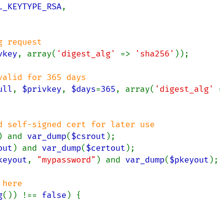
L_KEYTYPE_RSA
,

vkey
, array(
'digest_alg' 
=> 
'sha256'
));

ull
, 
$privkey
, 
$days
=
365
, array(
'digest_alg' 
) and 
var_dump
(
$csrout
out
) and 
var_dump
(
$certout
keyout
, 
"mypassword"
) and 
var_dump
(
$pkeyout
);

g
()) !== 
false
) {
