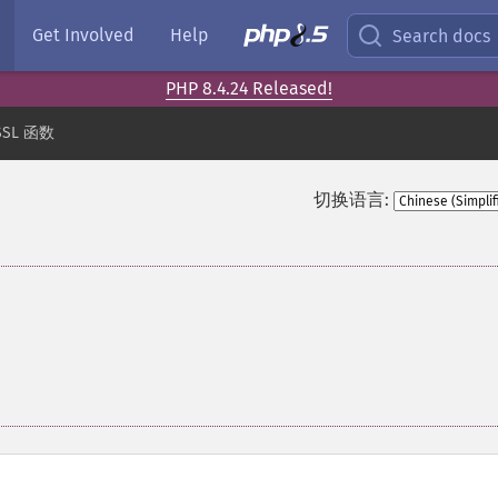
Get Involved
Help
Search docs
PHP 8.4.24 Released!
SSL 函数
切换语言: