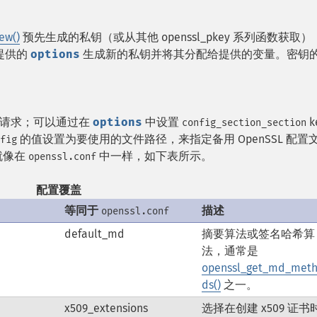
ew()
预先生成的私钥（或从其他 openssl_pkey 系列函数获取）
提供的
options
生成新的私钥并将其分配给提供的变量。密钥
请求；可以通过在
options
中设置
k
config_section_section
的值设置为要使用的文件路径，来指定备用 OpenSSL 配置
fig
就像在
中一样，如下表所示。
openssl.conf
配置覆盖
等同于
描述
openssl.conf
default_md
摘要算法或签名哈希算
法，通常是
openssl_get_md_met
ds()
之一。
x509_extensions
选择在创建 x509 证书