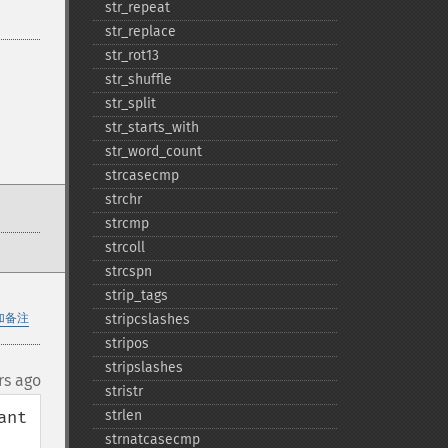
str_​repeat
str_​replace
str_​rot13
str_​shuffle
str_​split
str_​starts_​with
str_​word_​count
strcasecmp
strchr
strcmp
strcoll
strcspn
strip_​tags
加备注
stripcslashes
stripos
stripslashes
rs ago
stristr
nt 
strlen
strnatcasecmp