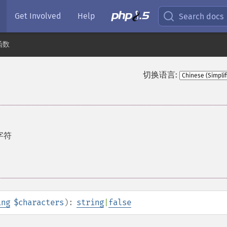
Get Involved
Help
Search docs
函数
切换语言:
字符
ing
$characters
):
string
|
false