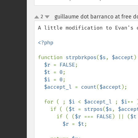
guillaume dot barranco at free do
2
up
down
A little modification to Evan's 
<?php

function 
strpbrkpos
(
$s
, 
$accept
) 
$r 
= 
FALSE
;

$t 
= 
0
;

$i 
= 
0
;

$accept_l 
= 
count
(
$accept
);

  for ( ; 
$i 
< 
$accept_l 
; 
$i
++ )
    if ( (
$t 
= 
strpos
(
$s
, 
$accep
      if ( (
$r 
=== 
FALSE
) || (
$t
$r 
= 
$t
;
