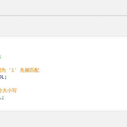


OL
;

L