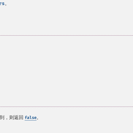
rs
。
找到，则返回
。
false