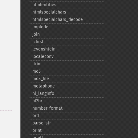
htmlentities
htmlspecialchars
htmlspecialchars_​decode
implode
join
lcfirst
levenshtein
localeconv
ltrim
md5
md5_​file
metaphone
nl_​langinfo
nl2br
number_​format
ord
parse_​str
print
printf