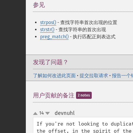
参见
¶
strpos()
- 查找字符串首次出现的位置
strstr()
- 查找字符串的首次出现
preg_match()
- 执行匹配正则表达式
发现了问题？
了解如何改进此页面
•
提交拉取请求
•
报告一个
用户贡献的备注
2 notes
devnuhl
14
¶
up
down
If you're not looking to duplica
the offset, in the spirit of the