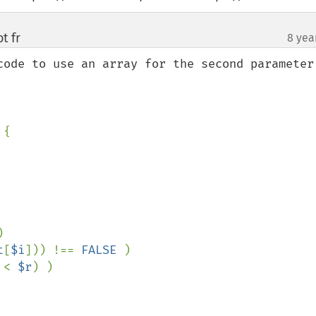
t fr
8 yea
¶
code to use an array for the second parameter 
{



t
[
$i
])) !== 
FALSE 
)

 
< 
$r
) )
