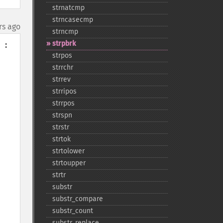
strnatcmp
strncasecmp
rs ago
strncmp
strpbrk
:

strpos
strrchr
strrev
strripos
strrpos
strspn
strstr
strtok
strtolower
strtoupper
strtr
substr
substr_​compare
substr_​count
substr_​replace