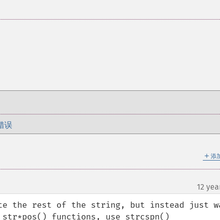
错误
＋
添
12 yea
te the rest of the string, but instead just wa
 str*pos() functions, use strcspn()