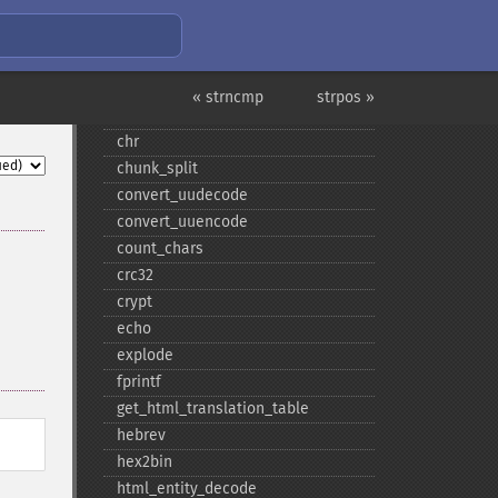
addcslashes
addslashes
bin2hex
« strncmp
strpos »
chop
chr
chunk_​split
convert_​uudecode
convert_​uuencode
count_​chars
crc32
crypt
echo
explode
fprintf
get_​html_​translation_​table
hebrev
hex2bin
html_​entity_​decode