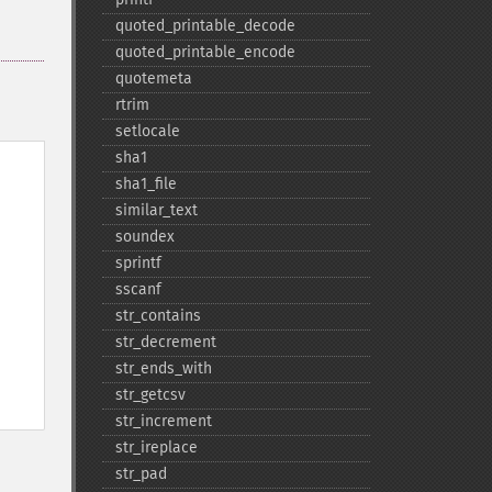
quoted_​printable_​decode
quoted_​printable_​encode
quotemeta
rtrim
setlocale
sha1
sha1_​file
similar_​text
soundex
sprintf
sscanf
str_​contains
str_​decrement
str_​ends_​with
str_​getcsv
str_​increment
str_​ireplace
str_​pad