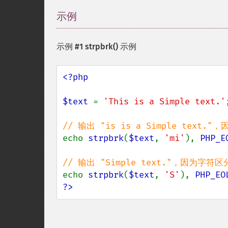
示例
¶
示例 #1
strpbrk()
示例
<?php

$text 
= 
'This is a Simple text.'
;
echo 
strpbrk
(
$text
, 
'mi'
), 
PHP_E
echo 
strpbrk
(
$text
, 
'S'
), 
PHP_EO
?>