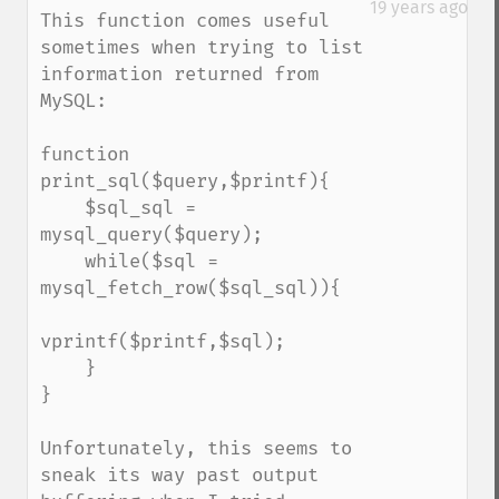
19 years ago
This function comes useful 
sometimes when trying to list 
information returned from 
MySQL:

function 
print_sql($query,$printf){

    $sql_sql = 
mysql_query($query);

    while($sql = 
mysql_fetch_row($sql_sql)){

vprintf($printf,$sql);

    }

}

Unfortunately, this seems to 
sneak its way past output 