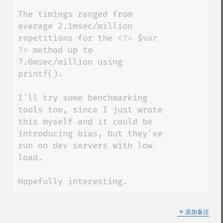
The timings ranged from 
average 2.1msec/million 
repetitions for the 
<?= $var 
?>
 method up to 
7.6msec/million using 
printf().

I'll try some benchmarking 
tools too, since I just wrote 
this myself and it could be 
introducing bias, but they've 
run on dev servers with low 
load.

Hopefully interesting.
＋
添加备注