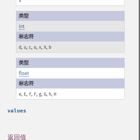
s
int
,
,
,
,
,
,
d
u
c
o
x
X
b
float
,
,
,
,
,
,
,
e
E
f
F
g
G
h
H
values
返回值
¶