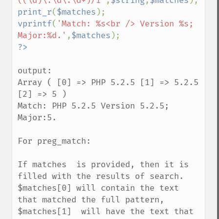
((\d)\.\d\.\d+)/i'
,
$string
,
$matches
print_r
(
$matches
vprintf
(
'Match: %s<br /> Version %s; 
Major:%d.'
,
$matches
output:

Array ( [0] => PHP 5.2.5 [1] => 5.2.5 
[2] => 5 ) 

Match: PHP 5.2.5 Version 5.2.5; 
Major:5.

For preg_match:

If matches  is provided, then it is 
filled with the results of search. 
$matches[0] will contain the text 
that matched the full pattern, 
$matches[1]  will have the text that 