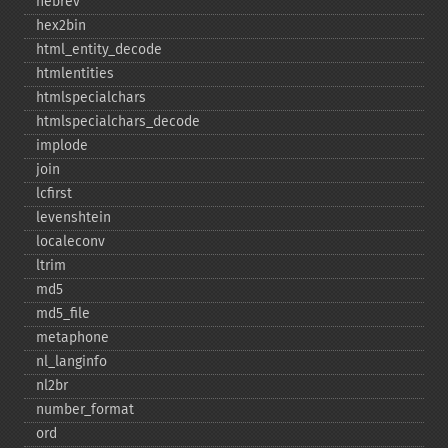
hebrev
hex2bin
html_​entity_​decode
htmlentities
htmlspecialchars
htmlspecialchars_​decode
implode
join
lcfirst
levenshtein
localeconv
ltrim
md5
md5_​file
metaphone
nl_​langinfo
nl2br
number_​format
ord