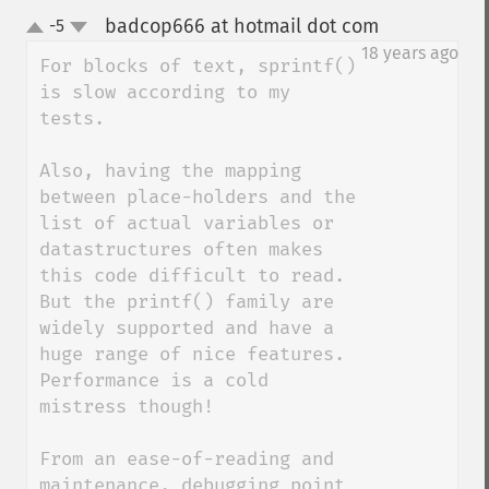
badcop666 at hotmail dot com
-5
¶
up
down
18 years ago
For blocks of text, sprintf() 
is slow according to my 
tests. 

Also, having the mapping 
between place-holders and the 
list of actual variables or 
datastructures often makes 
this code difficult to read. 
But the printf() family are 
widely supported and have a 
huge range of nice features. 
Performance is a cold 
mistress though!

From an ease-of-reading and 
maintenance, debugging point 