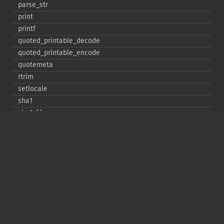
parse_​str
print
printf
quoted_​printable_​decode
quoted_​printable_​encode
quotemeta
rtrim
setlocale
sha1
sha1_​file
similar_​text
soundex
sprintf
sscanf
str_​contains
str_​decrement
str_​ends_​with
str_​getcsv
str_​increment