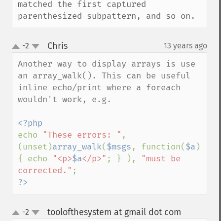
matched the first captured 
parenthesized subpattern, and so on.
Chris
-2
13 years ago
¶
up
down
Another way to display arrays is use 
an array_walk(). This can be useful 
inline echo/print where a foreach 
wouldn't work, e.g.

echo 
"These errors: "
, 
(unset)
array_walk
(
$msgs
, function(
$a
) 
{ echo 
"<p>
$a
</p>"
; } ), 
"must be 
corrected."
?>
toolofthesystem at gmail dot com
-2
¶
up
down