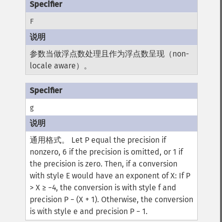
F
参数当做浮点数处理且作为浮点数呈现（non-
locale aware）。
g
通用格式。
Let P equal the precision if
nonzero, 6 if the precision is omitted, or 1 if
the precision is zero. Then, if a conversion
with style E would have an exponent of X:
If P
> X ≥ −4, the conversion is with style f and
precision P − (X + 1). Otherwise, the conversion
is with style e and precision P − 1.