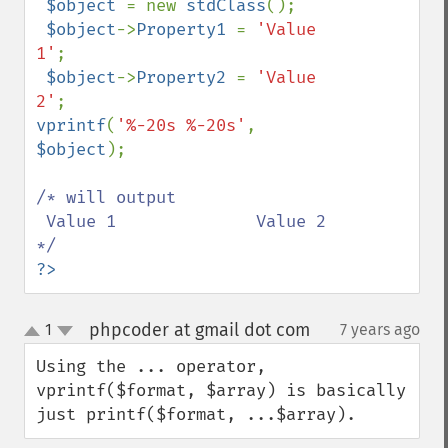
 $object 
= new 
stdClass
();

$object
->
Property1 
= 
'Value 
1'
;

$object
->
Property2 
= 
'Value 
2'
vprintf
(
'%-20s %-20s'
, 
$object
);

/* will output

 Value 1              Value 2             

?>
phpcoder at gmail dot com
1
7 years ago
¶
up
down
Using the ... operator, 
vprintf($format, $array) is basically 
just printf($format, ...$array).