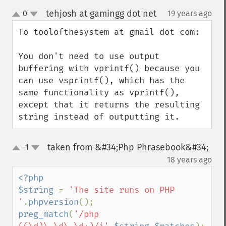
tehjosh at gamingg dot net
0
19 years ago
¶
up
down
To toolofthesystem at gmail dot com:

You don't need to use output 
buffering with vprintf() because you 
can use vsprintf(), which has the 
same functionality as vprintf(), 
except that it returns the resulting 
string instead of outputting it.
taken from &#34;Php Phrasebook&#34;
-1
up
down
¶
18 years ago
<?php

$string 
= 
'The site runs on PHP 
'
.
phpversion
preg_match
(
'/php 