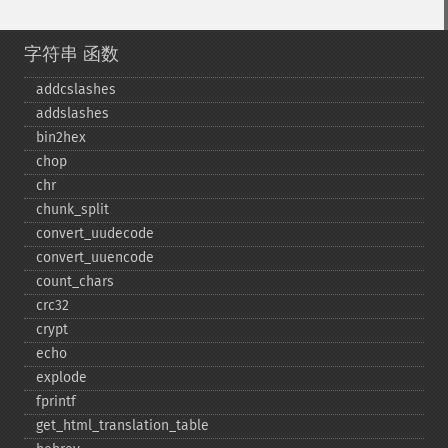
字符串 函数
addcslashes
addslashes
bin2hex
chop
chr
chunk_​split
convert_​uudecode
convert_​uuencode
count_​chars
crc32
crypt
echo
explode
fprintf
get_​html_​translation_​table