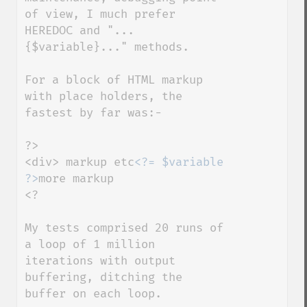
of view, I much prefer 
HEREDOC and "...
{$variable}..." methods.

For a block of HTML markup 
with place holders, the 
fastest by far was:-

?>

<div> markup etc
<?= $variable 
?>
more markup

<?

My tests comprised 20 runs of 
a loop of 1 million 
iterations with output 
buffering, ditching the 
buffer on each loop.
