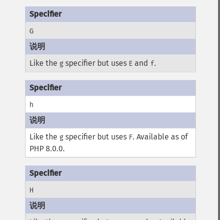
G
Like the
specifier but uses
and
.
g
E
f
h
Like the
specifier but uses
. Available as of
g
F
PHP 8.0.0.
H