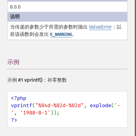
8.0.0
当传递的参数少于所需的参数时抛出
ValueError
；以
前该函数则会发出
。
E_WARNING
示例
¶
示例 #1
vprintf()
：补零整数
<?php

vprintf
(
"%04d-%02d-%02d"
, 
explode
(
'-
'
, 
'1988-8-1'
?>