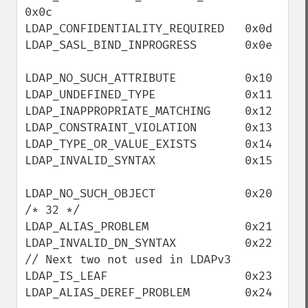
0x0c

LDAP_CONFIDENTIALITY_REQUIRED   0x0d

LDAP_SASL_BIND_INPROGRESS       0x0e

LDAP_NO_SUCH_ATTRIBUTE          0x10

LDAP_UNDEFINED_TYPE             0x11

LDAP_INAPPROPRIATE_MATCHING     0x12

LDAP_CONSTRAINT_VIOLATION       0x13

LDAP_TYPE_OR_VALUE_EXISTS       0x14

LDAP_INVALID_SYNTAX             0x15

LDAP_NO_SUCH_OBJECT             0x20   
/* 32 */

LDAP_ALIAS_PROBLEM              0x21

LDAP_INVALID_DN_SYNTAX          0x22

// Next two not used in LDAPv3

LDAP_IS_LEAF                    0x23

LDAP_ALIAS_DEREF_PROBLEM        0x24
