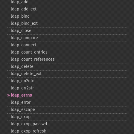
ldap_​add
ldap_​add_​ext
ldap_​bind
ldap_​bind_​ext
ldap_​close
ldap_​compare
ldap_​connect
ldap_​count_​entries
ldap_​count_​references
ldap_​delete
ldap_​delete_​ext
ldap_​dn2ufn
ldap_​err2str
ldap_​errno
ldap_​error
ldap_​escape
ldap_​exop
ldap_​exop_​passwd
ldap_​exop_​refresh