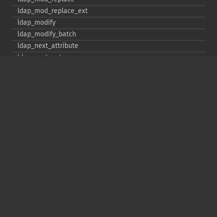
ldap_​mod_​replace_​ext
ldap_​modify
ldap_​modify_​batch
ldap_​next_​attribute
ldap_​next_​entry
ldap_​next_​reference
ldap_​parse_​exop
ldap_​parse_​reference
ldap_​parse_​result
ldap_​read
ldap_​rename
ldap_​rename_​ext
ldap_​sasl_​bind
ldap_​search
ldap_​set_​option
ldap_​set_​rebind_​proc
ldap_​sort
ldap_​start_​tls