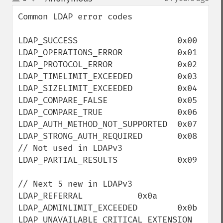
up
down
Common LDAP error codes

LDAP_SUCCESS                    0x00

LDAP_OPERATIONS_ERROR           0x01

LDAP_PROTOCOL_ERROR             0x02

LDAP_TIMELIMIT_EXCEEDED         0x03

LDAP_SIZELIMIT_EXCEEDED         0x04

LDAP_COMPARE_FALSE              0x05

LDAP_COMPARE_TRUE               0x06

LDAP_AUTH_METHOD_NOT_SUPPORTED  0x07

LDAP_STRONG_AUTH_REQUIRED       0x08

// Not used in LDAPv3

LDAP_PARTIAL_RESULTS            0x09

// Next 5 new in LDAPv3

LDAP_REFERRAL           0x0a

LDAP_ADMINLIMIT_EXCEEDED        0x0b

LDAP_UNAVAILABLE_CRITICAL_EXTENSION     