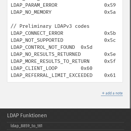
LDAP_PARAM_ERROR                0x59

LDAP_NO_MEMORY                  0x5a

// Preliminary LDAPv3 codes

LDAP_CONNECT_ERROR              0x5b

LDAP_NOT_SUPPORTED              0x5c

LDAP_CONTROL_NOT_FOUND  0x5d

LDAP_NO_RESULTS_RETURNED        0x5e

LDAP_MORE_RESULTS_TO_RETURN     0x5f

LDAP_CLIENT_LOOP        0x60

LDAP_REFERRAL_LIMIT_EXCEEDED    0x61
＋
add a note
LDAP Funktionen
ldap_​8859_​to_​t61