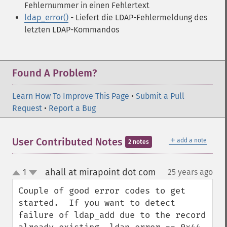
Fehlernummer in einen Fehlertext
ldap_error()
- Liefert die LDAP-Fehlermeldung des
letzten LDAP-Kommandos
Found A Problem?
Learn How To Improve This Page
•
Submit a Pull
Request
•
Report a Bug
＋
User Contributed Notes
add a note
2 notes
ahall at mirapoint dot com
1
25 years ago
¶
up
down
Couple of good error codes to get 
started.  If you want to detect 
failure of ldap_add due to the record 