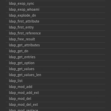
ldap_​exop_​sync
ldap_​exop_​whoami
ldap_​explode_​dn
ldap_​first_​attribute
ldap_​first_​entry
ldap_​first_​reference
ldap_​free_​result
ldap_​get_​attributes
ldap_​get_​dn
ldap_​get_​entries
ldap_​get_​option
ldap_​get_​values
ldap_​get_​values_​len
ldap_​list
ldap_​mod_​add
ldap_​mod_​add_​ext
ldap_​mod_​del
ldap_​mod_​del_​ext
ldap_​mod_​replace