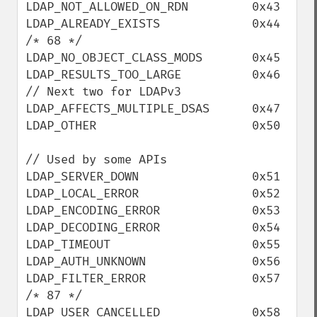
LDAP_NOT_ALLOWED_ON_RDN         0x43

LDAP_ALREADY_EXISTS             0x44    
/* 68 */

LDAP_NO_OBJECT_CLASS_MODS       0x45

LDAP_RESULTS_TOO_LARGE          0x46

// Next two for LDAPv3

LDAP_AFFECTS_MULTIPLE_DSAS      0x47

LDAP_OTHER                      0x50

// Used by some APIs

LDAP_SERVER_DOWN                0x51

LDAP_LOCAL_ERROR                0x52

LDAP_ENCODING_ERROR             0x53

LDAP_DECODING_ERROR             0x54

LDAP_TIMEOUT                    0x55

LDAP_AUTH_UNKNOWN               0x56

LDAP_FILTER_ERROR               0x57    
/* 87 */

LDAP_USER_CANCELLED             0x58
