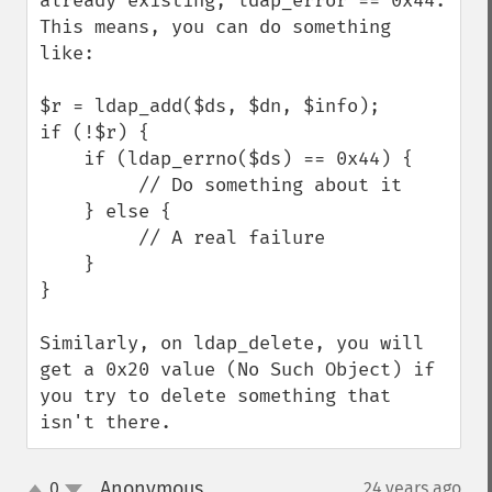
already existing, ldap_error == 0x44.  
This means, you can do something 
like:

$r = ldap_add($ds, $dn, $info);

if (!$r) {

    if (ldap_errno($ds) == 0x44) {

         // Do something about it

    } else {

         // A real failure

    }

}

Similarly, on ldap_delete, you will 
get a 0x20 value (No Such Object) if 
you try to delete something that 
isn't there.
Anonymous
0
24 years ago
¶