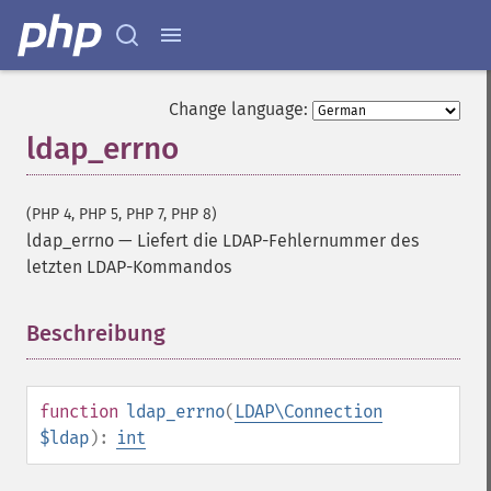
Change language:
ldap_errno
(PHP 4, PHP 5, PHP 7, PHP 8)
ldap_errno
—
Liefert die LDAP-Fehlernummer des
letzten LDAP-Kommandos
Beschreibung
¶
function
ldap_errno
(
LDAP\Connection
$ldap
):
int