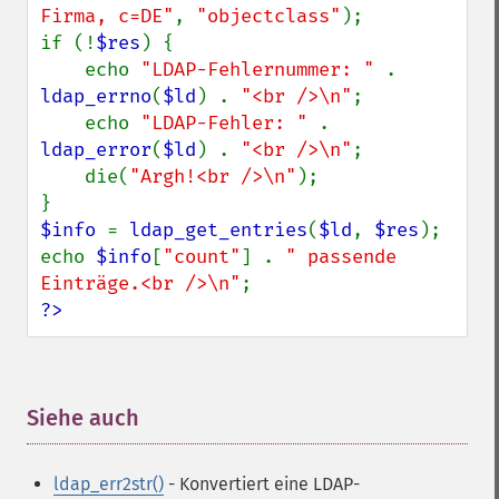
Firma, c=DE"
, 
"objectclass"
);

if (!
$res
) {

    echo 
"LDAP-Fehlernummer: " 
. 
ldap_errno
(
$ld
) . 
"<br />\n"
;

    echo 
"LDAP-Fehler: " 
. 
ldap_error
(
$ld
) . 
"<br />\n"
;

    die(
"Argh!<br />\n"
);

$info 
= 
ldap_get_entries
(
$ld
, 
$res
);

echo 
$info
[
"count"
] . 
" passende 
Einträge.<br />\n"
?>
Siehe auch
¶
ldap_err2str()
- Konvertiert eine LDAP-