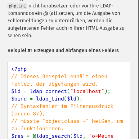
nicht herabsetzen oder vor Ihre LDAP-
php.ini
Komanndos ein @ (at) setzen, um die Ausgabe von
Fehlermeldungen zu unterdrücken, werden die
aufgetretenen Fehler auch in Ihrer HTML-Ausgabe zu
sehen sein.
Beispiel #1 Erzeugen und Abfangen eines Fehlers
// Dieses Beispiel enhält einen 
$ld 
= 
ldap_connect
(
"localhost"
$bind 
= 
ldap_bind
(
$ld
// Syntaxfehler im Filterausdruck 
(errno 87),

// müsste "objectclass=*" heißen, um 
$res 
= @
ldap_search
(
$ld
, 
"o=Meine 