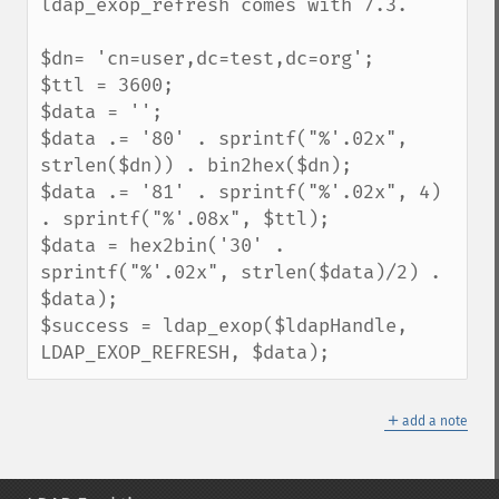
ldap_exop_refresh comes with 7.3.

$dn= 'cn=user,dc=test,dc=org';

$ttl = 3600;

$data = '';

$data .= '80' . sprintf("%'.02x", 
strlen($dn)) . bin2hex($dn);

$data .= '81' . sprintf("%'.02x", 4) 
. sprintf("%'.08x", $ttl);

$data = hex2bin('30' . 
sprintf("%'.02x", strlen($data)/2) . 
$data);

$success = ldap_exop($ldapHandle, 
LDAP_EXOP_REFRESH, $data);
＋
add a note