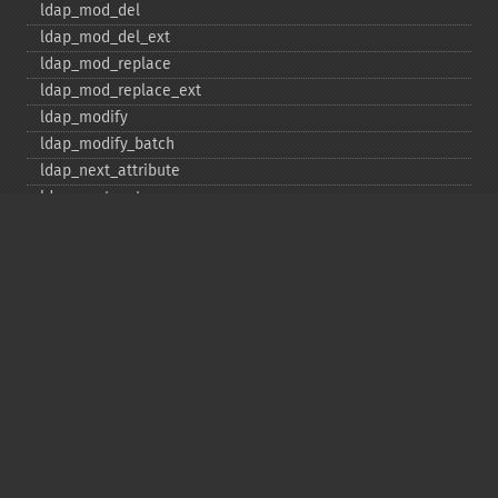
ldap_​mod_​del
ldap_​mod_​del_​ext
ldap_​mod_​replace
ldap_​mod_​replace_​ext
ldap_​modify
ldap_​modify_​batch
ldap_​next_​attribute
ldap_​next_​entry
ldap_​next_​reference
ldap_​parse_​exop
ldap_​parse_​reference
ldap_​parse_​result
ldap_​read
ldap_​rename
ldap_​rename_​ext
ldap_​sasl_​bind
ldap_​search
ldap_​set_​option
ldap_​set_​rebind_​proc