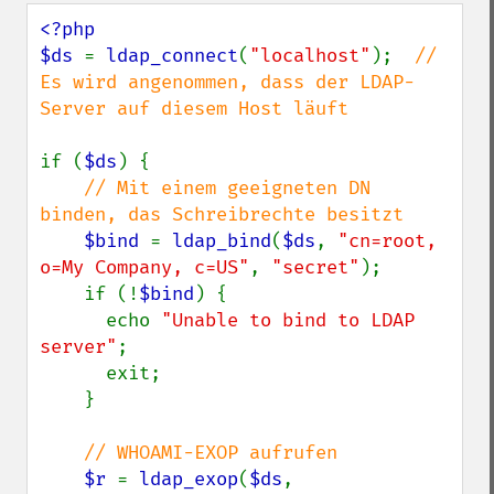
<?php

$ds 
= 
ldap_connect
(
"localhost"
);  
// 
Es wird angenommen, dass der LDAP-
Server auf diesem Host läuft

if (
$ds
) {

// Mit einem geeigneten DN 
binden, das Schreibrechte besitzt

$bind 
= 
ldap_bind
(
$ds
, 
"cn=root, 
o=My Company, c=US"
, 
"secret"
);

    if (!
$bind
) {

      echo 
"Unable to bind to LDAP 
server"
;

      exit;

    }

// WHOAMI-EXOP aufrufen

$r 
= 
ldap_exop
(
$ds
, 