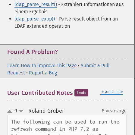
ldap_parse_result()
- Extrahiert Informationen aus
einem Ergebnis
ldap_parse_exop()
- Parse result object from an
LDAP extended operation
Found A Problem?
Learn How To Improve This Page
•
Submit a Pull
Request
•
Report a Bug
＋
User Contributed Notes
add a note
1 note
Roland Gruber
-1
8 years ago
¶
up
down
The following can be used to run the 
refresh command in PHP 7.2 as 