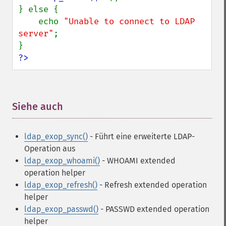
} else {

    echo 
"Unable to connect to LDAP 
server"
;

?>
Siehe auch
¶
ldap_exop_sync()
- Führt eine erweiterte LDAP-
Operation aus
ldap_exop_whoami()
- WHOAMI extended
operation helper
ldap_exop_refresh()
- Refresh extended operation
helper
ldap_exop_passwd()
- PASSWD extended operation
helper