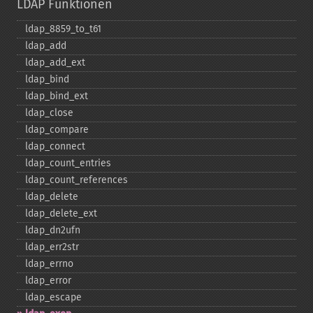
LDAP Funktionen
ldap_​8859_​to_​t61
ldap_​add
ldap_​add_​ext
ldap_​bind
ldap_​bind_​ext
ldap_​close
ldap_​compare
ldap_​connect
ldap_​count_​entries
ldap_​count_​references
ldap_​delete
ldap_​delete_​ext
ldap_​dn2ufn
ldap_​err2str
ldap_​errno
ldap_​error
ldap_​escape