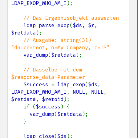
LDAP_EXOP_WHO_AM_I
);

// Das Ergebnisobjekt auswerten

ldap_parse_exop
(
$ds
, 
$r
, 
$retdata
);

// Ausgabe: string(31) 
"dn:cn=root, o=My Company, c=US"

var_dump
(
$retdata
);

// Dasselbe mit dem 
$response_data-Parameter

$success 
= 
ldap_exop
(
$ds
, 
LDAP_EXOP_WHO_AM_I
, 
NULL
, 
NULL
, 
$retdata
, 
$retoid
);

    if (
$success
) {

var_dump
(
$retdata
);

    }

ldap_close
(
$ds
);
