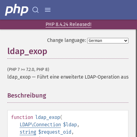
PHP 8.4.24 Released!
Change language:
ldap_exop
(PHP 7 >= 7.2.0, PHP 8)
ldap_exop
—
Führt eine erweiterte LDAP-Operation aus
Beschreibung
¶
function
ldap_exop
(
LDAP\Connection
$ldap
,
string
$request_oid
,