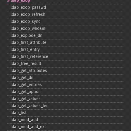
ldap_​exop
ldap_​exop_​passwd
ldap_​exop_​refresh
ldap_​exop_​sync
ldap_​exop_​whoami
ldap_​explode_​dn
ldap_​first_​attribute
ldap_​first_​entry
ldap_​first_​reference
ldap_​free_​result
ldap_​get_​attributes
ldap_​get_​dn
ldap_​get_​entries
ldap_​get_​option
ldap_​get_​values
ldap_​get_​values_​len
ldap_​list
ldap_​mod_​add
ldap_​mod_​add_​ext