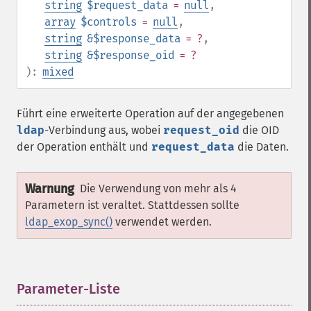
string
$request_data
=
null
,
array
$controls
=
null
,
string
&$response_data
= ?
,
string
&$response_oid
= ?
):
mixed
Führt eine erweiterte Operation auf der angegebenen
ldap
-Verbindung aus, wobei
request_oid
die
OID
der Operation enthält und
request_data
die Daten.
Warnung
Die Verwendung von mehr als 4
Parametern ist veraltet. Stattdessen sollte
ldap_exop_sync()
verwendet werden.
Parameter-Liste
¶