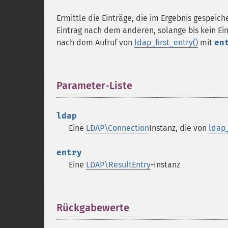
Ermittle die Einträge, die im Ergebnis gespeic
Eintrag nach dem anderen, solange bis kein Ein
nach dem Aufruf von
ldap_first_entry()
mit
en
Parameter-Liste
¶
ldap
Eine
LDAP\Connection
Instanz, die von
ldap
entry
Eine
LDAP\ResultEntry
-Instanz
Rückgabewerte
¶