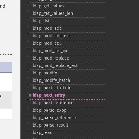
end
ldap_​get_​values
ldap_​get_​values_​len
ldap_​list
ldap_​mod_​add
ldap_​mod_​add_​ext
ldap_​mod_​del
ldap_​mod_​del_​ext
ldap_​mod_​replace
ldap_​mod_​replace_​ext
ldap_​modify
ldap_​modify_​batch
ldap_​next_​attribute
ldap_​next_​entry
p
ldap_​next_​reference
ldap_​parse_​exop
ldap_​parse_​reference
ldap_​parse_​result
ldap_​read