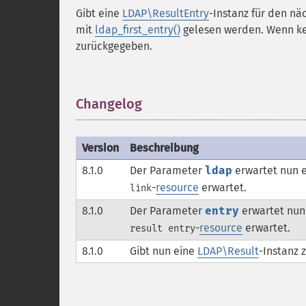
Gibt eine
LDAP\ResultEntry
-Instanz für den nä
mit
ldap_first_entry()
gelesen werden. Wenn kei
zurückgegeben.
Changelog
¶
Version
Beschreibung
8.1.0
Der Parameter
ldap
erwartet nun 
-
resource
erwartet.
link
8.1.0
Der Parameter
entry
erwartet nun
-
resource
erwartet.
result entry
8.1.0
Gibt nun eine
LDAP\Result
-Instanz 