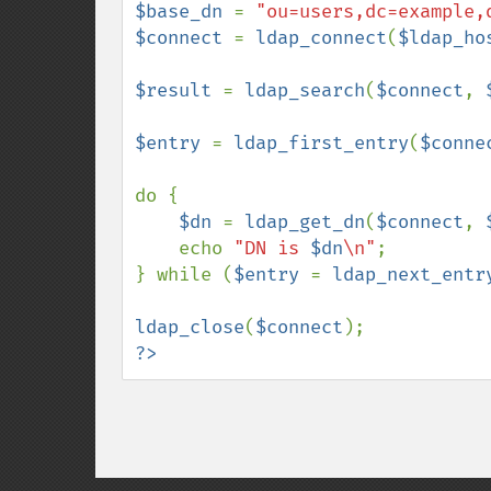
$base_dn 
= 
"ou=users,dc=example,
$connect 
= 
ldap_connect
(
$ldap_ho
$result 
= 
ldap_search
(
$connect
, 
$entry 
= 
ldap_first_entry
(
$conne
do {

$dn 
= 
ldap_get_dn
(
$connect
, 
    echo 
"DN is 
$dn
\n"
;

} while (
$entry 
= 
ldap_next_entr
ldap_close
(
$connect
?>