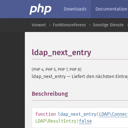
Downloads
Documentation
Vorwort
Funktionsreferenz
Sonstige Dienste
ldap_next_entry
(PHP 4, PHP 5, PHP 7, PHP 8)
ldap_next_entry
—
Liefert den nächsten Eintra
Beschreibung
¶
function
ldap_next_entry
(
LDAP\Connec
LDAP\ResultEntry
|
false