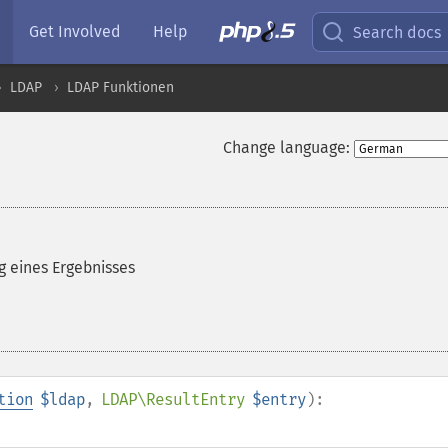
Get Involved
Help
Search docs
LDAP
LDAP Funktionen
Change language:
g eines Ergebnisses
tion
$ldap
,
LDAP\ResultEntry
$entry
):