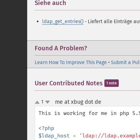
Siehe auch
¶
ldap_get_entries()
- Liefert alle Einträge a
Found A Problem?
Learn How To Improve This Page
•
Submit a Pul
User Contributed Notes
1 note
me at xbug dot de
1
¶
up
down
This is working for me in php 5.5
<?php

$ldap_host 
= 
'ldap://ldap.exampl