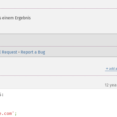
us einem Ergebnis
l Request
•
Report a Bug
＋
add a
12 yea
:

e.com'