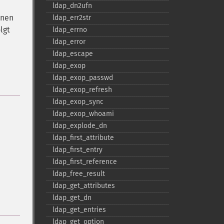
ldap_​dn2ufn
inen
ldap_​err2str
lgt
ldap_​errno
ldap_​error
ldap_​escape
ldap_​exop
ldap_​exop_​passwd
ldap_​exop_​refresh
ldap_​exop_​sync
ldap_​exop_​whoami
ldap_​explode_​dn
ldap_​first_​attribute
ldap_​first_​entry
ldap_​first_​reference
ldap_​free_​result
ldap_​get_​attributes
ldap_​get_​dn
ldap_​get_​entries
ldap_​get_​option