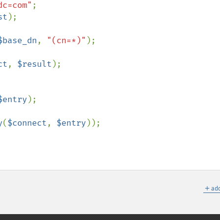
dc=com"
st
);

$base_dn
, 
"(cn=*)"
);

ct
, 
$result
);

$entry
);

y
(
$connect
, 
$entry
));

＋
add