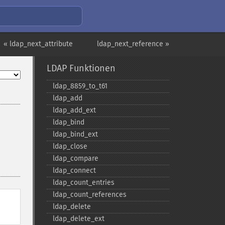
« ldap_next_attribute
ldap_next_reference »
LDAP Funktionen
ldap_​8859_​to_​t61
ldap_​add
ldap_​add_​ext
ldap_​bind
ldap_​bind_​ext
ldap_​close
ldap_​compare
ldap_​connect
ldap_​count_​entries
ldap_​count_​references
ldap_​delete
ldap_​delete_​ext