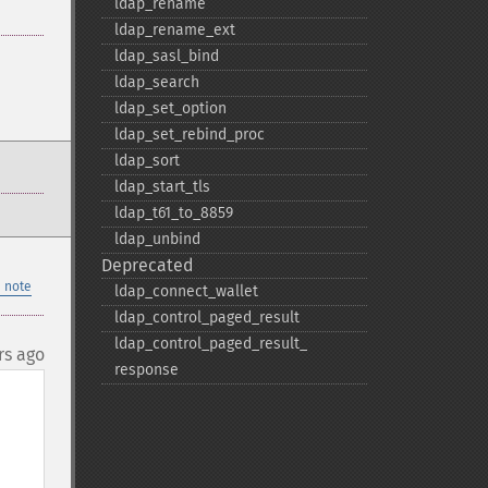
ldap_​rename
ldap_​rename_​ext
ldap_​sasl_​bind
ldap_​search
ldap_​set_​option
ldap_​set_​rebind_​proc
ldap_​sort
ldap_​start_​tls
ldap_​t61_​to_​8859
ldap_​unbind
Deprecated
 note
ldap_​connect_​wallet
ldap_​control_​paged_​result
ldap_​control_​paged_​result_​
rs ago
response