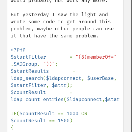
would probably not work any more.

But yesterday I saw the light and 
wrote some code to get around this 
problem, maybe other people can use 
it that have the same problem.

<?PHP

$startFilter        
= 
"(&(memberOf=" 
.
$ADGroup
. 
"))"
$startResults        
= 
ldap_search
(
$ldapconnect
, 
$userBase
, 
$startFilter
, 
$attr
$countResult        
= 
ldap_count_entries
(
$ldapconnect
,
$startRes
IF(
$countResult 
== 
1000 
OR 
$countResult 
== 
1500
)

{
