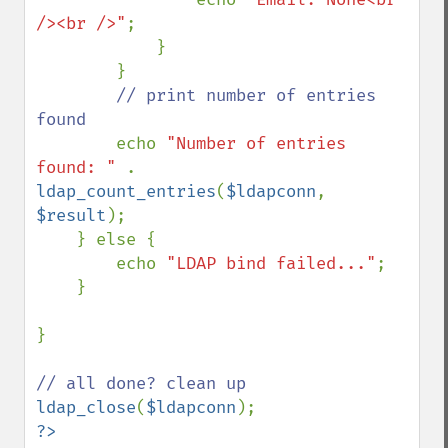
/><br />"
;

            }

        }

// print number of entries 
found

echo 
"Number of entries 
found: " 
. 
ldap_count_entries
(
$ldapconn
, 
$result
);

    } else {

        echo 
"LDAP bind failed..."
;

    }

}

ldap_close
(
$ldapconn
?>