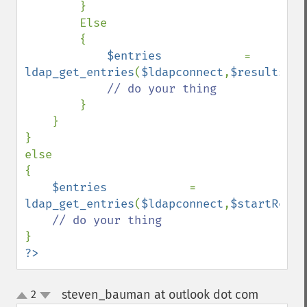
        }

        Else

        {

$entries            
= 
ldap_get_entries
(
$ldapconnect
,
$results
);

// do your thing

}

    }

}

else

{

$entries            
= 
ldap_get_entries
(
$ldapconnect
,
$startResul
?>
steven_bauman at outlook dot com
2
¶
up
down