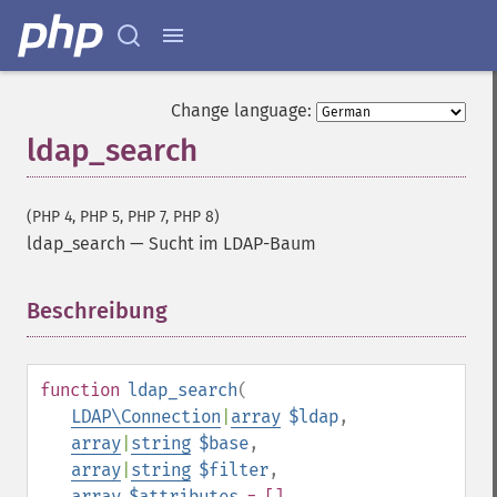
Change language:
ldap_search
(PHP 4, PHP 5, PHP 7, PHP 8)
ldap_search
—
Sucht im LDAP-Baum
Beschreibung
¶
function
ldap_search
(
LDAP\Connection
|
array
$ldap
,
array
|
string
$base
,
array
|
string
$filter
,
array
$attributes
= []
,