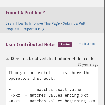
Found A Problem?
Learn How To Improve This Page
•
Submit a Pull
Request
•
Report a Bug
＋
User Contributed Notes
add a note
33 notes
nick dot veitch at futurenet dot co dot
18
up
down
¶
23 years ago
It might be useful to list here the 
operators that work:

=         - matches exact value

=*xxx  - matches values ending xxx

=xxx*  - matches values beginning xxx
