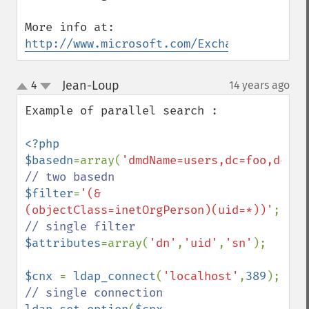
http://www.microsoft.com/Exchange/en/55/h
Jean-Loup
4
14 years ago
¶
up
down
Example of parallel search :

<?php

$basedn
=array(
'dmdName=users,dc=foo,dc=fr
$filter
=
'(&
(objectClass=inetOrgPerson)(uid=*))'
;  
$attributes
=array(
'dn'
,
'uid'
,
'sn'
);

$cnx 
= 
ldap_connect
(
'localhost'
,
389
); 