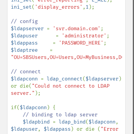
ini_set
(
'display_errors'
,
1
);

$ldapserver 
= 
'svr.domain.com'
$ldapuser      
= 
'administrator'
$ldappass     
= 
'PASSWORD_HERE'
$ldaptree    
= 
"OU=SBSUsers,OU=Users,OU=MyBusiness,DC=my
$ldapconn 
= 
ldap_connect
(
$ldapserver
) 
or die(
"Could not connect to LDAP 
server."
);

if(
$ldapconn
) {

// binding to ldap server

$ldapbind 
= 
ldap_bind
(
$ldapconn
, 
$ldapuser
, 
$ldappass
) or die (
"Error 