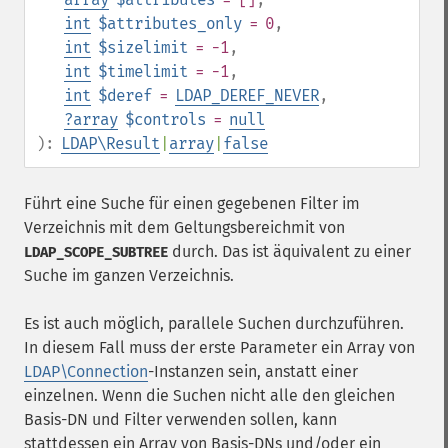
int
$attributes_only
= 0
,
int
$sizelimit
= -1
,
int
$timelimit
= -1
,
int
$deref
=
LDAP_DEREF_NEVER
,
?
array
$controls
=
null
):
LDAP\Result
|
array
|
false
Führt eine Suche für einen gegebenen Filter im
Verzeichnis mit dem Geltungsbereichmit von
durch. Das ist äquivalent zu einer
LDAP_SCOPE_SUBTREE
Suche im ganzen Verzeichnis.
Es ist auch möglich, parallele Suchen durchzuführen.
In diesem Fall muss der erste Parameter ein Array von
LDAP\Connection
-Instanzen sein, anstatt einer
einzelnen. Wenn die Suchen nicht alle den gleichen
Basis-DN und Filter verwenden sollen, kann
stattdessen ein Array von Basis-DNs und/oder ein