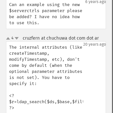
6 years ago
Can an example using the new 
$serverctrls parameter please 
be added? I have no idea how 
to use this.
cruzfern at chuchuwa dot com dot ar
4
¶
up
down
20 years ago
The internal attributes (like 
createTimestamp, 
modifyTimestamp, etc), don't 
come by default (when the 
optional parameter attributes 
is not set). You have to 
specify it:

<?

$r=ldap_search($ds,$base,$filter,array("c
?>