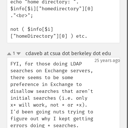
echo "home directory: ". 
$info[$i]["homedirectory"][0] 
."<br>";

not ( $info[$i]
["homeDirectory"][0] ) etc.
cdaveb at csua dot berkeley dot edu
1
¶
up
down
25 years ago
FYI, for those doing LDAP 
searches on Exchange servers, 
there seems to be some 
preference in Exchange to 
disallow searches that aren't 
initial searches (i.e. only 
x* will work, not * or *x). 
I'd been going nuts trying to 
figure out why I kept getting 
errors doing * searches.
