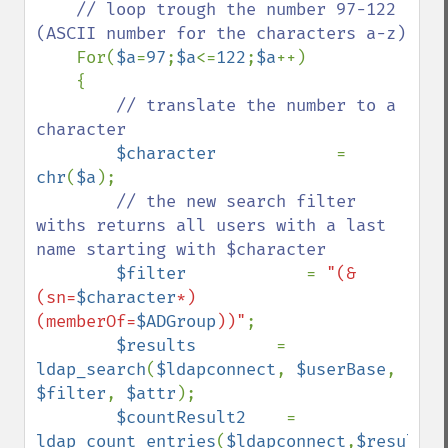
// loop trough the number 97-122 
(ASCII number for the characters a-z)

For(
$a
=
97
;
$a
<=
122
;
$a
++)

    {

// translate the number to a 
character

$character            
= 
chr
(
$a
); 

// the new search filter 
withs returns all users with a last 
name starting with $character

$filter            
= 
"(&
(sn=
$character
*)
(memberOf=
$ADGroup
))"
; 

$results        
= 
ldap_search
(
$ldapconnect
, 
$userBase
, 
$filter
, 
$attr
);

$countResult2    
= 
ldap_count_entries
(
$ldapconnect
,
$results
)