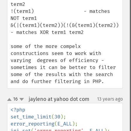
term2

!(term1)                 - matches 
NOT term1

&(|(term1)(term2))(!(&(term1)(term2)) 
- matches XOR term1 term2

some of the more compelx 
constructions seem to work with 
varying  degrees of efficiency - 
sometimes it can be better to filter 
some of the results with the search 
and do further filtering in PHP.
jayleno at yahoo dot com
16
13 years ago
¶
up
down
<?php

set_time_limit
(
30
error_reporting
(
E_ALL
ini_set
(
'error_reporting'
, 
E_ALL