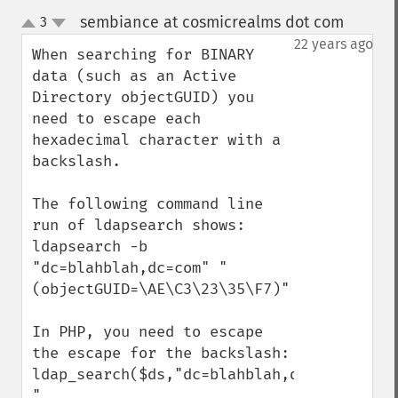
sembiance at cosmicrealms dot com
3
¶
up
down
22 years ago
When searching for BINARY 
data (such as an Active 
Directory objectGUID) you 
need to escape each 
hexadecimal character with a 
backslash.

The following command line 
run of ldapsearch shows:

ldapsearch -b 
"dc=blahblah,dc=com" "
(objectGUID=\AE\C3\23\35\F7)"

In PHP, you need to escape 
the escape for the backslash:

ldap_search($ds,"dc=blahblah,dc=com", 
"