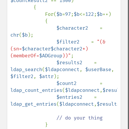
$countResult2 
== 
1500
)

        {

            For(
$b
=
97
;
$b
<=
122
;
$b
++)

            {

$character2    
= 
chr
(
$b
);

$filter2    
= 
"(&
(sn=
$character$character2
*)
(memberOf=
$ADGroup
))"
;

$results2    
= 
ldap_search
(
$ldapconnect
, 
$userBase
, 
$filter2
, 
$attr
);

$count2        
= 
ldap_count_entries
(
$ldapconnect
,
$results2
$entries2    
= 
ldap_get_entries
(
$ldapconnect
,
$results2
);                        

// do your thing

}
