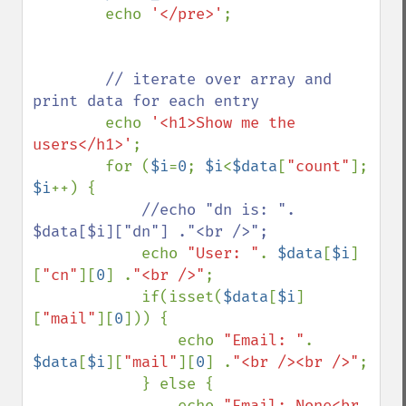
        echo 
'</pre>'
;

// iterate over array and 
print data for each entry

echo 
'<h1>Show me the 
users</h1>'
;

        for (
$i
=
0
; 
$i
<
$data
[
"count"
]; 
$i
++) {

//echo "dn is: ". 
$data[$i]["dn"] ."<br />";

echo 
"User: "
. 
$data
[
$i
]
[
"cn"
][
0
] .
"<br />"
;

            if(isset(
$data
[
$i
]
[
"mail"
][
0
])) {

                echo 
"Email: "
. 
$data
[
$i
][
"mail"
][
0
] .
"<br /><br />"
;

            } else {

                echo 
"Email: None<br 