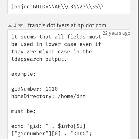
(objectGUID=\\AE\\C3\\23\\35\\F7)");
francis dot tyers at hp dot com
3
¶
up
down
22 years ago
it seems that all fields must 
be used in lower case even if 
they are mixed case in the 
ldapsearch output.

example:

gidNumber: 1010

homeDirectory: /home/dnt

must be:

echo "gid: " . $info[$i]
["gidnumber"][0] . "<br>";
