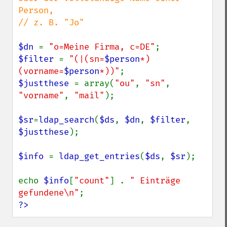
Person,

// z. B. "Jo"

$dn 
= 
"o=Meine Firma, c=DE"
$filter 
= 
"(|(sn=
$person
*)
(vorname=
$person
*))"
$justthese 
= array(
"ou"
, 
"sn"
, 
"vorname"
, 
"mail"
);

$sr
=
ldap_search
(
$ds
, 
$dn
, 
$filter
, 
$justthese
);

$info 
= 
ldap_get_entries
(
$ds
, 
$sr
);

echo 
$info
[
"count"
] . 
" Einträge 
gefundene\n"
?>