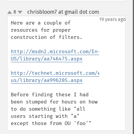
chrisbloom7 at gmail dot com
8
¶
up
down
19 years ago
Here are a couple of 
resources for proper 
construction of filters. 

http://msdn2.microsoft.com/En-
US/library/aa746475.aspx
http://technet.microsoft.com/en-
us/library/aa996205.aspx
Before finding these I had 
been stumped for hours on how 
to do something like "all 
users starting with "a" 
except those from OU 'foo'"