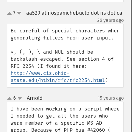
aa529 at nospamchebucto dot ns dot ca
7
up
down
¶
26 years ago
Be careful of special characters when 
generating filters from user input.

*, (, ), \ and NUL should be 
backslash-escaped. See section 4 of 
http://www.cis.ohio-
state.edu/htbin/rfc/rfc2254.html
)
Arnold
6
15 years ago
¶
up
down
I have been working on a script where 
I needed to get all the users who 
were member of a specific MS AD 
group. Because of PHP bug #42060 ( 