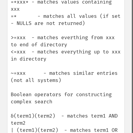
=*xxx* - matches values containing 
xxx

=*       - matches all values (if set 
- NULLS are not returned)

>=xxx  - matches everthing from xxx 
to end of directory

<=xxx  - matches everything up to xxx 
in directory

~=xxx      - matches similar entries 
(not all systems)

Boolean operators for constructing 
complex search

&(term1)(term2)  - matches term1 AND 
term2

| (term1)(term2)  - matches term1 OR 