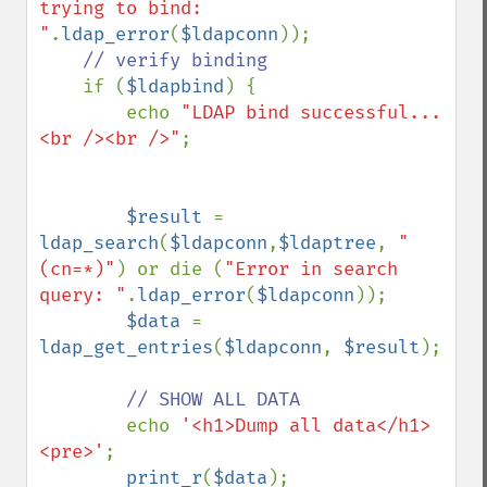
trying to bind: 
"
.
ldap_error
(
$ldapconn
));

// verify binding

if (
$ldapbind
) {

        echo 
"LDAP bind successful...
<br /><br />"
;

$result 
= 
ldap_search
(
$ldapconn
,
$ldaptree
, 
"
(cn=*)"
) or die (
"Error in search 
query: "
.
ldap_error
(
$ldapconn
));

$data 
= 
ldap_get_entries
(
$ldapconn
, 
$result
);

// SHOW ALL DATA

echo 
'<h1>Dump all data</h1>
<pre>'
;

print_r
(
$data
);    
