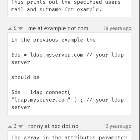
This prints out the specified users 
mail and surname for example.
me at example dot com
5
18 years ago
¶
up
down
In the previous example the

$ds = ldap.myserver.com // your ldap 
server

should be 

$ds = ldap_connect( 
"ldap.myserver.com" ) ; // your ldap 
server
ronny at nxc dot no
3
13 years ago
¶
up
down
The array in the attributes parameter 