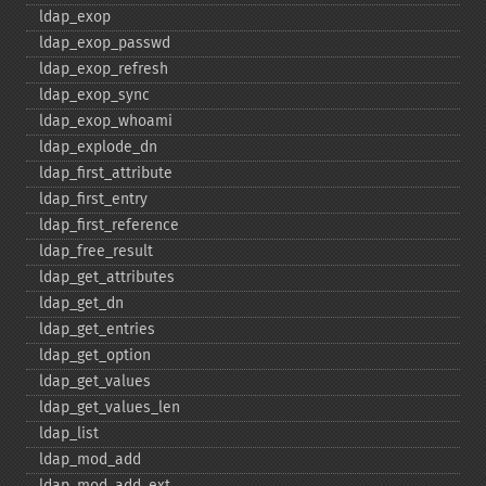
ldap_​exop
ldap_​exop_​passwd
ldap_​exop_​refresh
ldap_​exop_​sync
ldap_​exop_​whoami
ldap_​explode_​dn
ldap_​first_​attribute
ldap_​first_​entry
ldap_​first_​reference
ldap_​free_​result
ldap_​get_​attributes
ldap_​get_​dn
ldap_​get_​entries
ldap_​get_​option
ldap_​get_​values
ldap_​get_​values_​len
ldap_​list
ldap_​mod_​add
ldap_​mod_​add_​ext