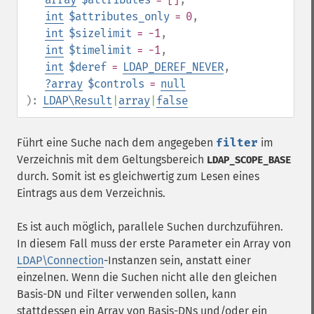
int
$attributes_only
= 0
,
int
$sizelimit
= -1
,
int
$timelimit
= -1
,
int
$deref
=
LDAP_DEREF_NEVER
,
?
array
$controls
=
null
):
LDAP\Result
|
array
|
false
Führt eine Suche nach dem angegeben
filter
im
Verzeichnis mit dem Geltungsbereich
LDAP_SCOPE_BASE
durch. Somit ist es gleichwertig zum Lesen eines
Eintrags aus dem Verzeichnis.
Es ist auch möglich, parallele Suchen durchzuführen.
In diesem Fall muss der erste Parameter ein Array von
LDAP\Connection
-Instanzen sein, anstatt einer
einzelnen. Wenn die Suchen nicht alle den gleichen
Basis-DN und Filter verwenden sollen, kann
stattdessen ein Array von Basis-DNs und/oder ein