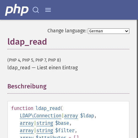
Change language:
ldap_read
(PHP 4, PHP 5, PHP 7, PHP 8)
ldap_read
—
Liest einen Eintrag
Beschreibung
¶
function
ldap_read
(
LDAP\Connection
|
array
$ldap
,
array
|
string
$base
,
array
|
string
$filter
,
array
$attributes
= []
,