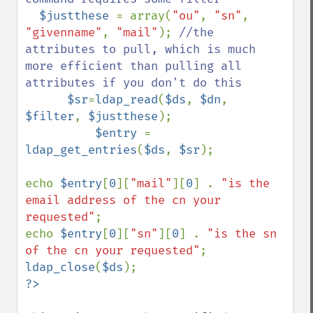
$justthese 
= array(
"ou"
, 
"sn"
, 
"givenname"
, 
"mail"
); 
//the 
attributes to pull, which is much 
more efficient than pulling all 
attributes if you don't do this

$sr
=
ldap_read
(
$ds
, 
$dn
, 
$filter
, 
$justthese
);

$entry 
= 
ldap_get_entries
(
$ds
, 
$sr
);

echo 
$entry
[
0
][
"mail"
][
0
] . 
"is the 
email address of the cn your 
requested"
;

echo 
$entry
[
0
][
"sn"
][
0
] . 
"is the sn 
of the cn your requested"
ldap_close
(
$ds
?>