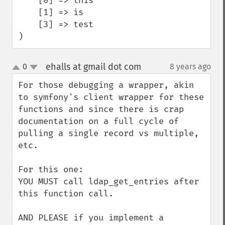
    [0] => this

    [1] => is

    [3] => test

)
ehalls at gmail dot com
0
8 years ago
¶
up
down
For those debugging a wrapper, akin 
to symfony's client wrapper for these 
functions and since there is crap 
documentation on a full cycle of 
pulling a single record vs multiple, 
etc.

For this one:

YOU MUST call ldap_get_entries after 
this function call. 

AND PLEASE if you implement a 