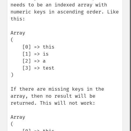
needs to be an indexed array with 
numeric keys in ascending order. Like 
this:

Array

(

    [0] => this

    [1] => is

    [2] => a

    [3] => test

)

If there are missing keys in the 
array, then no result will be 
returned. This will not work:

Array

(
