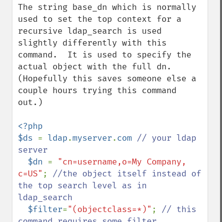
The string base_dn which is normally 
used to set the top context for a 
recursive ldap_search is used 
slightly differently with this 
command.  It is used to specify the 
actual object with the full dn.  
(Hopefully this saves someone else a 
couple hours trying this command 
out.)

<?php

$ds 
= 
ldap
.
myserver
.
com 
// your ldap 
server

$dn 
= 
"cn=username,o=My Company, 
c=US"
; 
//the object itself instead of 
the top search level as in 
ldap_search

$filter
=
"(objectclass=*)"
; 
// this 
command requires some filter
