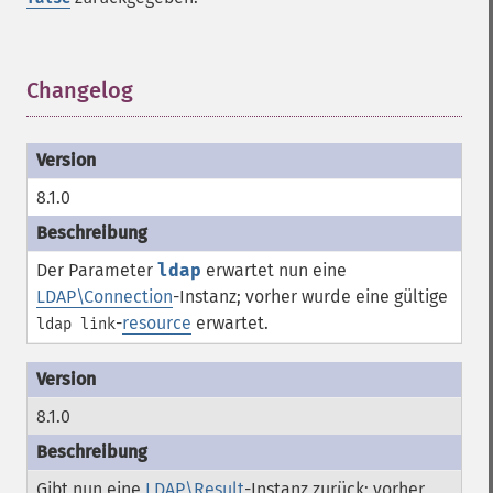
Changelog
¶
8.1.0
Der Parameter
ldap
erwartet nun eine
LDAP\Connection
-Instanz; vorher wurde eine gültige
-
resource
erwartet.
ldap link
8.1.0
Gibt nun eine
LDAP\Result
-Instanz zurück; vorher