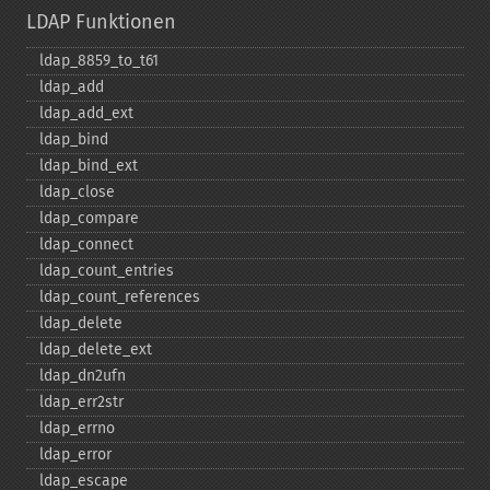
LDAP Funktionen
ldap_​8859_​to_​t61
ldap_​add
ldap_​add_​ext
ldap_​bind
ldap_​bind_​ext
ldap_​close
ldap_​compare
ldap_​connect
ldap_​count_​entries
ldap_​count_​references
ldap_​delete
ldap_​delete_​ext
ldap_​dn2ufn
ldap_​err2str
ldap_​errno
ldap_​error
ldap_​escape