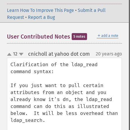
Learn How To Improve This Page
•
Submit a Pull
Request
•
Report a Bug
＋
User Contributed Notes
add a note
5 notes
cnicholl at yahoo dot com
12
20 years ago
¶
up
down
Clarification of the ldap_read 
command syntax:  

If you just want to pull certain 
attributes from an object and you 
already know it's dn, the ldap_read 
command can do this as illustrated 
below.  It will be less overhead than 
ldap_search.
