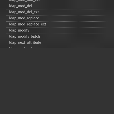
ldap_​mod_​del
ldap_​mod_​del_​ext
ldap_​mod_​replace
ldap_​mod_​replace_​ext
ldap_​modify
ldap_​modify_​batch
ldap_​next_​attribute
ldap_​next_​entry
ldap_​next_​reference
ldap_​parse_​exop
ldap_​parse_​reference
ldap_​parse_​result
ldap_​read
ldap_​rename
ldap_​rename_​ext
ldap_​sasl_​bind
ldap_​search
ldap_​set_​option