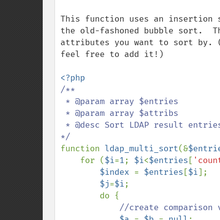
This function uses an insertion 
the old-fashoned bubble sort.  T
attributes you want to sort by. (
feel free to add it!)

/**

 * @param array $entries

 * @param array $attribs

 * @desc Sort LDAP result entries by multiple attributes.

function 
ldap_multi_sort
(&
$entri
    for (
$i
=
1
; 
$i
<
$entries
[
'coun
$index 
= 
$entries
[
$i
];

$j
=
$i
;

        do {

//create comparison 
$a 
= 
$b 
= 
null
;
