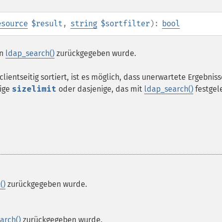
esource
$result
,
string
$sortfilter
):
bool
on
ldap_search()
zurückgegeben wurde.
ientseitig sortiert, ist es möglich, dass unerwartete Ergebniss
tige
sizelimit
oder dasjenige, das mit
ldap_search()
festgel
()
zurückgegeben wurde.
arch()
zurückgegeben wurde.