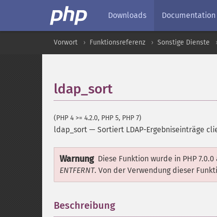
Downloads
Documentation
Vorwort
Funktionsreferenz
Sonstige Dienste
ldap_sort
(PHP 4 >= 4.2.0, PHP 5, PHP 7)
ldap_sort
—
Sortiert LDAP-Ergebniseinträge cli
Warnung
Diese Funktion wurde in PHP 7.0.0
ENTFERNT
. Von der Verwendung dieser Funkt
Beschreibung
¶