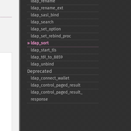
ldap_​rename
ldap_​rename_​ext
ldap_​sasl_​bind
ldap_​search
ldap_​set_​option
ldap_​set_​rebind_​proc
ldap_​sort
ldap_​start_​tls
ldap_​t61_​to_​8859
ldap_​unbind
Deprecated
ldap_​connect_​wallet
ldap_​control_​paged_​result
ldap_​control_​paged_​result_​
response