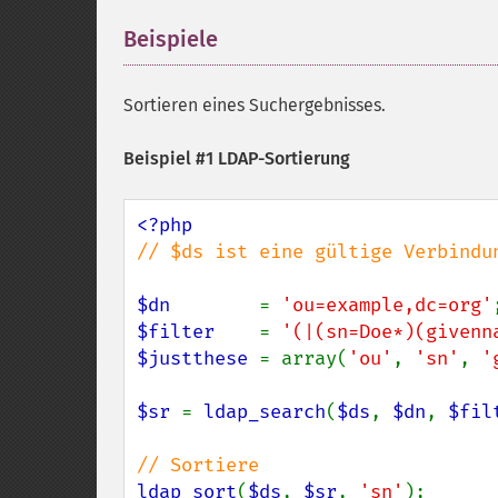
Beispiele
¶
Sortieren eines Suchergebnisses.
Beispiel #1 LDAP-Sortierung
// $ds ist eine gültige Verbindun
$dn        
= 
'ou=example,dc=org'
$filter    
= 
'(|(sn=Doe*)(givenn
$justthese 
= array(
'ou'
, 
'sn'
, 
'
$sr 
= 
ldap_search
(
$ds
, 
$dn
, 
$fil
ldap_sort
(
$ds
, 
$sr
, 
'sn'
);
