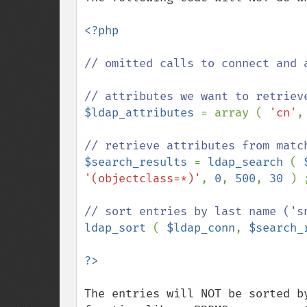
<?php

// omitted calls to connect and a
$ldap_attributes 
= array ( 
'cn'
,
$search_results 
= 
ldap_search 
( 
'(objectclass=*)'
, 
0
, 
500
, 
30 
) ;
ldap_sort 
( 
$ldap_conn
, 
$search_
The entries will NOT be sorted b