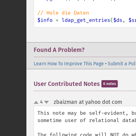
$info 
= 
ldap_get_entries
(
$ds
, 
$s
Found A Problem?
Learn How To Improve This Page
•
Submit a Pul
User Contributed Notes
6 notes
zbaizman at yahoo dot com
4
¶
up
down
This note may be self-evident, b
sometime user of relational datab
The following code will NOT do wh