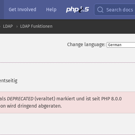
Get Involved
Help
Search docs
LDAP
LDAP Funktionen
Change language:
entseitig
 als
DEPRECATED
(veraltet) markiert und ist seit PHP 8.0.0
ion wird dringend abgeraten.