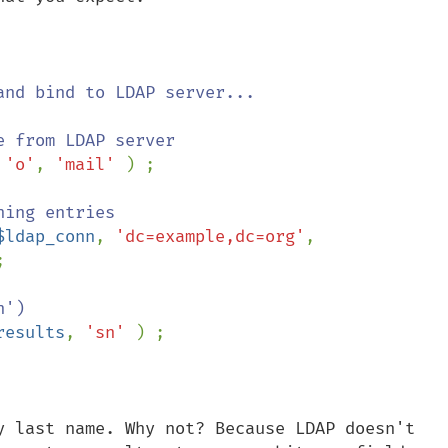
nd bind to LDAP server...

 
'o'
, 
'mail' 
) ;

$ldap_conn
, 
'dc=example,dc=org'
, 


results
, 
'sn' 
) ;

y last name. Why not? Because LDAP doesn't 