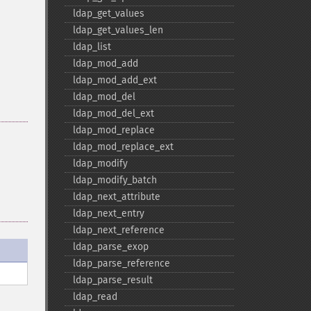
ldap_​get_​values
ldap_​get_​values_​len
ldap_​list
ldap_​mod_​add
ldap_​mod_​add_​ext
ldap_​mod_​del
ldap_​mod_​del_​ext
ldap_​mod_​replace
ldap_​mod_​replace_​ext
ldap_​modify
ldap_​modify_​batch
ldap_​next_​attribute
ldap_​next_​entry
ldap_​next_​reference
ldap_​parse_​exop
ldap_​parse_​reference
ldap_​parse_​result
ldap_​read