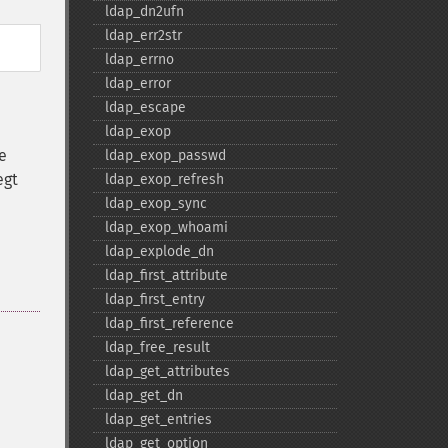
ldap_​dn2ufn
ldap_​err2str
ldap_​errno
ldap_​error
ldap_​escape
ldap_​exop
e
ldap_​exop_​passwd
egt
ldap_​exop_​refresh
ldap_​exop_​sync
ldap_​exop_​whoami
ldap_​explode_​dn
ldap_​first_​attribute
ldap_​first_​entry
ldap_​first_​reference
ldap_​free_​result
ldap_​get_​attributes
ldap_​get_​dn
ldap_​get_​entries
ldap_​get_​option