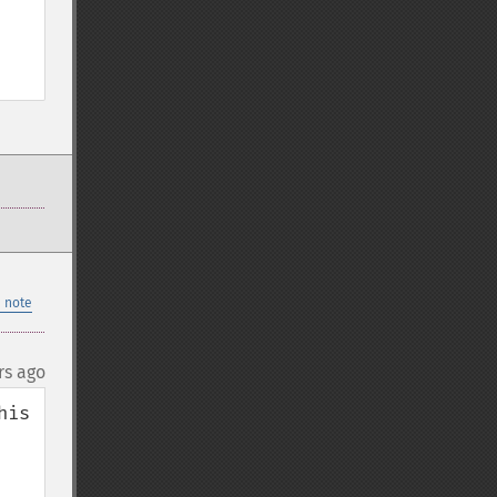
 note
rs ago
is 