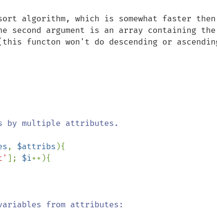
sort algorithm, which is somewhat faster then 
he second argument is an array containing the 
this functon won't do descending or ascending.
es
, 
$attribs
){

t'
]; 
$i
++){

variables from attributes:
