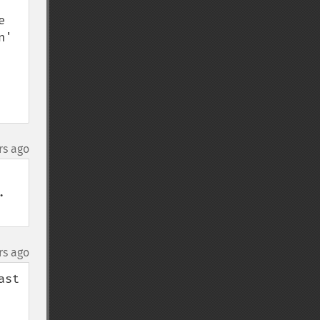
 
' 
rs ago
 
rs ago
st 