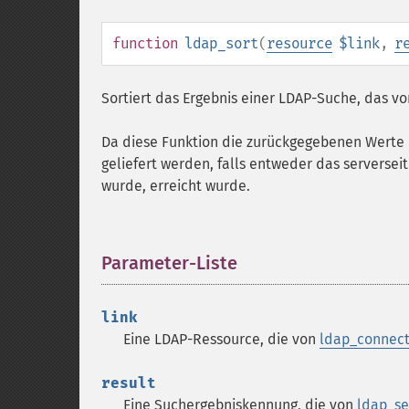
function
ldap_sort
(
resource
$link
,
r
Sortiert das Ergebnis einer LDAP-Suche, das v
Da diese Funktion die zurückgegebenen Werte cl
geliefert werden, falls entweder das serversei
wurde, erreicht wurde.
Parameter-Liste
¶
link
Eine LDAP-Ressource, die von
ldap_connect
result
Eine Suchergebniskennung, die von
ldap_se