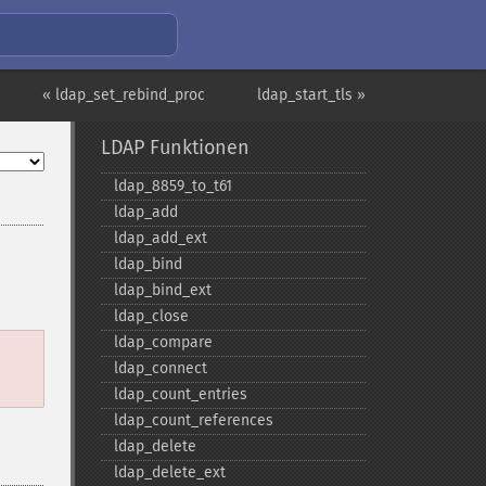
« ldap_set_rebind_proc
ldap_start_tls »
LDAP Funktionen
ldap_​8859_​to_​t61
ldap_​add
ldap_​add_​ext
ldap_​bind
ldap_​bind_​ext
ldap_​close
ldap_​compare
ldap_​connect
ldap_​count_​entries
ldap_​count_​references
ldap_​delete
ldap_​delete_​ext