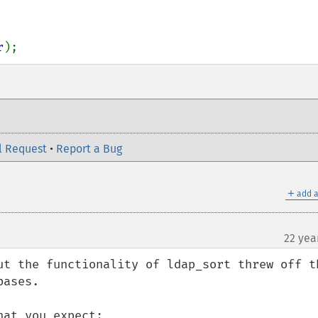
r
);
l Request
•
Report a Bug
＋
add a
22 yea
ut the functionality of ldap_sort threw off th
ases.

at you expect:
