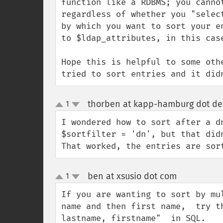
function like a RDBMS; you canno
regardless of whether you "selec
by which you want to sort your e
to $ldap_attributes, in this case
Hope this is helpful to some oth
tried to sort entries and it did
thorben at kapp-hamburg dot de
1
up
down
I wondered how to sort after a d
$sortfilter = 'dn', but that did
That worked, the entries are sor
ben at xsusio dot com
1
¶
up
down
If you are wanting to sort by mu
name and then first name,  try t
lastname, firstname"  in SQL.
