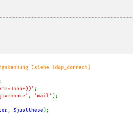
gskennung (siehe ldap_connect)

ame=John*))'
givenname'
, 
'mail'
);

ter
, 
$justthese
);
