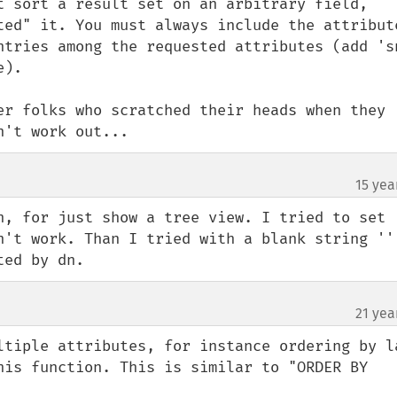
t sort a result set on an arbitrary field, 
ted" it. You must always include the attribute
ntries among the requested attributes (add 'sn
).

er folks who scratched their heads when they 
n't work out...
15 yea
¶
n, for just show a tree view. I tried to set 
n't work. Than I tried with a blank string ''.
ted by dn.
21 yea
ltiple attributes, for instance ordering by la
his function. This is similar to "ORDER BY 