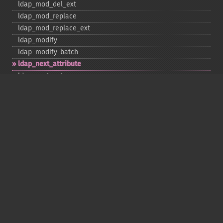
ldap_​mod_​del_​ext
ldap_​mod_​replace
ldap_​mod_​replace_​ext
ldap_​modify
ldap_​modify_​batch
ldap_​next_​attribute
ldap_​next_​entry
ldap_​next_​reference
ldap_​parse_​exop
ldap_​parse_​reference
ldap_​parse_​result
ldap_​read
ldap_​rename
ldap_​rename_​ext
ldap_​sasl_​bind
ldap_​search
ldap_​set_​option
ldap_​set_​rebind_​proc
ldap_​sort