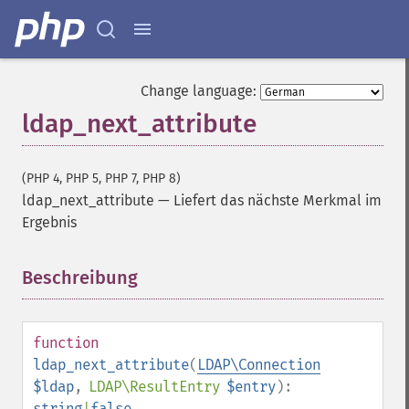
Change language:
ldap_next_attribute
(PHP 4, PHP 5, PHP 7, PHP 8)
ldap_next_attribute
—
Liefert das nächste Merkmal im
Ergebnis
Beschreibung
¶
function
ldap_next_attribute
(
LDAP\Connection
$ldap
,
LDAP\ResultEntry
$entry
):
string
|
false