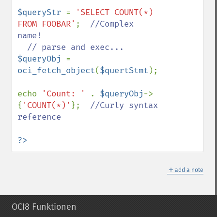
$queryStr 
= 
'SELECT COUNT(*) 
FROM FOOBAR'
;  
//Complex 
name!

$queryObj 
= 
oci_fetch_object
(
$quertStmt
);

echo 
'Count: ' 
. 
$queryObj
->
{
'COUNT(*)'
};  
//Curly syntax 
reference

?>
＋
add a note
OCI8 Funktionen