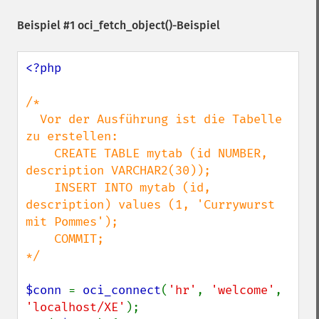
Beispiel #1
oci_fetch_object()
-Beispiel
<?php

/*

  Vor der Ausführung ist die Tabelle 
zu erstellen:

    CREATE TABLE mytab (id NUMBER, 
description VARCHAR2(30));

    INSERT INTO mytab (id, 
description) values (1, 'Currywurst 
mit Pommes');

    COMMIT;

*/

$conn 
= 
oci_connect
(
'hr'
, 
'welcome'
, 
'localhost/XE'
);
