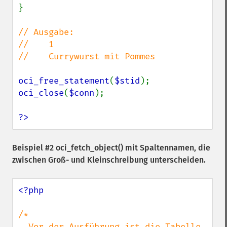
}

// Ausgabe:

//    1

//    Currywurst mit Pommes

oci_free_statement
(
$stid
oci_close
(
$conn
);

?>
Beispiel #2
oci_fetch_object()
mit Spaltennamen, die
zwischen Groß- und Kleinschreibung unterscheiden.
<?php

/*

  Vor der Ausführung ist die Tabelle 