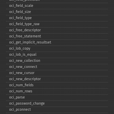
oci_​field_​scale
oci_​field_​size
oci_​field_​type
oci_​field_​type_​raw
oci_​free_​descriptor
oci_​free_​statement
oci_​get_​implicit_​resultset
oci_​lob_​copy
oci_​lob_​is_​equal
oci_​new_​collection
oci_​new_​connect
oci_​new_​cursor
oci_​new_​descriptor
oci_​num_​fields
oci_​num_​rows
oci_​parse
oci_​password_​change
oci_​pconnect