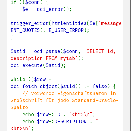
if (!
$conn
) {

$e 
= 
oci_error
();

trigger_error
(
htmlentities
(
$e
[
'message'
ENT_QUOTES
), 
E_USER_ERROR
);

}

$stid 
= 
oci_parse
(
$conn
, 
'SELECT id, 
description FROM mytab'
oci_execute
(
$stid
);

while ((
$row 
= 
oci_fetch_object
(
$stid
)) != 
false
) {

// verwende Eigenschaftsnamen in 
Großschrift für jede Standard-Oracle-
Spalte

echo 
$row
->
ID 
. 
"<br>\n"
;

    echo 
$row
->
DESCRIPTION 
. 
"
<br>\n"
;
