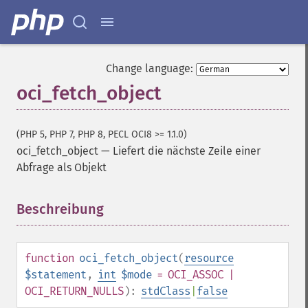
Change language:
oci_fetch_object
(PHP 5, PHP 7, PHP 8, PECL OCI8 >= 1.1.0)
oci_fetch_object
—
Liefert die nächste Zeile einer
Abfrage als Objekt
Beschreibung
¶
function
oci_fetch_object
(
resource
$statement
,
int
$mode
= OCI_ASSOC |
OCI_RETURN_NULLS
):
stdClass
|
false