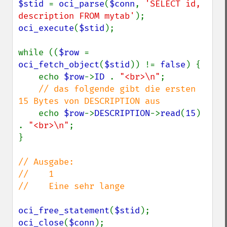
$stid 
= 
oci_parse
(
$conn
, 
'SELECT id, 
description FROM mytab'
oci_execute
(
$stid
);

while ((
$row 
= 
oci_fetch_object
(
$stid
)) != 
false
) {

    echo 
$row
->
ID 
. 
"<br>\n"
;

// das folgende gibt die ersten 
15 Bytes von DESCRIPTION aus

echo 
$row
->
DESCRIPTION
->
read
(
15
) 
. 
"<br>\n"
;

}

// Ausgabe:

//    1

//    Eine sehr lange

oci_free_statement
(
$stid
oci_close
(
$conn
);
