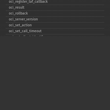
oci_​register_​taf_​callback
oci_​result
oci_​rollback
oci_​server_​version
oci_​set_​action
oci_​set_​call_​timeout
oci_​set_​client_​identifier
oci_​set_​client_​info
oci_​set_​db_​operation
oci_​set_​edition
oci_​set_​module_​name
oci_​set_​prefetch
oci_​set_​prefetch_​lob
oci_​statement_​type
oci_​unregister_​taf_​callback