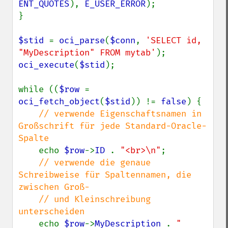
ENT_QUOTES
), 
E_USER_ERROR
);

}

$stid 
= 
oci_parse
(
$conn
, 
'SELECT id, 
"MyDescription" FROM mytab'
oci_execute
(
$stid
);

while ((
$row 
= 
oci_fetch_object
(
$stid
)) != 
false
) {

// verwende Eigenschaftsnamen in 
Großschrift für jede Standard-Oracle-
Spalte

echo 
$row
->
ID 
. 
"<br>\n"
;

// verwende die genaue 
Schreibweise für Spaltennamen, die 
zwischen Groß-

    // und Kleinschreibung 
unterscheiden

echo 
$row
->
MyDescription 
. 
"