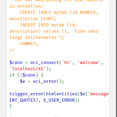
zu erstellen:

    CREATE TABLE mytab (id NUMBER, 
description CLOB);

    INSERT INTO mytab (id, 
description) values (1, 'Eine sehr 
lange Zeichenkette');

    COMMIT;

*/

$conn 
= 
oci_connect
(
'hr'
, 
'welcome'
, 
'localhost/XE'
);

if (!
$conn
) {

$e 
= 
oci_error
();

trigger_error
(
htmlentities
(
$e
[
'message'
ENT_QUOTES
), 
E_USER_ERROR
);

}
