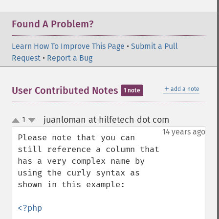
Found A Problem?
Learn How To Improve This Page
•
Submit a Pull
Request
•
Report a Bug
＋
User Contributed Notes
add a note
1 note
juanloman at hilfetech dot com
1
¶
up
down
14 years ago
Please note that you can 
still reference a column that 
has a very complex name by 
using the curly syntax as 
shown in this example:

<?php
