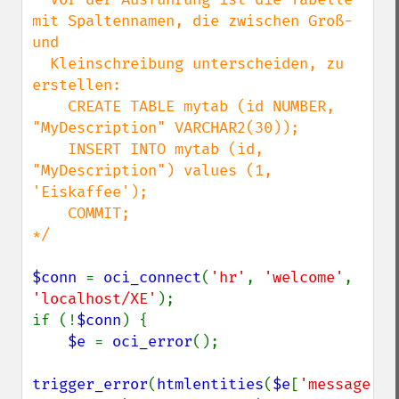
mit Spaltennamen, die zwischen Groß- 
und

  Kleinschreibung unterscheiden, zu 
erstellen:

    CREATE TABLE mytab (id NUMBER, 
"MyDescription" VARCHAR2(30));

    INSERT INTO mytab (id, 
"MyDescription") values (1, 
'Eiskaffee');

    COMMIT;

*/

$conn 
= 
oci_connect
(
'hr'
, 
'welcome'
, 
'localhost/XE'
);

if (!
$conn
) {

$e 
= 
oci_error
();

trigger_error
(
htmlentities
(
$e
[
'message'