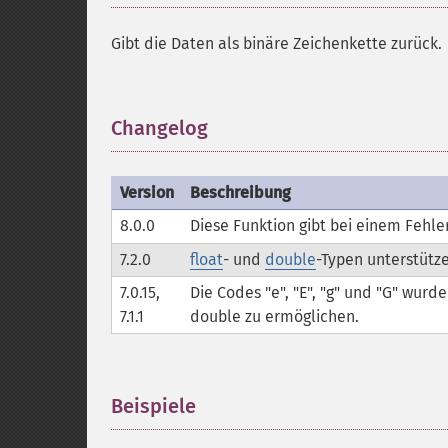
Gibt die Daten als binäre Zeichenkette zurück.
Changelog
¶
Version
Beschreibung
8.0.0
Diese Funktion gibt bei einem Fehl
7.2.0
float
- und
double
-Typen unterstütze
7.0.15,
Die Codes "e", "E", "g" und "G" wur
7.1.1
double zu ermöglichen.
Beispiele
¶