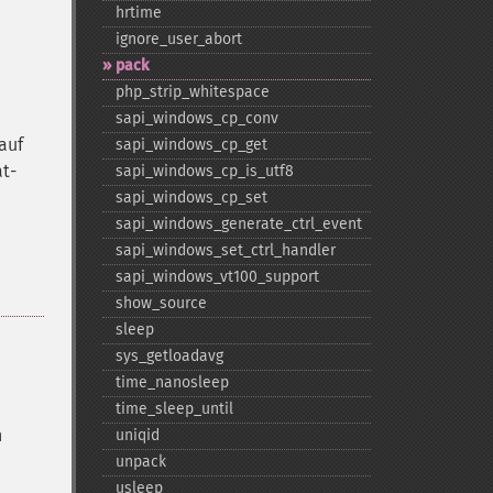
hrtime
ignore_​user_​abort
pack
php_​strip_​whitespace
sapi_​windows_​cp_​conv
auf
sapi_​windows_​cp_​get
t-
sapi_​windows_​cp_​is_​utf8
sapi_​windows_​cp_​set
sapi_​windows_​generate_​ctrl_​event
sapi_​windows_​set_​ctrl_​handler
sapi_​windows_​vt100_​support
show_​source
sleep
sys_​getloadavg
time_​nanosleep
time_​sleep_​until
n
uniqid
unpack
usleep