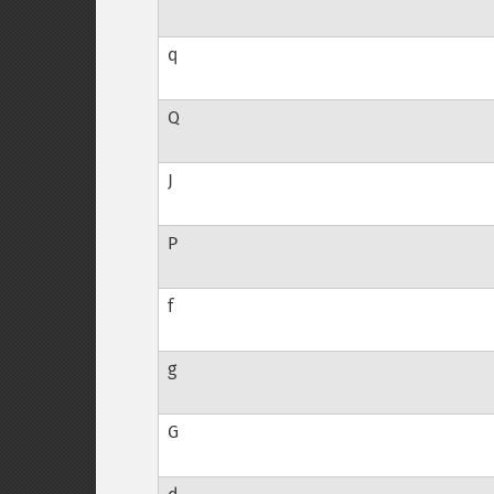
q
Q
J
P
f
g
G