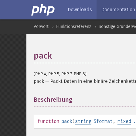
Downloads
Documentation
Vorwort
Funktionsreferenz
Sonstige Grunderw
pack
(PHP 4, PHP 5, PHP 7, PHP 8)
pack
—
Packt Daten in eine binäre Zeichenkett
Beschreibung
¶
function
pack
(
string
$format
,
mixed
.