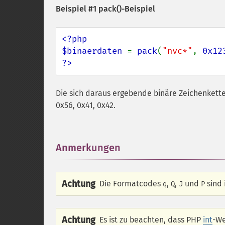
Beispiel #1
pack()
-Beispiel
<?php

$binaerdaten 
= 
pack
(
"nvc*"
, 
0x12
?>
Die sich daraus ergebende binäre Zeichenkette 
0x56, 0x41, 0x42.
Anmerkungen
¶
Achtung
Die Formatcodes
,
,
und
sind 
q
Q
J
P
Achtung
Es ist zu beachten, dass PHP
int
-We