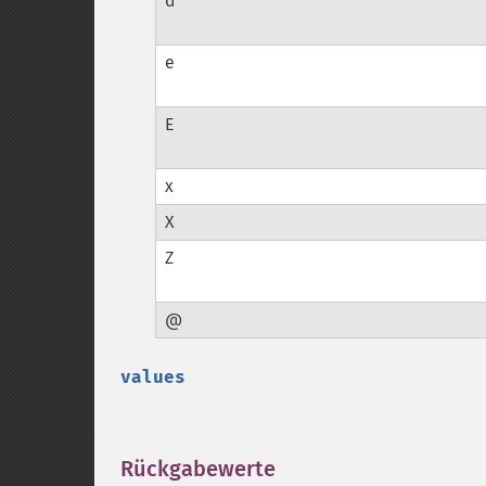
d
e
E
x
X
Z
@
values
Rückgabewerte
¶