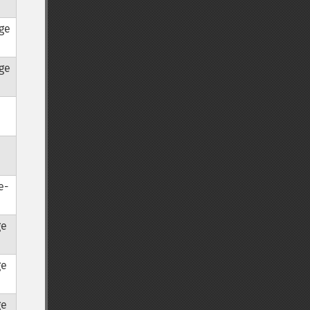
lge
lge
e-
ge
ge
ge