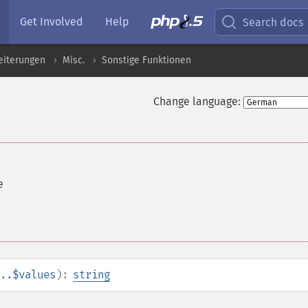
Get Involved
Help
Search docs
eiterungen
Misc.
Sonstige Funktionen
Change language:
e
..$values
):
string