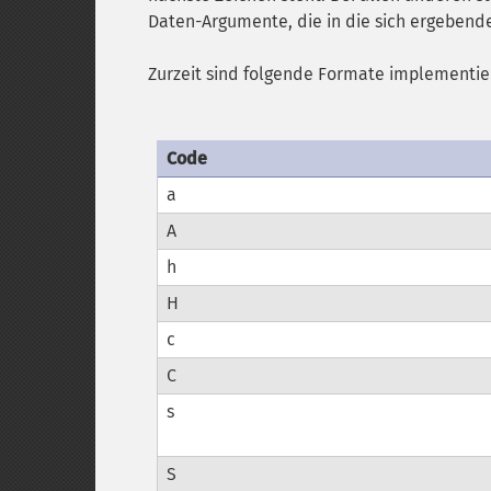
Daten-Argumente, die in die sich ergebend
Zurzeit sind folgende Formate implementie
Code
a
A
h
H
c
C
s
S