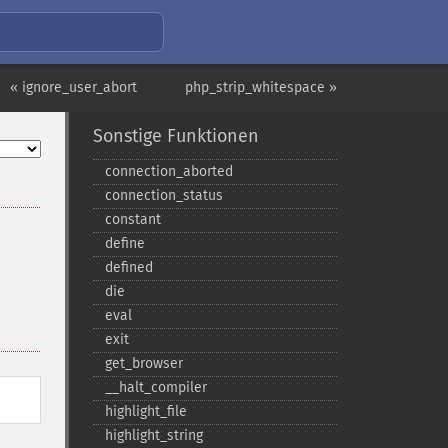
« ignore_user_abort
php_strip_whitespace »
Sonstige Funktionen
connection_​aborted
connection_​status
constant
define
defined
die
eval
exit
get_​browser
_​_​halt_​compiler
highlight_​file
highlight_​string