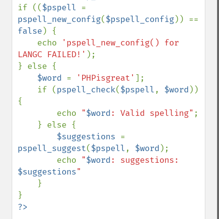
if ((
$pspell 
= 
pspell_new_config
(
$pspell_config
)) == 
false
) {

    echo 
'pspell_new_config() for 
LANGC FAILED!'
);

} else {

$word 
= 
'PHPisgreat'
];

    if (
pspell_check
(
$pspell
, 
$word
)) 
{

        echo 
"
$word
: Valid spelling"
;

    } else {

$suggestions 
= 
pspell_suggest
(
$pspell
, 
$word
);

        echo 
"
$word
: suggestions: 
$suggestions
"

}
