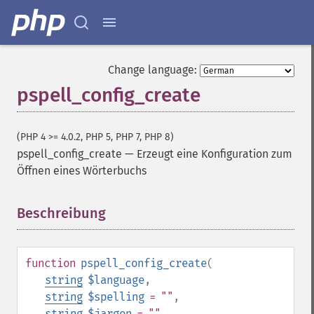
Change language:
pspell_config_create
(PHP 4 >= 4.0.2, PHP 5, PHP 7, PHP 8)
pspell_config_create
—
Erzeugt eine Konfiguration zum
Öffnen eines Wörterbuchs
Beschreibung
¶
function
pspell_config_create
(
string
$language
,
string
$spelling
= ""
,
string
$jargon
= ""
,