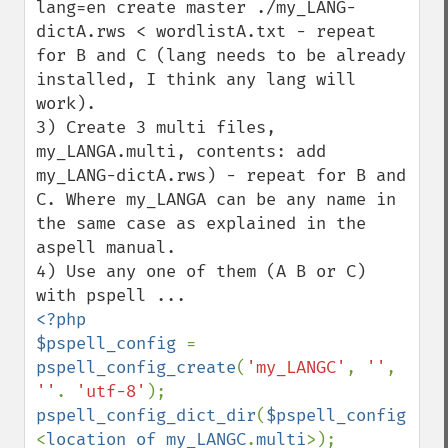
lang=en create master ./my_LANG-
dictA.rws < wordlistA.txt - repeat 
for B and C (lang needs to be already 
installed, I think any lang will 
work).

3) Create 3 multi files, 
my_LANGA.multi, contents: add 
my_LANG-dictA.rws) - repeat for B and 
C. Where my_LANGA can be any name in 
the same case as explained in the 
aspell manual.

4) Use any one of them (A B or C) 
<?php

$pspell_config 
= 
pspell_config_create
(
'my_LANGC'
, 
''
, 
''
. 
'utf-8'
pspell_config_dict_dir
(
$pspell_config
, 
<
location of my_LANGC
.
multi
>);
